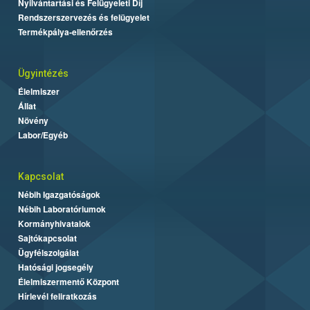
Nyilvántartási és Felügyeleti Díj
Rendszerszervezés és felügyelet
Termékpálya-ellenőrzés
Ügyintézés
Élelmiszer
Állat
Növény
Labor/Egyéb
Kapcsolat
Nébih Igazgatóságok
Nébih Laboratóriumok
Kormányhivatalok
Sajtókapcsolat
Ügyfélszolgálat
Hatósági jogsegély
Élelmiszermentő Központ
Hírlevél feliratkozás