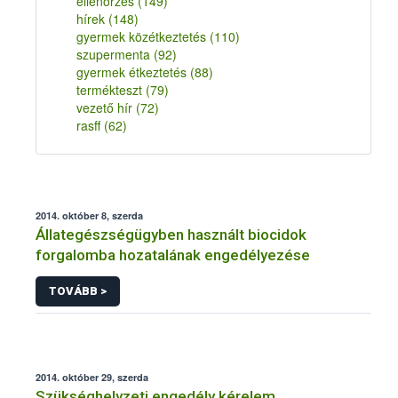
ellenőrzés
(149)
hírek
(148)
gyermek közétkeztetés
(110)
szupermenta
(92)
gyermek étkeztetés
(88)
termékteszt
(79)
vezető hír
(72)
rasff
(62)
2014. október 8, szerda
Állategészségügyben használt biocidok
forgalomba hozatalának engedélyezése
TOVÁBB >
2014. október 29, szerda
Szükséghelyzeti engedély kérelem