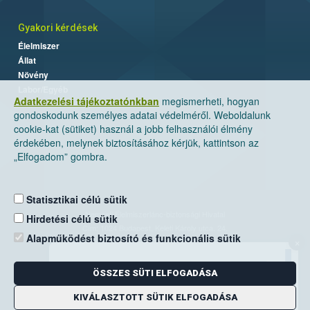
Gyakori kérdések
Élelmiszer
Állat
Növény
Labor/Egyéb
Adatkezelési tájékoztatónkban
megismerheti, hogyan
gondoskodunk személyes adatai védelméről. Weboldalunk
cookie-kat (sütiket) használ a jobb felhasználói élmény
érdekében, melynek biztosításához kérjük, kattintson az
„Elfogadom” gombra.
Statisztikai célú sütik
Nemzeti Élelmiszerlánc-biztonsági Hivatal
Hirdetési célú sütik
Cím: 1024 Budapest, Keleti Károly utca. 24.
Alapműködést biztosító és funkcionális sütik
×
Levelezési cím: 1525 Budapest. Pf. 30.
ÖSSZES SÜTI ELFOGADÁSA
E-mail:
ugyfelszolgalat@nebih.gov.hu
Zöld szám: 06-80/263-244
KIVÁLASZTOTT SÜTIK ELFOGADÁSA
Telefon: 06-1/ 336-9000