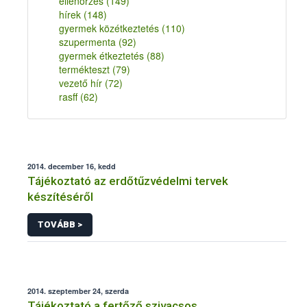
ellenőrzés
(149)
hírek
(148)
gyermek közétkeztetés
(110)
szupermenta
(92)
gyermek étkeztetés
(88)
termékteszt
(79)
vezető hír
(72)
rasff
(62)
2014. december 16, kedd
Tájékoztató az erdőtűzvédelmi tervek
készítéséről
TOVÁBB >
2014. szeptember 24, szerda
Tájékoztató a fertőző szivacsos