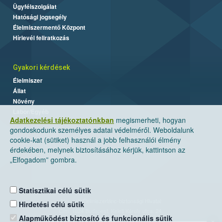
Ügyfélszolgálat
Hatósági jogsegély
Élelmiszermentő Központ
Hírlevél feliratkozás
Gyakori kérdések
Élelmiszer
Állat
Növény
Labor/Egyéb
Adatkezelési tájékoztatónkban
megismerheti, hogyan
gondoskodunk személyes adatai védelméről. Weboldalunk
cookie-kat (sütiket) használ a jobb felhasználói élmény
érdekében, melynek biztosításához kérjük, kattintson az
„Elfogadom” gombra.
Statisztikai célú sütik
Nemzeti Élelmiszerlánc-biztonsági Hivatal
Hirdetési célú sütik
Cím: 1024 Budapest, Keleti Károly utca. 24.
Alapműködést biztosító és funkcionális sütik
×
Levelezési cím: 1525 Budapest. Pf. 30.