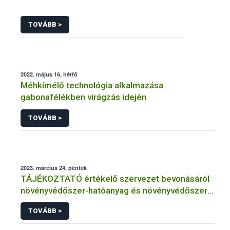
TOVÁBB >
2022. május 16, hétfő
Méhkímélő technológia alkalmazása
gabonafélékben virágzás idején
TOVÁBB >
2023. március 24, péntek
TÁJÉKOZTATÓ értékelő szervezet bevonásáról
növényvédőszer-hatóanyag és növényvédőszer
engedélyezésére, továbbá a meglévő engedély
TOVÁBB >
meghosszabbítására vagy módosítására irányuló
eljárásba