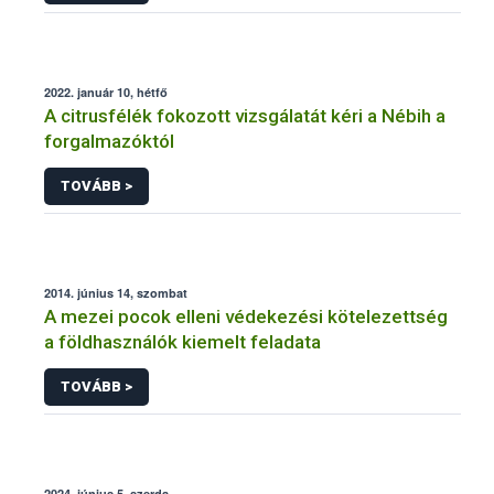
2022. január 10, hétfő
A citrusfélék fokozott vizsgálatát kéri a Nébih a
forgalmazóktól
TOVÁBB >
2014. június 14, szombat
A mezei pocok elleni védekezési kötelezettség
a földhasználók kiemelt feladata
TOVÁBB >
2024. június 5, szerda