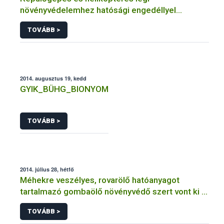
növényvédelemhez hatósági engedéllyel
rendelkező szervezetek
TOVÁBB >
2014. augusztus 19, kedd
GYIK_BÜHG_BIONYOM
TOVÁBB >
2014. július 28, hétfő
Méhekre veszélyes, rovarölő hatóanyagot
tartalmazó gombaölő növényvédő szert vont ki a
forgalomból a NÉBIH
TOVÁBB >