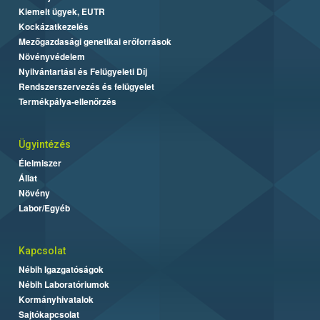
Kiemelt ügyek, EUTR
Kockázatkezelés
Mezőgazdasági genetikai erőforrások
Növényvédelem
Nyilvántartási és Felügyeleti Díj
Rendszerszervezés és felügyelet
Termékpálya-ellenőrzés
Ügyintézés
Élelmiszer
Állat
Növény
Labor/Egyéb
Kapcsolat
Nébih Igazgatóságok
Nébih Laboratóriumok
Kormányhivatalok
Sajtókapcsolat