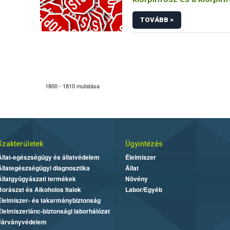
hatóanyagok engedélyét
TOVÁBB >
1800 - 1810 mutatása
Szakterületek
Ügyintézés
Állat-egészségügy és állatvédelem
Élelmiszer
Állategészségügyi diagnosztika
Állat
Állatgyógyászati termékek
Növény
Borászat és Alkoholos Italok
Labor/Egyéb
Élelmiszer- és takarmánybiztonság
Élelmiszerlánc-biztonsági laborhálózat
Járványvédelem