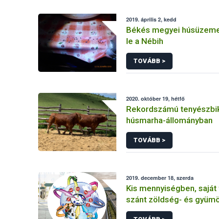
2019. április 2, kedd
Békés megyei húsüzeme
le a Nébih
TOVÁBB >
2020. október 19, hétfő
Rekordszámú tenyészbik
húsmarha-állományban
TOVÁBB >
2019. december 18, szerda
Kis mennyiségben, saját
szánt zöldség- és gyümö
behozhatóak hazánkba