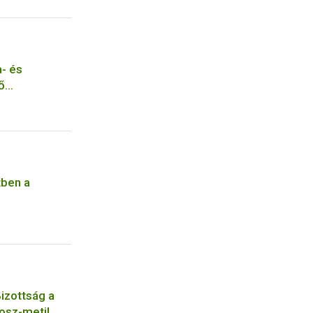
a- és
ő
csolatos
tben a
izottság a
fosz-metil