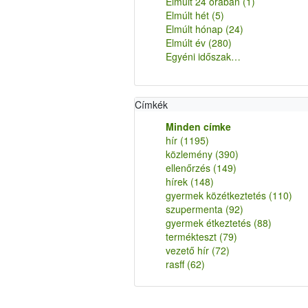
Elmúlt 24 órában
(1)
Elmúlt hét
(5)
Elmúlt hónap
(24)
Elmúlt év
(280)
Egyéni időszak…
Címkék
Minden címke
hír
(1195)
közlemény
(390)
ellenőrzés
(149)
hírek
(148)
gyermek közétkeztetés
(110)
szupermenta
(92)
gyermek étkeztetés
(88)
termékteszt
(79)
vezető hír
(72)
rasff
(62)