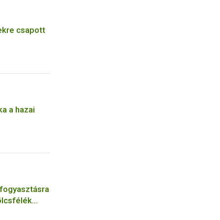
kre csapott
a a hazai
 fogyasztásra
lcsfélék