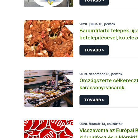
TOVÁBB >
2020. július 10, péntek
Baromfitartó telepek újr
betelepítésével, kötelez
szűrővizsgálatokkal kap
TOVÁBB >
információk
2019. december 13, péntek
Országszerte célkeresz
karácsonyi vásárok
TOVÁBB >
2020. február 13, csütörtök
Visszavonta az Európai B
klórpirifosz és a klórpiri