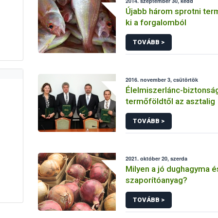
2014. szeptember 30, kedd
Újabb három sprotni ter
ki a forgalomból
TOVÁBB >
2016. november 3, csütörtök
Élelmiszerlánc-biztonsá
termőföldtől az asztalig
TOVÁBB >
2021. október 20, szerda
Milyen a jó dughagyma 
szaporítóanyag?
TOVÁBB >