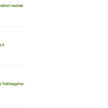
méket vontak
g a
és fokhagyma-