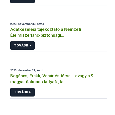
adatkezelések vonatkozásában
2020. november 30, hétfő
Adatkezelési tájékoztató a Nemzeti
Élelmiszerlánc-biztonsági
Hivatal tevékenységéhez kötődő érintetti jogok
TOVÁBB >
gyakorlásával összefüggő adatkezeléseihez
2020. december 22, kedd
Bogáncs, Frakk, Vahúr és társai - avagy a 9
magyar őshonos kutyafajta
TOVÁBB >