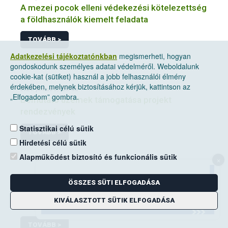
A mezei pocok elleni védekezési kötelezettség
a földhasználók kiemelt feladata
TOVÁBB >
Adatkezelési tájékoztatónkban
megismerheti, hogyan
gondoskodunk személyes adatai védelméről. Weboldalunk
cookie-kat (sütiket) használ a jobb felhasználói élmény
érdekében, melynek biztosításához kérjük, kattintson az
2024. június 5, szerda
„Elfogadom” gombra.
Bemutató üzemek támogatása projekt
rendezvények
Statisztikai célú sütik
TOVÁBB >
Hirdetési célú sütik
Alapműködést biztosító és funkcionális sütik
×
2024. május 8, szerda
ÖSSZES SÜTI ELFOGADÁSA
Szervezeti felépítés és elérhetőségek 2025
KIVÁLASZTOTT SÜTIK ELFOGADÁSA
TOVÁBB >