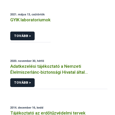
2021. május 13, csütörtök
GYIK laboratoriumok
TOVÁBB >
2020. november 30, hétfő
Adatkezelési tájékoztató a Nemzeti
Élelmiszerlánc-biztonsági Hivatal által
üzemeltetett élelmiszerlánc-felügyeleti
TOVÁBB >
információs rendszerhez (FELIR) kapcsolódó
adatkezeléséhez
2014. december 16, kedd
Tájékoztató az erdőtűzvédelmi tervek