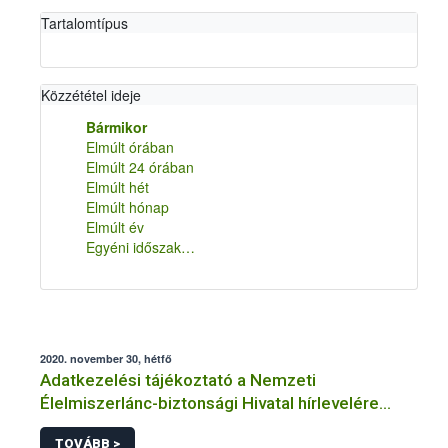
Tartalomtípus
Közzététel ideje
Bármikor
Elmúlt órában
Elmúlt 24 órában
Elmúlt hét
Elmúlt hónap
Elmúlt év
Egyéni időszak…
2020. november 30, hétfő
Adatkezelési tájékoztató a Nemzeti
Élelmiszerlánc-biztonsági Hivatal hírlevelére
történő regisztrációhoz kapcsolódó
TOVÁBB >