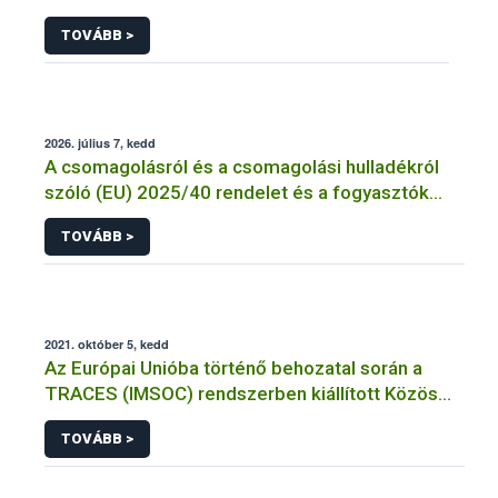
TOVÁBB >
2026. július 7, kedd
A csomagolásról és a csomagolási hulladékról
szóló (EU) 2025/40 rendelet és a fogyasztók
élelmiszerekkel kapcsolatos tájékoztatásáról
TOVÁBB >
szóló 1169/2011/EU rendelet jelölési
kötelezettségeinek összehangolásáról szóló
AÉM – Nébih szakmai álláspont
2021. október 5, kedd
Az Európai Unióba történő behozatal során a
TRACES (IMSOC) rendszerben kiállított Közös
Egészségügyi Beléptetési Okmány: KEBO-D
TOVÁBB >
(angolul: CHEDD) használata