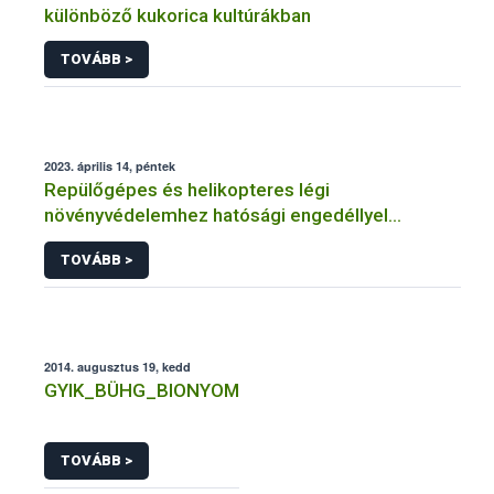
különböző kukorica kultúrákban
TOVÁBB >
2023. április 14, péntek
Repülőgépes és helikopteres légi
növényvédelemhez hatósági engedéllyel
rendelkező szervezetek
TOVÁBB >
2014. augusztus 19, kedd
GYIK_BÜHG_BIONYOM
TOVÁBB >