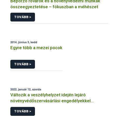
Beporzó rovarok és a növényvédelmi munkák
összeegyeztetése – fókuszban a méhészet
TOVÁBB >
2014. június 3, kedd
Egyre több a mezei pocok
TOVÁBB >
2022. január 12, szerda
Változik a veszélyhelyzet idején lejáró
növényvédőszervásárlási engedélyekkel
kapcsolatos szabályozás
TOVÁBB >