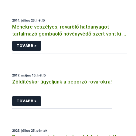
2014. július 28, hétfő
Méhekre veszélyes, rovarölő hatóanyagot
tartalmazó gombaölő növényvédő szert vont ki a
forgalomból a NÉBIH
TOVÁBB >
2017. május 15, hétfő
Zöldítéskor ügyeljünk a beporzó rovarokra!
TOVÁBB >
2025. július 25, péntek