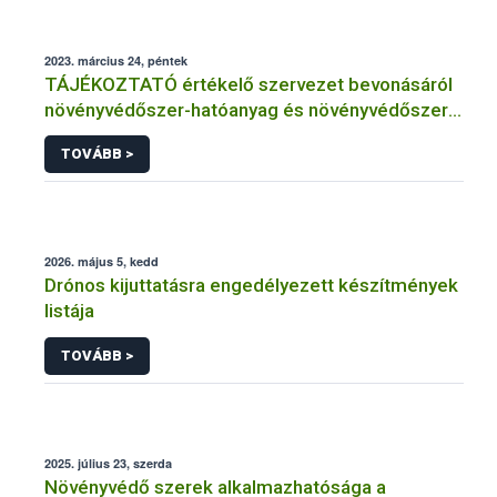
2023. március 24, péntek
TÁJÉKOZTATÓ értékelő szervezet bevonásáról
növényvédőszer-hatóanyag és növényvédőszer
engedélyezésére, továbbá a meglévő engedély
TOVÁBB >
meghosszabbítására vagy módosítására irányuló
eljárásba
2026. május 5, kedd
Drónos kijuttatásra engedélyezett készítmények
listája
TOVÁBB >
2025. július 23, szerda
Növényvédő szerek alkalmazhatósága a