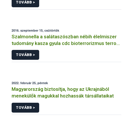
TOVÁBB >
adatkezeléséhez
2016. szeptember 15, csütörtök
Szalmonella a salátaszószban nébih élelmiszer
tudomány kasza gyula cdc bioterrorizmus terror
lépfene
TOVÁBB >
2022. február 25, péntek
Magyarország biztosítja, hogy az Ukrajnából
menekülők magukkal hozhassák társállataikat
TOVÁBB >