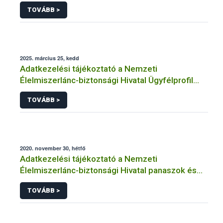
Unióban
TOVÁBB >
2025. március 25, kedd
Adatkezelési tájékoztató a Nemzeti
Élelmiszerlánc-biztonsági Hivatal Ügyfélprofil
Rendszerben kistermelői tevékenység
TOVÁBB >
témakörben intézhető közhatalmi eljárásaihoz
kapcsolódó adatkezeléséhez
2020. november 30, hétfő
Adatkezelési tájékoztató a Nemzeti
Élelmiszerlánc-biztonsági Hivatal panaszok és
közérdekű bejelentések kezeléséhez
TOVÁBB >
kapcsolódó adatkezeléséhez