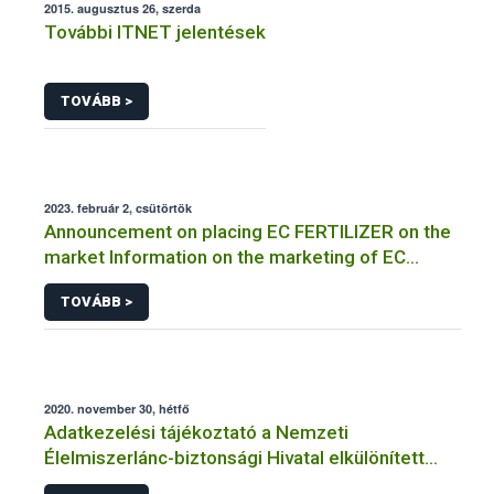
2015. augusztus 26, szerda
További ITNET jelentések
TOVÁBB >
2023. február 2, csütörtök
Announcement on placing EC FERTILIZER on the
market Information on the marketing of EC
FERTILIZER and the application for a certificate
TOVÁBB >
2020. november 30, hétfő
Adatkezelési tájékoztató a Nemzeti
Élelmiszerlánc-biztonsági Hivatal elkülönített
visszaélés-bejelentési rendszerhez kapcsolódó