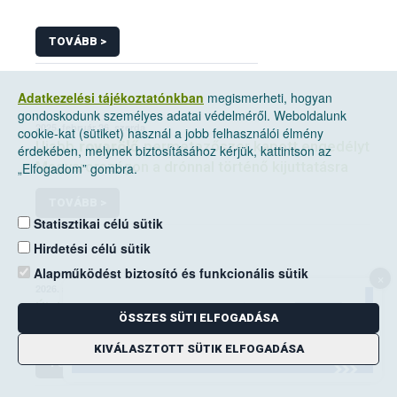
TOVÁBB >
Adatkezelési tájékoztatónkban
megismerheti, hogyan
gondoskodunk személyes adatai védelméről. Weboldalunk
2025. február 26, szerda
cookie-kat (sütiket) használ a jobb felhasználói élmény
Újabb
rovarölő
permetezőszer kapott engedélyt
érdekében, melynek biztosításához kérjük, kattintson az
Magyarországon a drónnal történő kijuttatásra
„Elfogadom” gombra.
TOVÁBB >
Statisztikai célú sütik
Hirdetési célú sütik
Alapműködést biztosító és funkcionális sütik
×
2026. április 24, péntek
Újabb
rovarölő
szerek kaptak engedélyt az
ÖSSZES SÜTI ELFOGADÁSA
amerikai szőlőkabóca elleni védekezésben
KIVÁLASZTOTT SÜTIK ELFOGADÁSA
TOVÁBB >