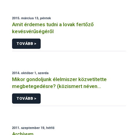
2015. március 13, péntek
Amit érdemes tudni a lovak fertőző
kevésvérűségéről
TOVÁBB >
2014. október 1, szerda
Mikor gondoljunk élelmiszer közvetítette
megbetegedésre? (közismert néven
ételmérgezésre, ételfertőzésre)
TOVÁBB >
2011. szeptember 19, hétfő
Archívum