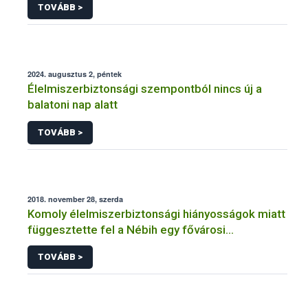
TOVÁBB >
2024. augusztus 2, péntek
Élelmiszerbiztonsági szempontból nincs új a
balatoni nap alatt
TOVÁBB >
2018. november 28, szerda
Komoly élelmiszerbiztonsági hiányosságok miatt
függesztette fel a Nébih egy fővárosi
cukrászüzem működését
TOVÁBB >