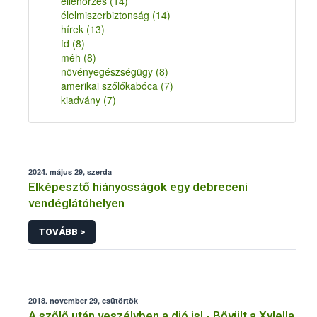
ellenőrzés
(14)
élelmiszerbiztonság
(14)
hírek
(13)
fd
(8)
méh
(8)
növényegészségügy
(8)
amerikai szőlőkabóca
(7)
kiadvány
(7)
2024. május 29, szerda
Elképesztő hiányosságok egy debreceni
vendéglátóhelyen
TOVÁBB >
2018. november 29, csütörtök
A szőlő után veszélyben a dió is! - Bővült a Xylella