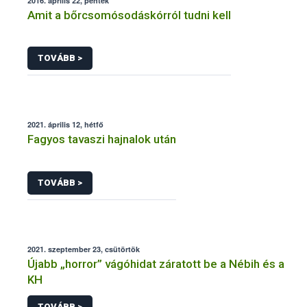
2016. április 22, péntek
Amit a bőrcsomósodáskórról tudni kell
TOVÁBB >
2021. április 12, hétfő
Fagyos tavaszi hajnalok után
TOVÁBB >
2021. szeptember 23, csütörtök
Újabb „horror” vágóhidat záratott be a Nébih és a
KH
TOVÁBB >