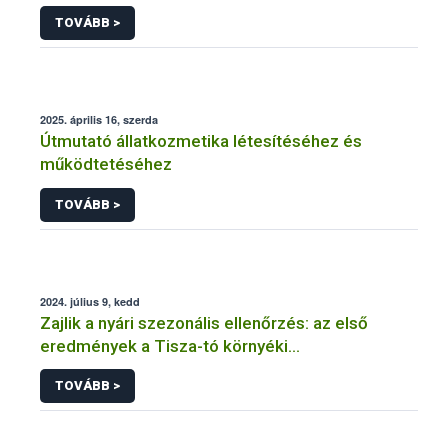
vendéglátóhelyen a Nébih
TOVÁBB >
2025. április 16, szerda
Útmutató állatkozmetika létesítéséhez és
működtetéséhez
TOVÁBB >
2024. július 9, kedd
Zajlik a nyári szezonális ellenőrzés: az első
eredmények a Tisza-tó környéki
vendéglátóhelyekről érkeztek
TOVÁBB >