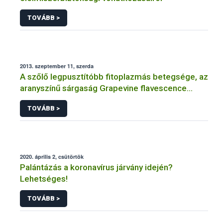
TOVÁBB >
2013. szeptember 11, szerda
A szőlő legpusztítóbb fitoplazmás betegsége, az
aranyszínű sárgaság Grapevine flavescence
dorée (FD)
TOVÁBB >
2020. április 2, csütörtök
Palántázás a koronavírus járvány idején?
Lehetséges!
TOVÁBB >