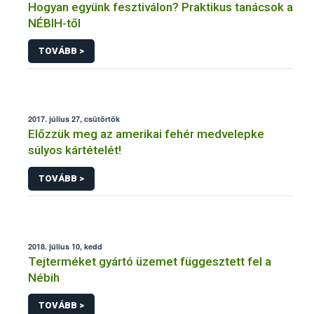
Hogyan együnk fesztiválon? Praktikus tanácsok a
NÉBIH-től
TOVÁBB >
2017. július 27, csütörtök
Előzzük meg az amerikai fehér medvelepke
súlyos kártételét!
TOVÁBB >
2018. július 10, kedd
Tejterméket gyártó üzemet függesztett fel a
Nébih
TOVÁBB >