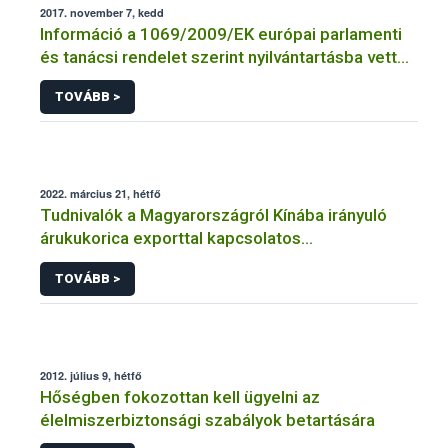
2017. november 7, kedd
Információ a 1069/2009/EK európai parlamenti
és tanácsi rendelet szerint nyilvántartásba vett
vagy engedélyezett üzemek jegyzékéhez
TOVÁBB >
2022. március 21, hétfő
Tudnivalók a Magyarországról Kínába irányuló
árukukorica exporttal kapcsolatos
kötelezettségekről
TOVÁBB >
2012. július 9, hétfő
Hőségben fokozottan kell ügyelni az
élelmiszerbiztonsági szabályok betartására