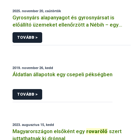
2025. november 20, csütörtök
Gyrosnyárs alapanyagot és gyrosnyársat is
előállító üzemeket ellenőrzött a Nébih – egy
üzem működését azonnal felfüggesztették
TOVÁBB >
2019. november 26, kedd
Áldatlan állapotok egy csepeli pékségben
TOVÁBB >
2023. augusztus 15, kedd
Magyarországon elsőként egy
rovarölő
szert
juttathatnak ki drónnal