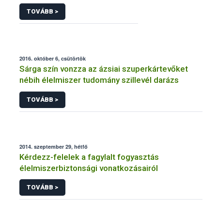
TOVÁBB >
2016. október 6, csütörtök
Sárga szín vonzza az ázsiai szuperkártevőket
nébih élelmiszer tudomány szillevél darázs
TOVÁBB >
2014. szeptember 29, hétfő
Kérdezz-felelek a fagylalt fogyasztás
élelmiszerbiztonsági vonatkozásairól
TOVÁBB >