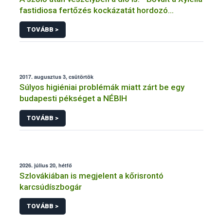
fastidiosa fertőzés kockázatát hordozó
növények listája
TOVÁBB >
2017. augusztus 3, csütörtök
Súlyos higiéniai problémák miatt zárt be egy
budapesti pékséget a NÉBIH
TOVÁBB >
2026. július 20, hétfő
Szlovákiában is megjelent a kőrisrontó
karcsúdíszbogár
TOVÁBB >