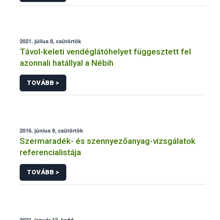
2021. július 8, csütörtök
Távol-keleti vendéglátóhelyet függesztett fel
azonnali hatállyal a Nébih
TOVÁBB >
2016. június 9, csütörtök
Szermaradék- és szennyezőanyag-vizsgálatok
referencialistája
TOVÁBB >
2021. január 12, kedd