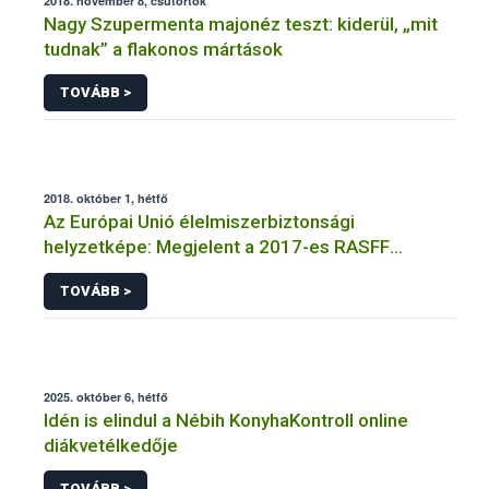
2018. november 8, csütörtök
Nagy Szupermenta majonéz teszt: kiderül, „mit
tudnak” a flakonos mártások
TOVÁBB >
2018. október 1, hétfő
Az Európai Unió élelmiszerbiztonsági
helyzetképe: Megjelent a 2017-es RASFF
jelentés
TOVÁBB >
2025. október 6, hétfő
Idén is elindul a Nébih KonyhaKontroll online
diákvetélkedője
TOVÁBB >