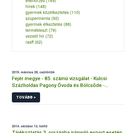
ellenőrzés
(149)
hírek
(148)
gyermek közétkeztetés
(110)
szupermenta
(92)
gyermek étkeztetés
(88)
termékteszt
(79)
vezető hír
(72)
rasff
(62)
2019. március 28, csütörtök
Fejér megye - 85. számú vizsgálat - Kulcsi
Százholdas Pagony Óvoda és Bölcsőde -
Tálalókonyha - Kulcs
TOVÁBB >
2014. október 13, hétfő
Tájékoztatás 3. országba irányuló export esetén