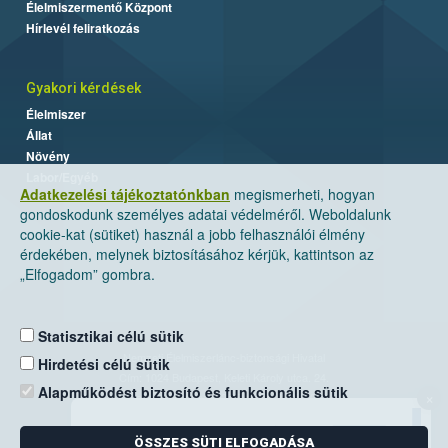
Élelmiszermentő Központ
Hírlevél feliratkozás
Gyakori kérdések
Élelmiszer
Állat
Növény
Labor/Egyéb
Adatkezelési tájékoztatónkban
megismerheti, hogyan
gondoskodunk személyes adatai védelméről. Weboldalunk
cookie-kat (sütiket) használ a jobb felhasználói élmény
érdekében, melynek biztosításához kérjük, kattintson az
„Elfogadom” gombra.
Statisztikai célú sütik
Nemzeti Élelmiszerlánc-biztonsági Hivatal
Hirdetési célú sütik
Cím: 1024 Budapest, Keleti Károly utca. 24.
Alapműködést biztosító és funkcionális sütik
×
Levelezési cím: 1525 Budapest. Pf. 30.
ÖSSZES SÜTI ELFOGADÁSA