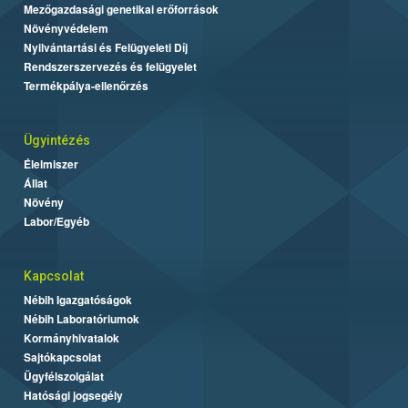
Mezőgazdasági genetikai erőforrások
Növényvédelem
Nyilvántartási és Felügyeleti Díj
Rendszerszervezés és felügyelet
Termékpálya-ellenőrzés
Ügyintézés
Élelmiszer
Állat
Növény
Labor/Egyéb
Kapcsolat
Nébih Igazgatóságok
Nébih Laboratóriumok
Kormányhivatalok
Sajtókapcsolat
Ügyfélszolgálat
Hatósági jogsegély