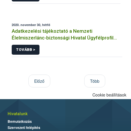
2020. november 30, hétfő
Adatkezelési tájékoztató a Nemzeti
Élelmiszerlánc-biztonsági Hivatal Ügyfélprofil
Rendszerben állategészségügy témakörben
TOVÁBB >
közhatalmi eljárásaihoz kapcsolódó
adatkezeléséhez
Előző
Több
Cookie beállítások
Hivatalunk
Bemutatkozás
Szervezeti felépítés