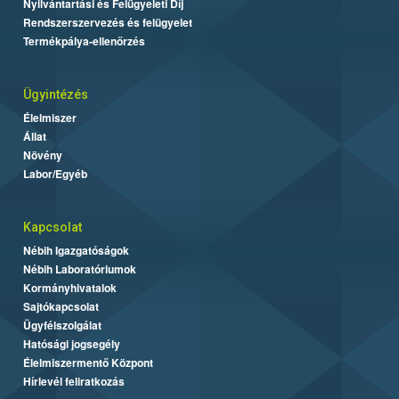
Nyilvántartási és Felügyeleti Díj
Rendszerszervezés és felügyelet
Termékpálya-ellenőrzés
Ügyintézés
Élelmiszer
Állat
Növény
Labor/Egyéb
Kapcsolat
Nébih Igazgatóságok
Nébih Laboratóriumok
Kormányhivatalok
Sajtókapcsolat
Ügyfélszolgálat
Hatósági jogsegély
Élelmiszermentő Központ
Hírlevél feliratkozás