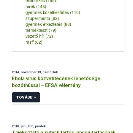
ellenőrzés
(149)
hírek
(148)
gyermek közétkeztetés
(110)
szupermenta
(92)
gyermek étkeztetés
(88)
termékteszt
(79)
vezető hír
(72)
rasff
(62)
2014. november 13, csütörtök
Ebola vírus közvetítésének lehetősége
bozóthússal – EFSA vélemény
TOVÁBB >
2016. január 8, péntek
Tájékoztató a kutyák tartós láncon tartásának