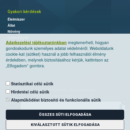
Gyakori kérdések
Élelmiszer
Állat
Növény
Labor/Egyéb
Adatkezelési tájékoztatónkban
megismerheti, hogyan
gondoskodunk személyes adatai védelméről. Weboldalunk
cookie-kat (sütiket) használ a jobb felhasználói élmény
érdekében, melynek biztosításához kérjük, kattintson az
„Elfogadom” gombra.
Statisztikai célú sütik
Nemzeti Élelmiszerlánc-biztonsági Hivatal
Hirdetési célú sütik
Cím: 1024 Budapest, Keleti Károly utca. 24.
Alapműködést biztosító és funkcionális sütik
×
Levelezési cím: 1525 Budapest. Pf. 30.
ÖSSZES SÜTI ELFOGADÁSA
E-mail:
ugyfelszolgalat@nebih.gov.hu
Zöld szám: 06-80/263-244
KIVÁLASZTOTT SÜTIK ELFOGADÁSA
Telefon: 06-1/ 336-9000