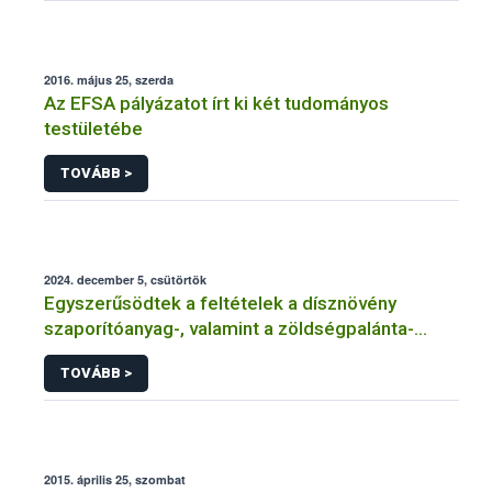
2016. május 25, szerda
Az EFSA pályázatot írt ki két tudományos
testületébe
TOVÁBB >
2024. december 5, csütörtök
Egyszerűsödtek a feltételek a dísznövény
szaporítóanyag-, valamint a zöldségpalánta-
előállítók és -forgalmazók tevékenységének
TOVÁBB >
bejelentése és engedélyezése kapcsán
2015. április 25, szombat