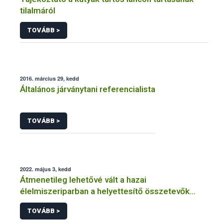
tilalmáról
TOVÁBB >
2016. március 29, kedd
Általános járványtani referencialista
TOVÁBB >
2022. május 3, kedd
Átmenetileg lehetővé vált a hazai
élelmiszeriparban a helyettesítő összetevők
felhasználásakor a jelölési szabályoktól való
TOVÁBB >
eltérés