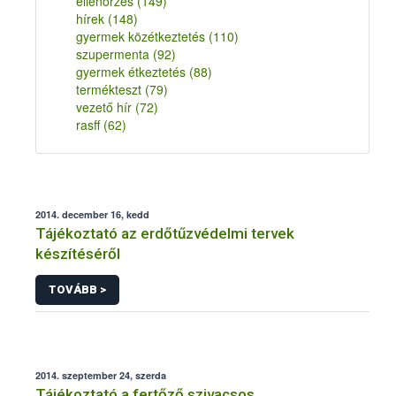
ellenőrzés
(149)
hírek
(148)
gyermek közétkeztetés
(110)
szupermenta
(92)
gyermek étkeztetés
(88)
termékteszt
(79)
vezető hír
(72)
rasff
(62)
2014. december 16, kedd
Tájékoztató az erdőtűzvédelmi tervek
készítéséről
TOVÁBB >
2014. szeptember 24, szerda
Tájékoztató a fertőző szivacsos