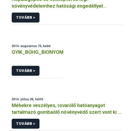
növényvédelemhez hatósági engedéllyel
rendelkező szervezetek
TOVÁBB >
2014. augusztus 19, kedd
GYIK_BÜHG_BIONYOM
TOVÁBB >
2014. július 28, hétfő
Méhekre veszélyes, rovarölő hatóanyagot
tartalmazó gombaölő növényvédő szert vont ki a
forgalomból a NÉBIH
TOVÁBB >