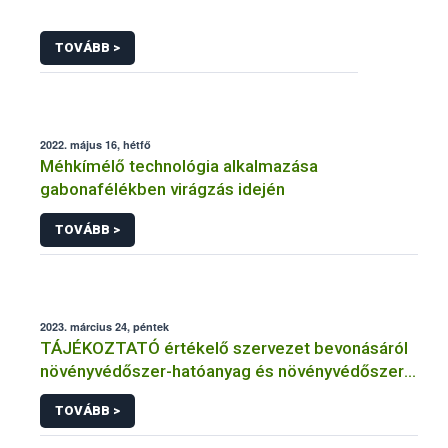
TOVÁBB >
2022. május 16, hétfő
Méhkímélő technológia alkalmazása
gabonafélékben virágzás idején
TOVÁBB >
2023. március 24, péntek
TÁJÉKOZTATÓ értékelő szervezet bevonásáról
növényvédőszer-hatóanyag és növényvédőszer
engedélyezésére, továbbá a meglévő engedély
TOVÁBB >
meghosszabbítására vagy módosítására irányuló
eljárásba