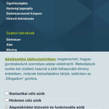
Ügyfélszolgálat
Hatósági jogsegély
Élelmiszermentő Központ
Hírlevél feliratkozás
Gyakori kérdések
Élelmiszer
Állat
Növény
Labor/Egyéb
Adatkezelési tájékoztatónkban
megismerheti, hogyan
gondoskodunk személyes adatai védelméről. Weboldalunk
cookie-kat (sütiket) használ a jobb felhasználói élmény
érdekében, melynek biztosításához kérjük, kattintson az
„Elfogadom” gombra.
Statisztikai célú sütik
Nemzeti Élelmiszerlánc-biztonsági Hivatal
Hirdetési célú sütik
Cím: 1024 Budapest, Keleti Károly utca. 24.
Alapműködést biztosító és funkcionális sütik
×
Levelezési cím: 1525 Budapest. Pf. 30.