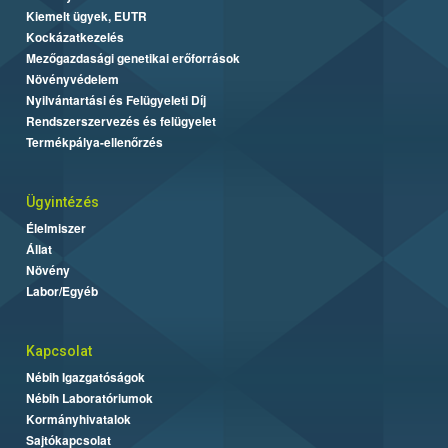
Kiemelt ügyek, EUTR
Kockázatkezelés
Mezőgazdasági genetikai erőforrások
Növényvédelem
Nyilvántartási és Felügyeleti Díj
Rendszerszervezés és felügyelet
Termékpálya-ellenőrzés
Ügyintézés
Élelmiszer
Állat
Növény
Labor/Egyéb
Kapcsolat
Nébih Igazgatóságok
Nébih Laboratóriumok
Kormányhivatalok
Sajtókapcsolat