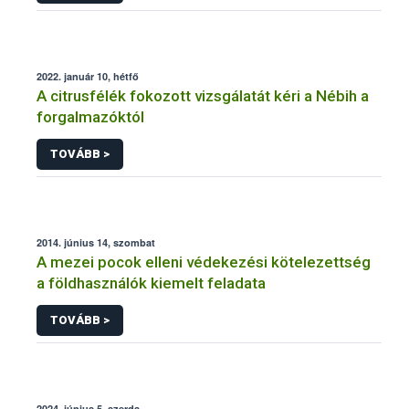
2022. január 10, hétfő
A citrusfélék fokozott vizsgálatát kéri a Nébih a
forgalmazóktól
TOVÁBB >
2014. június 14, szombat
A mezei pocok elleni védekezési kötelezettség
a földhasználók kiemelt feladata
TOVÁBB >
2024. június 5, szerda