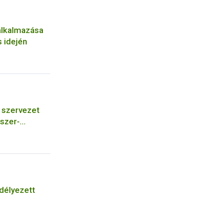
alkalmazása
 idején
szervezet
szer-
őszer
bá a meglévő
ására vagy
járásba
délyezett