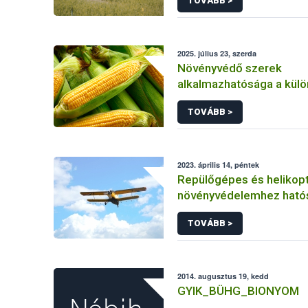
TOVÁBB >
2025. július 23, szerda
Növényvédő szerek
alkalmazhatósága a kül
kukorica kultúrákban
TOVÁBB >
2023. április 14, péntek
Repülőgépes és helikopt
növényvédelemhez ható
engedéllyel rendelkező 
TOVÁBB >
2014. augusztus 19, kedd
GYIK_BÜHG_BIONYOM