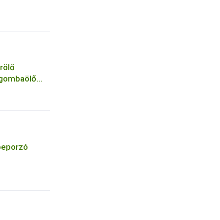
rölő
 gombaölő
 a
 beporzó