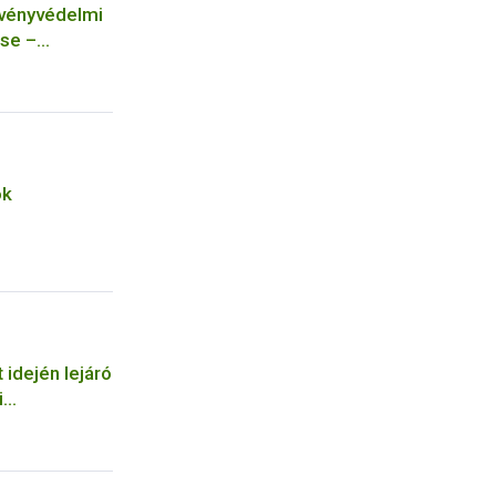
övényvédelmi
se –
ok
 idején lejáró
i
tos