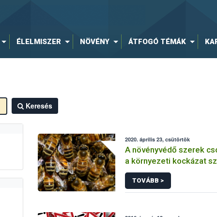
ÉLELMISZER
NÖVÉNY
ÁTFOGÓ TÉMÁK
KA
Keresés
2020. április 23, csütörtök
A növényvédő szerek cs
a környezeti kockázat sz
TOVÁBB >