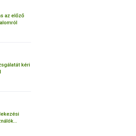
ás az előző
alomról
zsgálatát kéri
l
dekezési
ználók