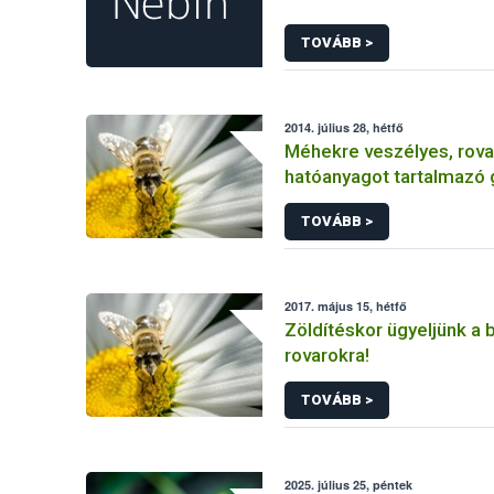
TOVÁBB >
2014. július 28, hétfő
Méhekre veszélyes, rova
hatóanyagot tartalmazó
növényvédő szert vont ki
TOVÁBB >
forgalomból a NÉBIH
2017. május 15, hétfő
Zöldítéskor ügyeljünk a
rovarokra!
TOVÁBB >
2025. július 25, péntek