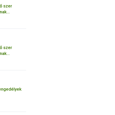
ő szer
ának
ő szer
ának
engedélyek