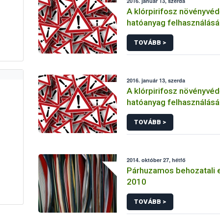
2016. január 13, szerda
A klórpirifosz növényvéd
hatóanyag felhasználás
korlátozása
TOVÁBB >
2016. január 13, szerda
A klórpirifosz növényvéd
hatóanyag felhasználás
korlátozása
TOVÁBB >
2014. október 27, hétfő
Párhuzamos behozatali 
2010
TOVÁBB >