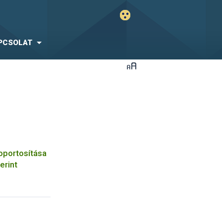
PCSOLAT
oportosítása
erint