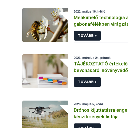
2022. május 16, hétfő
Méhkímélő technológia 
gabonafélékben virágzás
TOVÁBB >
2023. március 24, péntek
TÁJÉKOZTATÓ értékelő 
bevonásáról növényvédő
hatóanyag és növényvéd
TOVÁBB >
engedélyezésére, továb
engedély meghosszabbít
módosítására irányuló el
2026. május 5, kedd
Drónos kijuttatásra enge
készítmények listája