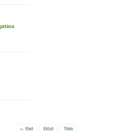
gatása
← Első
Előző
Több