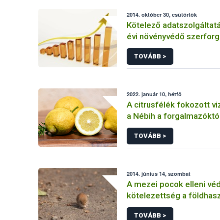
2014. október 30, csütörtök
Kötelező adatszolgáltat
évi növényvédő szerforg
TOVÁBB >
2022. január 10, hétfő
A citrusfélék fokozott vi
a Nébih a forgalmazóktó
TOVÁBB >
2014. június 14, szombat
A mezei pocok elleni vé
kötelezettség a földhas
kiemelt feladata
TOVÁBB >