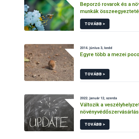
Beporzó rovarok és a n
munkák összeegyezteté
fókuszban a méhészet
TOVÁBB >
2014. június 3, kedd
Egyre több a mezei poc
TOVÁBB >
2022. január 12, szerda
Változik a veszélyhelyzet
növényvédőszervásárlás
engedélyekkel kapcsola
TOVÁBB >
szabályozás