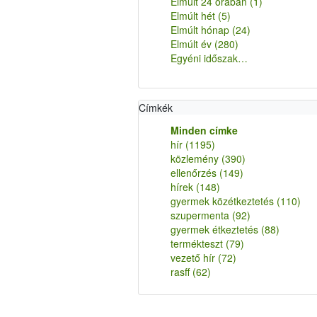
Elmúlt 24 órában
(1)
Elmúlt hét
(5)
Elmúlt hónap
(24)
Elmúlt év
(280)
Egyéni időszak…
Címkék
Minden címke
hír
(1195)
közlemény
(390)
ellenőrzés
(149)
hírek
(148)
gyermek közétkeztetés
(110)
szupermenta
(92)
gyermek étkeztetés
(88)
termékteszt
(79)
vezető hír
(72)
rasff
(62)