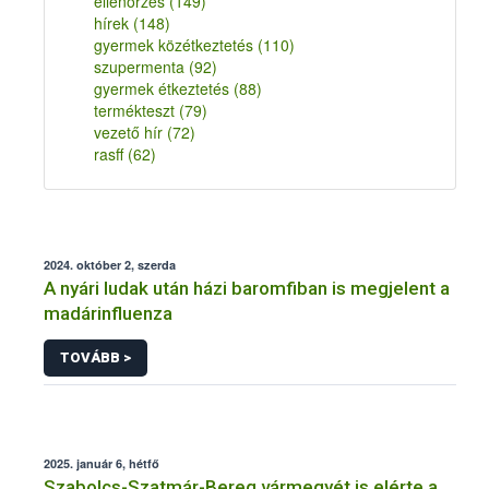
ellenőrzés
(149)
hírek
(148)
gyermek közétkeztetés
(110)
szupermenta
(92)
gyermek étkeztetés
(88)
termékteszt
(79)
vezető hír
(72)
rasff
(62)
2024. október 2, szerda
A nyári ludak után házi baromfiban is megjelent a
madárinfluenza
TOVÁBB >
2025. január 6, hétfő
Szabolcs-Szatmár-Bereg vármegyét is elérte a