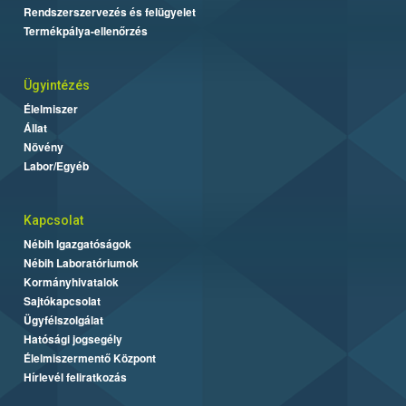
Rendszerszervezés és felügyelet
Termékpálya-ellenőrzés
Ügyintézés
Élelmiszer
Állat
Növény
Labor/Egyéb
Kapcsolat
Nébih Igazgatóságok
Nébih Laboratóriumok
Kormányhivatalok
Sajtókapcsolat
Ügyfélszolgálat
Hatósági jogsegély
Élelmiszermentő Központ
Hírlevél feliratkozás