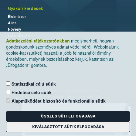
Gyakori kérdések
Élelmiszer
Állat
Növény
Labor/Egyéb
Adatkezelési tájékoztatónkban
megismerheti, hogyan
gondoskodunk személyes adatai védelméről. Weboldalunk
cookie-kat (sütiket) használ a jobb felhasználói élmény
érdekében, melynek biztosításához kérjük, kattintson az
„Elfogadom” gombra.
Statisztikai célú sütik
Nemzeti Élelmiszerlánc-biztonsági Hivatal
Hirdetési célú sütik
Cím: 1024 Budapest, Keleti Károly utca. 24.
Alapműködést biztosító és funkcionális sütik
×
Levelezési cím: 1525 Budapest. Pf. 30.
ÖSSZES SÜTI ELFOGADÁSA
E-mail:
ugyfelszolgalat@nebih.gov.hu
Zöld szám: 06-80/263-244
KIVÁLASZTOTT SÜTIK ELFOGADÁSA
Telefon: 06-1/ 336-9000