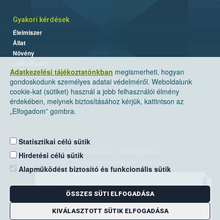
Gyakori kérdések
Élelmiszer
Állat
Növény
Labor/Egyéb
Adatkezelési tájékoztatónkban
megismerheti, hogyan
gondoskodunk személyes adatai védelméről. Weboldalunk
cookie-kat (sütiket) használ a jobb felhasználói élmény
érdekében, melynek biztosításához kérjük, kattintson az
„Elfogadom” gombra.
Statisztikai célú sütik
Nemzeti Élelmiszerlánc-biztonsági Hivatal
Hirdetési célú sütik
Cím: 1024 Budapest, Keleti Károly utca. 24.
Alapműködést biztosító és funkcionális sütik
×
Levelezési cím: 1525 Budapest. Pf. 30.
ÖSSZES SÜTI ELFOGADÁSA
E-mail:
ugyfelszolgalat@nebih.gov.hu
Zöld szám: 06-80/263-244
KIVÁLASZTOTT SÜTIK ELFOGADÁSA
Telefon: 06-1/ 336-9000