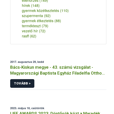
ellenőrzés
(149)
hírek
(148)
gyermek közétkeztetés
(110)
szupermenta
(92)
gyermek étkeztetés
(88)
termékteszt
(79)
vezető hír
(72)
rasff
(62)
2017. augusztus 29, kedd
Bács-Kiskun megye - 43. számú vizsgálat -
Magyarországi Baptista Egyház Filadelfia Otthon
Főzőkonyha
TOVÁBB >
2023. május 18, csütörtök
LIFE AWARDS 2023: Döntősök közt a Maradék