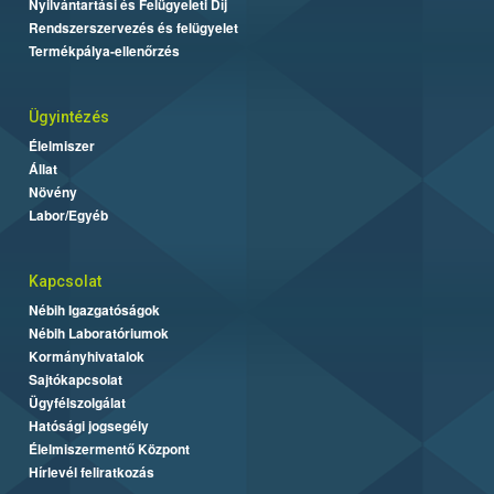
Nyilvántartási és Felügyeleti Díj
Rendszerszervezés és felügyelet
Termékpálya-ellenőrzés
Ügyintézés
Élelmiszer
Állat
Növény
Labor/Egyéb
Kapcsolat
Nébih Igazgatóságok
Nébih Laboratóriumok
Kormányhivatalok
Sajtókapcsolat
Ügyfélszolgálat
Hatósági jogsegély
Élelmiszermentő Központ
Hírlevél feliratkozás