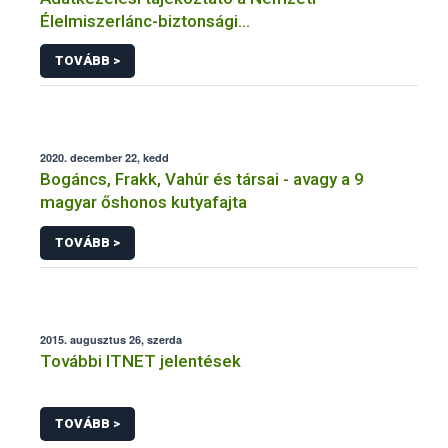
Élelmiszerlánc-biztonsági
Hivatal tevékenységéhez kötődő érintetti jogok
TOVÁBB >
gyakorlásával összefüggő adatkezeléseihez
2020. december 22, kedd
Bogáncs, Frakk, Vahúr és társai - avagy a 9
magyar őshonos kutyafajta
TOVÁBB >
2015. augusztus 26, szerda
További ITNET jelentések
TOVÁBB >