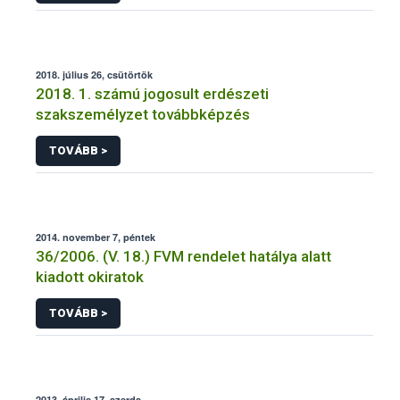
2018. július 26, csütörtök
2018. 1. számú jogosult erdészeti
szakszemélyzet továbbképzés
TOVÁBB >
2014. november 7, péntek
36/2006. (V. 18.) FVM rendelet hatálya alatt
kiadott okiratok
TOVÁBB >
2013. április 17, szerda