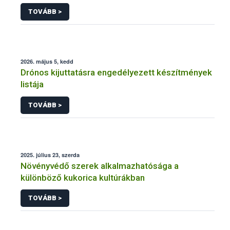
engedélyezésére, továbbá a meglévő engedély
TOVÁBB >
meghosszabbítására vagy módosítására irányuló
eljárásba
2026. május 5, kedd
Drónos kijuttatásra engedélyezett készítmények
listája
TOVÁBB >
2025. július 23, szerda
Növényvédő szerek alkalmazhatósága a
különböző kukorica kultúrákban
TOVÁBB >