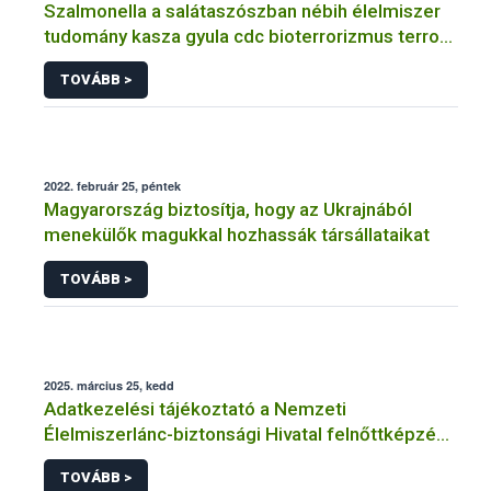
Szalmonella a salátaszószban nébih élelmiszer
tudomány kasza gyula cdc bioterrorizmus terror
lépfene
TOVÁBB >
2022. február 25, péntek
Magyarország biztosítja, hogy az Ukrajnából
menekülők magukkal hozhassák társállataikat
TOVÁBB >
2025. március 25, kedd
Adatkezelési tájékoztató a Nemzeti
Élelmiszerlánc-biztonsági Hivatal felnőttképzési
tevékenységéhez kapcsolódó adatkezeléséhez
TOVÁBB >