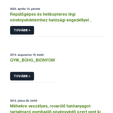
2023. április 14, péntek
Repülőgépes és helikopteres légi
növényvédelemhez hatósági engedéllyel
rendelkező szervezetek
TOVÁBB >
2014. augusztus 19, kedd
GYIK_BÜHG_BIONYOM
TOVÁBB >
2014. július 28, hétfő
Méhekre veszélyes, rovarölő hatóanyagot
tartalmazó gombaölő növényvédő szert vont ki a