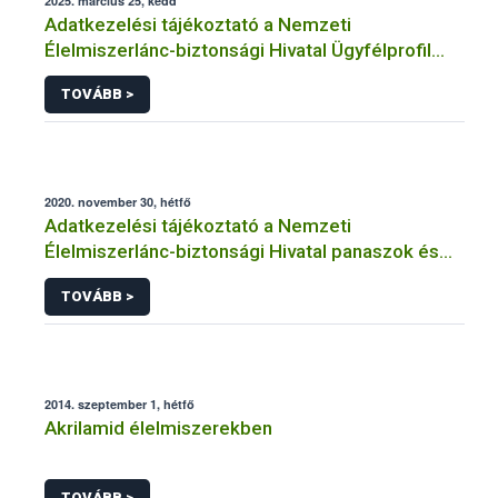
2025. március 25, kedd
Adatkezelési tájékoztató a Nemzeti
Élelmiszerlánc-biztonsági Hivatal Ügyfélprofil
Rendszerben kistermelői tevékenység
TOVÁBB >
témakörben intézhető közhatalmi eljárásaihoz
kapcsolódó adatkezeléséhez
2020. november 30, hétfő
Adatkezelési tájékoztató a Nemzeti
Élelmiszerlánc-biztonsági Hivatal panaszok és
közérdekű bejelentések kezeléséhez
TOVÁBB >
kapcsolódó adatkezeléséhez
2014. szeptember 1, hétfő
Akrilamid élelmiszerekben
TOVÁBB >