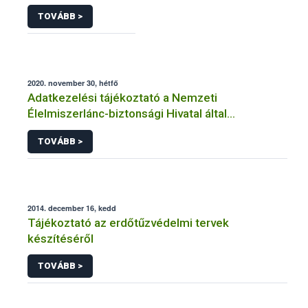
TOVÁBB >
2020. november 30, hétfő
Adatkezelési tájékoztató a Nemzeti
Élelmiszerlánc-biztonsági Hivatal által
üzemeltetett élelmiszerlánc-felügyeleti
TOVÁBB >
információs rendszerhez (FELIR) kapcsolódó
adatkezeléséhez
2014. december 16, kedd
Tájékoztató az erdőtűzvédelmi tervek
készítéséről
TOVÁBB >