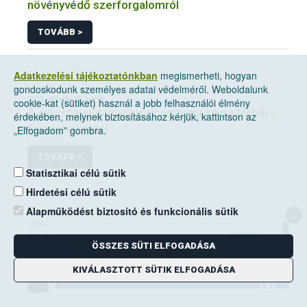
növényvédő szerforgalomról
TOVÁBB >
Adatkezelési tájékoztatónkban
megismerheti, hogyan
gondoskodunk személyes adatai védelméről. Weboldalunk
2022. január 10, hétfő
cookie-kat (sütiket) használ a jobb felhasználói élmény
A citrusfélék fokozott vizsgálatát kéri a Nébih a
érdekében, melynek biztosításához kérjük, kattintson az
forgalmazóktól
„Elfogadom” gombra.
TOVÁBB >
Statisztikai célú sütik
Hirdetési célú sütik
Alapműködést biztosító és funkcionális sütik
×
2014. június 14, szombat
A mezei pocok elleni védekezési kötelezettség
ÖSSZES SÜTI ELFOGADÁSA
a földhasználók kiemelt feladata
KIVÁLASZTOTT SÜTIK ELFOGADÁSA
TOVÁBB >