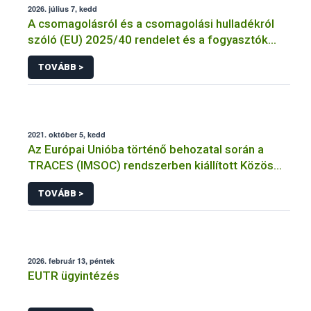
2026. július 7, kedd
A csomagolásról és a csomagolási hulladékról
szóló (EU) 2025/40 rendelet és a fogyasztók
élelmiszerekkel kapcsolatos tájékoztatásáról
TOVÁBB >
szóló 1169/2011/EU rendelet jelölési
kötelezettségeinek összehangolásáról szóló
AÉM – Nébih szakmai álláspont
2021. október 5, kedd
Az Európai Unióba történő behozatal során a
TRACES (IMSOC) rendszerben kiállított Közös
Egészségügyi Beléptetési Okmány: KEBO-D
TOVÁBB >
(angolul: CHEDD) használata
2026. február 13, péntek
EUTR ügyintézés