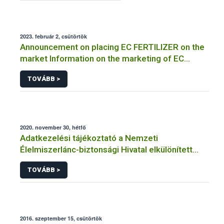
2023. február 2, csütörtök
Announcement on placing EC FERTILIZER on the
market Information on the marketing of EC
FERTILIZER and the application for a certificate
TOVÁBB >
2020. november 30, hétfő
Adatkezelési tájékoztató a Nemzeti
Élelmiszerlánc-biztonsági Hivatal elkülönített
visszaélés-bejelentési rendszerhez kapcsolódó
TOVÁBB >
adatkezeléséhez
2016. szeptember 15, csütörtök