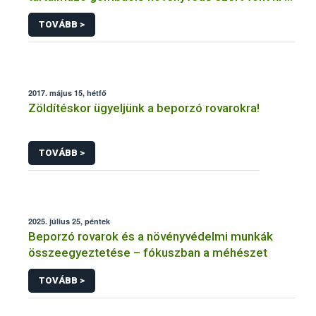
forgalomból a NÉBIH
TOVÁBB >
2017. május 15, hétfő
Zöldítéskor ügyeljünk a beporzó rovarokra!
TOVÁBB >
2025. július 25, péntek
Beporzó rovarok és a növényvédelmi munkák
összeegyeztetése – fókuszban a méhészet
TOVÁBB >