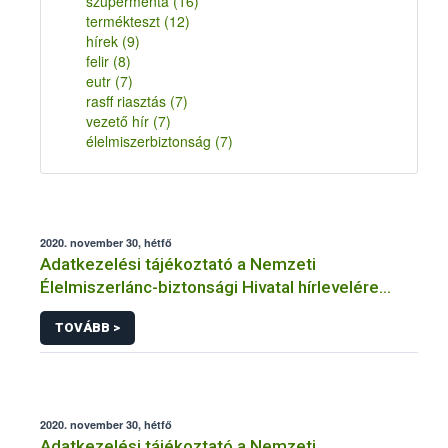
szupermenta
(16)
termékteszt
(12)
hírek
(9)
felir
(8)
eutr
(7)
rasff riasztás
(7)
vezető hír
(7)
élelmiszerbiztonság
(7)
2020. november 30, hétfő
Adatkezelési tájékoztató a Nemzeti
Élelmiszerlánc-biztonsági Hivatal hírlevelére
történő regisztrációhoz kapcsolódó
TOVÁBB >
adatkezelések vonatkozásában
2020. november 30, hétfő
Adatkezelési tájékoztató a Nemzeti