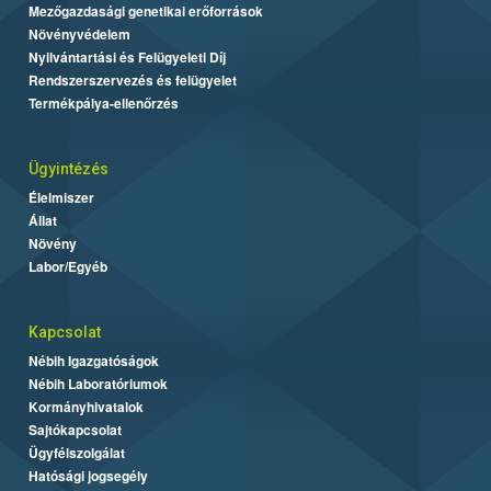
Mezőgazdasági genetikai erőforrások
Növényvédelem
Nyilvántartási és Felügyeleti Díj
Rendszerszervezés és felügyelet
Termékpálya-ellenőrzés
Ügyintézés
Élelmiszer
Állat
Növény
Labor/Egyéb
Kapcsolat
Nébih Igazgatóságok
Nébih Laboratóriumok
Kormányhivatalok
Sajtókapcsolat
Ügyfélszolgálat
Hatósági jogsegély