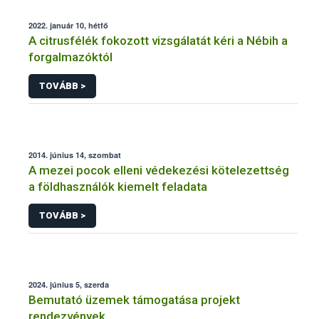
2022. január 10, hétfő
A citrusfélék fokozott vizsgálatát kéri a Nébih a
forgalmazóktól
TOVÁBB >
2014. június 14, szombat
A mezei pocok elleni védekezési kötelezettség
a földhasználók kiemelt feladata
TOVÁBB >
2024. június 5, szerda
Bemutató üzemek támogatása projekt
rendezvények