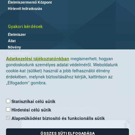
Élelmiszermentő Központ
Hírlevél feliratkozás
Gyakori kérdések
Élelmiszer
Állat
Növény
Labor/Egyéb
Adatkezelési tájékoztatónkban
megismerheti, hogyan
gondoskodunk személyes adatai védelméről. Weboldalunk
cookie-kat (sütiket) használ a jobb felhasználói élmény
érdekében, melynek biztosításához kérjük, kattintson az
„Elfogadom” gombra.
Statisztikai célú sütik
Nemzeti Élelmiszerlánc-biztonsági Hivatal
Hirdetési célú sütik
Cím: 1024 Budapest, Keleti Károly utca. 24.
Alapműködést biztosító és funkcionális sütik
×
Levelezési cím: 1525 Budapest. Pf. 30.
ÖSSZES SÜTI ELFOGADÁSA