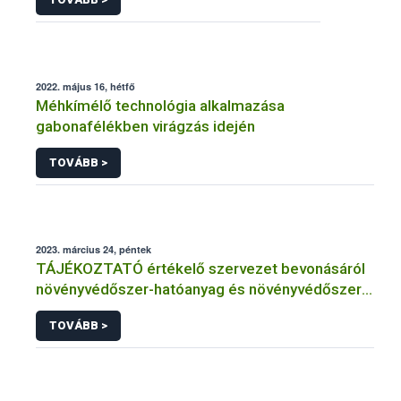
2022. május 16, hétfő
Méhkímélő technológia alkalmazása
gabonafélékben virágzás idején
TOVÁBB >
2023. március 24, péntek
TÁJÉKOZTATÓ értékelő szervezet bevonásáról
növényvédőszer-hatóanyag és növényvédőszer
engedélyezésére, továbbá a meglévő engedély
TOVÁBB >
meghosszabbítására vagy módosítására irányuló
eljárásba