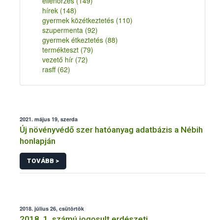
ellenőrzés
(149)
hírek
(148)
gyermek közétkeztetés
(110)
szupermenta
(92)
gyermek étkeztetés
(88)
termékteszt
(79)
vezető hír
(72)
rasff
(62)
2021. május 19, szerda
Új növényvédő szer hatóanyag adatbázis a Nébih
honlapján
TOVÁBB >
2018. július 26, csütörtök
2018. 1. számú jogosult erdészeti