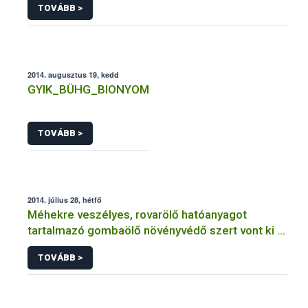
TOVÁBB >
2014. augusztus 19, kedd
GYIK_BÜHG_BIONYOM
TOVÁBB >
2014. július 28, hétfő
Méhekre veszélyes, rovarölő hatóanyagot
tartalmazó gombaölő növényvédő szert vont ki a
forgalomból a NÉBIH
TOVÁBB >