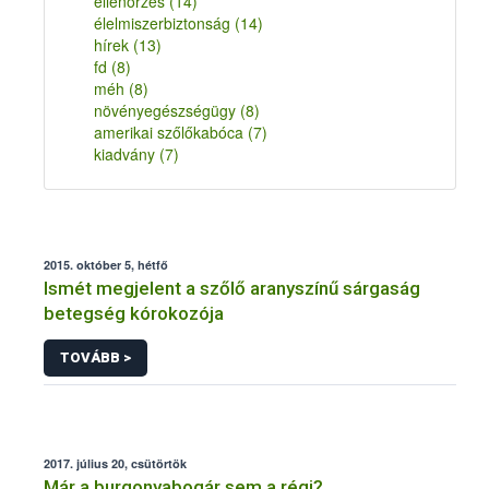
ellenőrzés
(14)
élelmiszerbiztonság
(14)
hírek
(13)
fd
(8)
méh
(8)
növényegészségügy
(8)
amerikai szőlőkabóca
(7)
kiadvány
(7)
2015. október 5, hétfő
Ismét megjelent a szőlő aranyszínű sárgaság
betegség kórokozója
TOVÁBB >
2017. július 20, csütörtök
Már a burgonyabogár sem a régi?