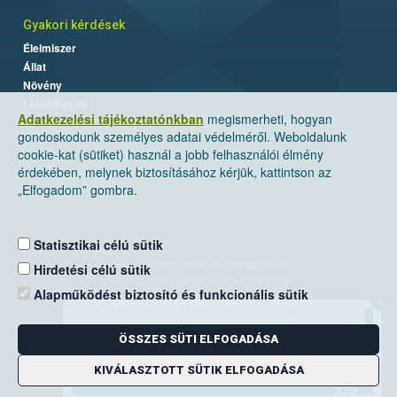
Gyakori kérdések
Élelmiszer
Állat
Növény
Labor/Egyéb
Adatkezelési tájékoztatónkban
megismerheti, hogyan
gondoskodunk személyes adatai védelméről. Weboldalunk
cookie-kat (sütiket) használ a jobb felhasználói élmény
érdekében, melynek biztosításához kérjük, kattintson az
„Elfogadom” gombra.
Statisztikai célú sütik
Nemzeti Élelmiszerlánc-biztonsági Hivatal
Hirdetési célú sütik
Cím: 1024 Budapest, Keleti Károly utca. 24.
Alapműködést biztosító és funkcionális sütik
×
Levelezési cím: 1525 Budapest. Pf. 30.
ÖSSZES SÜTI ELFOGADÁSA
E-mail:
ugyfelszolgalat@nebih.gov.hu
Zöld szám: 06-80/263-244
KIVÁLASZTOTT SÜTIK ELFOGADÁSA
Telefon: 06-1/ 336-9000