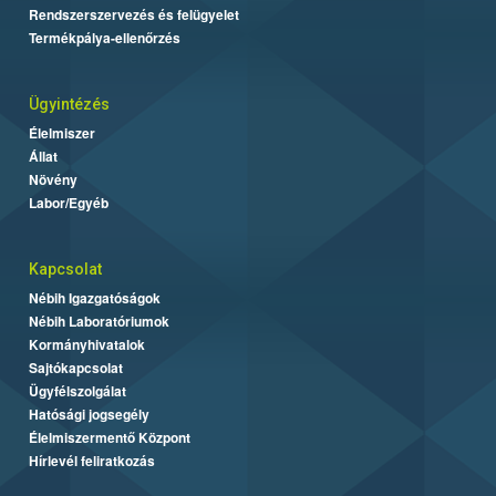
Rendszerszervezés és felügyelet
Termékpálya-ellenőrzés
Ügyintézés
Élelmiszer
Állat
Növény
Labor/Egyéb
Kapcsolat
Nébih Igazgatóságok
Nébih Laboratóriumok
Kormányhivatalok
Sajtókapcsolat
Ügyfélszolgálat
Hatósági jogsegély
Élelmiszermentő Központ
Hírlevél feliratkozás