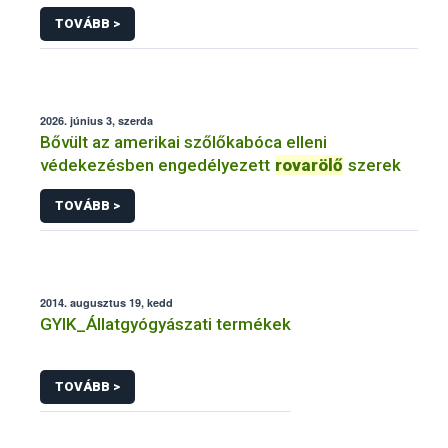
TOVÁBB >
2026. június 3, szerda
Bővült az amerikai szőlőkabóca elleni
védekezésben engedélyezett
rovarölő
szerek
TOVÁBB >
2014. augusztus 19, kedd
GYIK_Állatgyógyászati termékek
TOVÁBB >