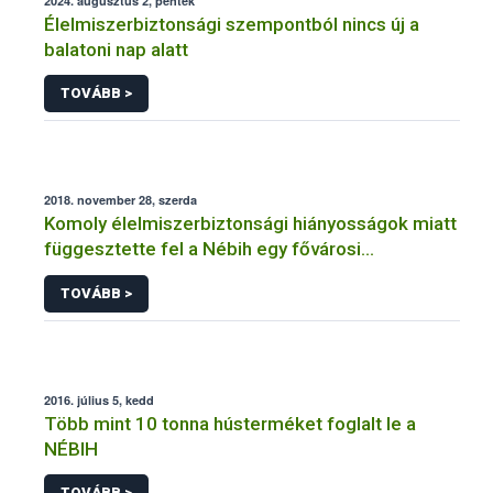
2024. augusztus 2, péntek
Élelmiszerbiztonsági szempontból nincs új a
balatoni nap alatt
TOVÁBB >
2018. november 28, szerda
Komoly élelmiszerbiztonsági hiányosságok miatt
függesztette fel a Nébih egy fővárosi
cukrászüzem működését
TOVÁBB >
2016. július 5, kedd
Több mint 10 tonna hústerméket foglalt le a
NÉBIH
TOVÁBB >