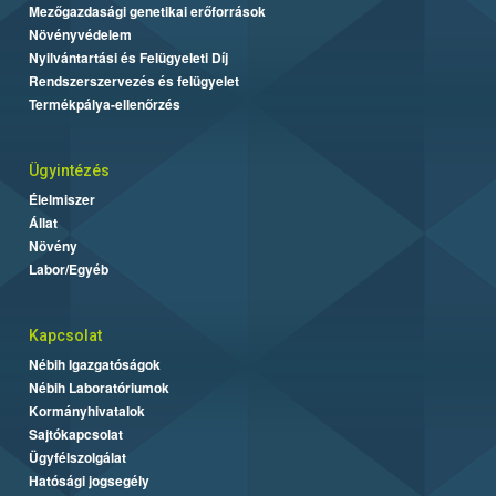
Mezőgazdasági genetikai erőforrások
Növényvédelem
Nyilvántartási és Felügyeleti Díj
Rendszerszervezés és felügyelet
Termékpálya-ellenőrzés
Ügyintézés
Élelmiszer
Állat
Növény
Labor/Egyéb
Kapcsolat
Nébih Igazgatóságok
Nébih Laboratóriumok
Kormányhivatalok
Sajtókapcsolat
Ügyfélszolgálat
Hatósági jogsegély