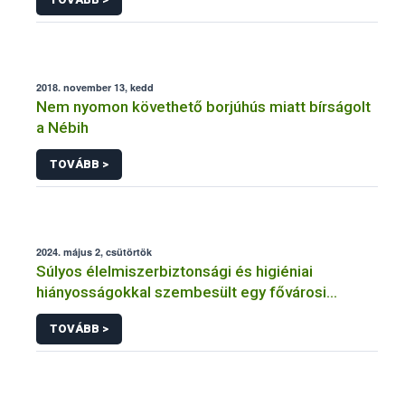
2018. november 13, kedd
Nem nyomon követhető borjúhús miatt bírságolt
a Nébih
TOVÁBB >
2024. május 2, csütörtök
Súlyos élelmiszerbiztonsági és higiéniai
hiányosságokkal szembesült egy fővárosi
vendéglátóhelyen a Nébih
TOVÁBB >