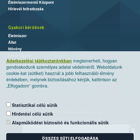
Élelmiszermentő Központ
Hírlevél feliratkozás
Gyakori kérdések
Élelmiszer
Állat
Növény
Labor/Egyéb
Adatkezelési tájékoztatónkban
megismerheti, hogyan
gondoskodunk személyes adatai védelméről. Weboldalunk
cookie-kat (sütiket) használ a jobb felhasználói élmény
érdekében, melynek biztosításához kérjük, kattintson az
„Elfogadom” gombra.
Statisztikai célú sütik
Nemzeti Élelmiszerlánc-biztonsági Hivatal
Hirdetési célú sütik
Cím: 1024 Budapest, Keleti Károly utca. 24.
Alapműködést biztosító és funkcionális sütik
×
Levelezési cím: 1525 Budapest. Pf. 30.
ÖSSZES SÜTI ELFOGADÁSA