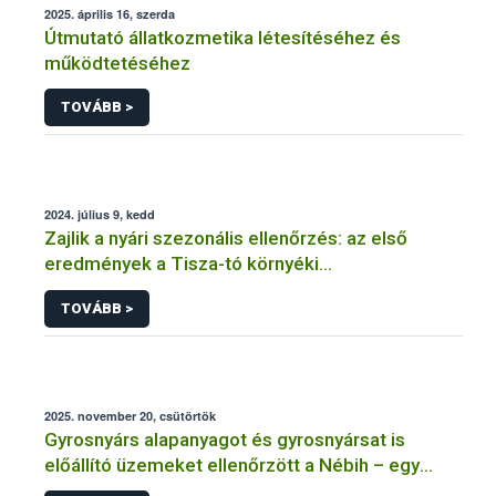
2025. április 16, szerda
Útmutató állatkozmetika létesítéséhez és
működtetéséhez
TOVÁBB >
2024. július 9, kedd
Zajlik a nyári szezonális ellenőrzés: az első
eredmények a Tisza-tó környéki
vendéglátóhelyekről érkeztek
TOVÁBB >
2025. november 20, csütörtök
Gyrosnyárs alapanyagot és gyrosnyársat is
előállító üzemeket ellenőrzött a Nébih – egy
üzem működését azonnal felfüggesztették