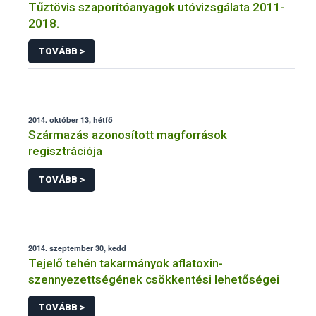
Tűztövis szaporítóanyagok utóvizsgálata 2011-
2018.
TOVÁBB >
2014. október 13, hétfő
Származás azonosított magforrások
regisztrációja
TOVÁBB >
2014. szeptember 30, kedd
Tejelő tehén takarmányok aflatoxin-
szennyezettségének csökkentési lehetőségei
TOVÁBB >