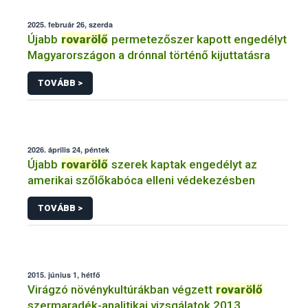
2025. február 26, szerda
Újabb
rovarölő
permetezőszer kapott engedélyt
Magyarországon a drónnal történő kijuttatásra
TOVÁBB >
2026. április 24, péntek
Újabb
rovarölő
szerek kaptak engedélyt az
amerikai szőlőkabóca elleni védekezésben
TOVÁBB >
2015. június 1, hétfő
Virágzó növénykultúrákban végzett
rovarölő
szermaradék-analitikai vizsgálatok 2013