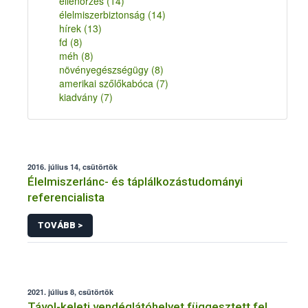
ellenőrzés
(14)
élelmiszerbiztonság
(14)
hírek
(13)
fd
(8)
méh
(8)
növényegészségügy
(8)
amerikai szőlőkabóca
(7)
kiadvány
(7)
2016. július 14, csütörtök
Élelmiszerlánc- és táplálkozástudományi
referencialista
TOVÁBB >
2021. július 8, csütörtök
Távol-keleti vendéglátóhelyet függesztett fel