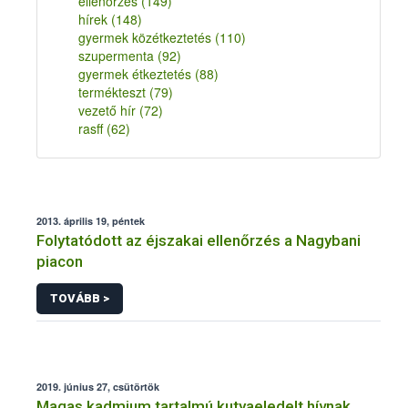
ellenőrzés
(149)
hírek
(148)
gyermek közétkeztetés
(110)
szupermenta
(92)
gyermek étkeztetés
(88)
termékteszt
(79)
vezető hír
(72)
rasff
(62)
2013. április 19, péntek
Folytatódott az éjszakai ellenőrzés a Nagybani
piacon
TOVÁBB >
2019. június 27, csütörtök
Magas kadmium tartalmú kutyaeledelt hívnak