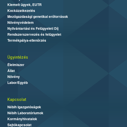
Kiemelt ügyek, EUTR
Kockázatkezelés
Mezőgazdasági genetikai erőforrások
Növényvédelem
Nyilvántartási és Felügyeleti Díj
Rendszerszervezés és felügyelet
Termékpálya-ellenőrzés
Ügyintézés
Élelmiszer
Állat
Növény
Labor/Egyéb
Kapcsolat
Nébih Igazgatóságok
Nébih Laboratóriumok
Kormányhivatalok
Sajtókapcsolat