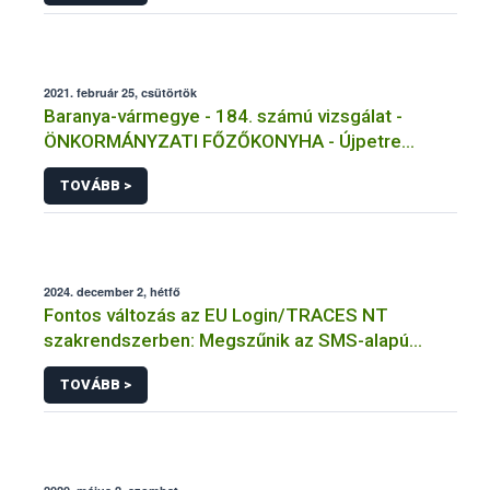
2021. február 25, csütörtök
Baranya-vármegye - 184. számú vizsgálat -
ÖNKORMÁNYZATI FŐZŐKONYHA - Újpetre
Másolat 1
TOVÁBB >
2024. december 2, hétfő
Fontos változás az EU Login/TRACES NT
szakrendszerben: Megszűnik az SMS-alapú
kétfaktoros hitelesítés!
TOVÁBB >