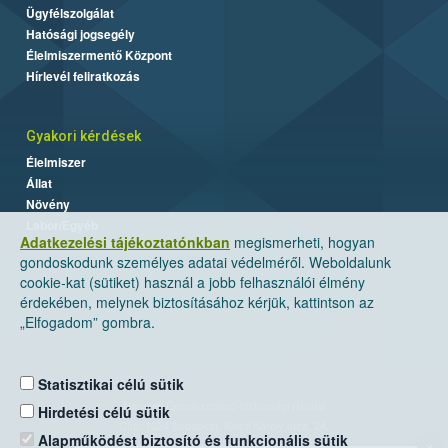
Ügyfélszolgálat
Hatósági jogsegély
Élelmiszermentő Központ
Hírlevél feliratkozás
Gyakori kérdések
Élelmiszer
Állat
Növény
Labor/Egyéb
Adatkezelési tájékoztatónkban
megismerheti, hogyan
gondoskodunk személyes adatai védelméről. Weboldalunk
cookie-kat (sütiket) használ a jobb felhasználói élmény
érdekében, melynek biztosításához kérjük, kattintson az
„Elfogadom” gombra.
Statisztikai célú sütik
Nemzeti Élelmiszerlánc-biztonsági Hivatal
Hirdetési célú sütik
Cím: 1024 Budapest, Keleti Károly utca. 24.
Alapműködést biztosító és funkcionális sütik
×
Levelezési cím: 1525 Budapest. Pf. 30.