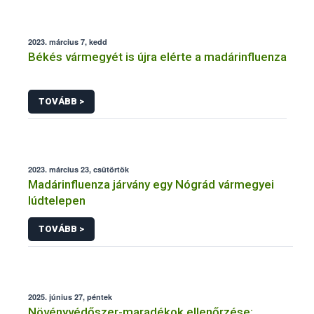
2023. március 7, kedd
Békés vármegyét is újra elérte a madárinfluenza
TOVÁBB >
2023. március 23, csütörtök
Madárinfluenza járvány egy Nógrád vármegyei
lúdtelepen
TOVÁBB >
2025. június 27, péntek
Növényvédőszer-maradékok ellenőrzése: