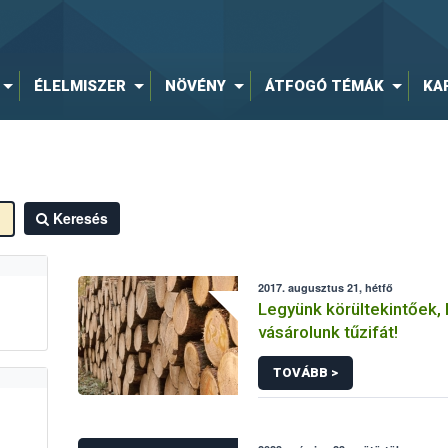
ÉLELMISZER
NÖVÉNY
ÁTFOGÓ TÉMÁK
KA
Keresés
2017. augusztus 21, hétfő
Legyünk körültekintőek, 
vásárolunk tűzifát!
TOVÁBB >