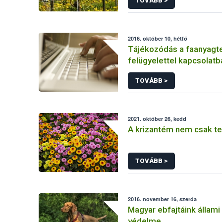
TOVÁBB >
2016. október 10, hétfő
Tájékozódás a faanyagt
felügyelettel kapcsolatb
TOVÁBB >
2021. október 26, kedd
A krizantém nem csak t
TOVÁBB >
2016. november 16, szerda
Magyar ebfajtáink állami
védelme