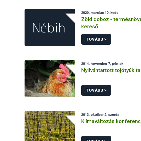
2020. március 10, kedd
Zöld doboz - termésnöv
kereső
TOVÁBB >
2014. november 7, péntek
Nyilvántartott tojótyúk t
TOVÁBB >
2013. október 2, szerda
Klímaváltozás konferenc