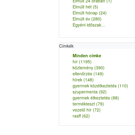
Elmúlt 24 órában
(1)
Elmúlt hét
(5)
Elmúlt hónap
(24)
Elmúlt év
(280)
Egyéni időszak…
Címkék
Minden címke
hír
(1195)
közlemény
(390)
ellenőrzés
(149)
hírek
(148)
gyermek közétkeztetés
(110)
szupermenta
(92)
gyermek étkeztetés
(88)
termékteszt
(79)
vezető hír
(72)
rasff
(62)