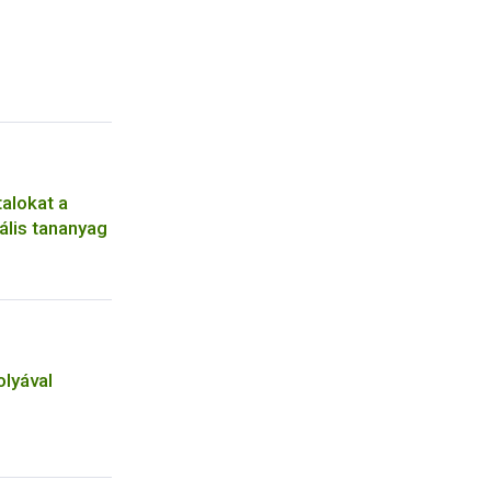
talokat a
ális tananyag
olyával