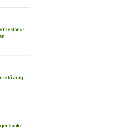
erméklánc-
an
emetővirág
 génbanki