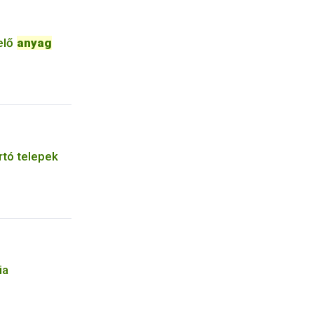
elő
anyag
artó telepek
ia