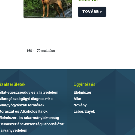
TOVÁBB >
160 - 170 mutatása
Szakterületek
Ügyintézés
Állat-egészségügy és állatvédelem
Élelmiszer
Állategészségügyi diagnosztika
Állat
Állatgyógyászati termékek
Növény
Borászat és Alkoholos Italok
Labor/Egyéb
Élelmiszer- és takarmánybiztonság
Élelmiszerlánc-biztonsági laborhálózat
Járványvédelem