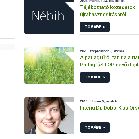
2023. március 23, csütörtök
Tájékoztató közadatok
újrahasznosításáról
TOVÁBB >
2020. szeptember 9, szerda
A parlagfűről tanítja a fia
ParlagfűSTOP nevű digit
TOVÁBB >
2016. február 5, péntek
Interjú Dr. Dobo-Kiss Ors
TOVÁBB >