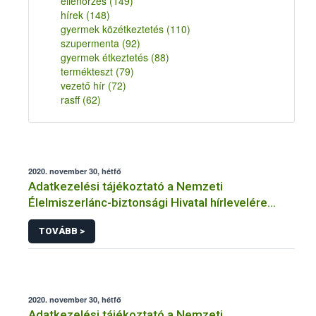
ellenőrzés
(149)
hírek
(148)
gyermek közétkeztetés
(110)
szupermenta
(92)
gyermek étkeztetés
(88)
termékteszt
(79)
vezető hír
(72)
rasff
(62)
2020. november 30, hétfő
Adatkezelési tájékoztató a Nemzeti
Élelmiszerlánc-biztonsági Hivatal hírlevelére
történő regisztrációhoz kapcsolódó
TOVÁBB >
adatkezelések vonatkozásában
2020. november 30, hétfő
Adatkezelési tájékoztató a Nemzeti