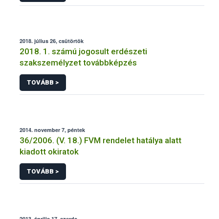
2018. július 26, csütörtök
2018. 1. számú jogosult erdészeti
szakszemélyzet továbbképzés
TOVÁBB >
2014. november 7, péntek
36/2006. (V. 18.) FVM rendelet hatálya alatt
kiadott okiratok
TOVÁBB >
2013. április 17, szerda