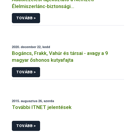
Élelmiszerlánc-biztonsági
Hivatal tevékenységéhez kötődő érintetti jogok
TOVÁBB >
gyakorlásával összefüggő adatkezeléseihez
2020. december 22, kedd
Bogáncs, Frakk, Vahúr és társai - avagy a 9
magyar őshonos kutyafajta
TOVÁBB >
2015. augusztus 26, szerda
További ITNET jelentések
TOVÁBB >