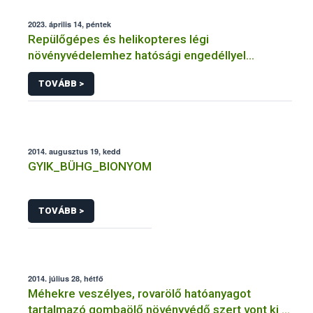
2023. április 14, péntek
Repülőgépes és helikopteres légi
növényvédelemhez hatósági engedéllyel
rendelkező szervezetek
TOVÁBB >
2014. augusztus 19, kedd
GYIK_BÜHG_BIONYOM
TOVÁBB >
2014. július 28, hétfő
Méhekre veszélyes, rovarölő hatóanyagot
tartalmazó gombaölő növényvédő szert vont ki a