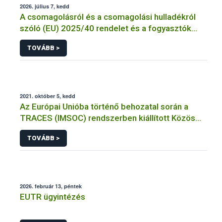
2026. július 7, kedd
A csomagolásról és a csomagolási hulladékról
szóló (EU) 2025/40 rendelet és a fogyasztók
élelmiszerekkel kapcsolatos tájékoztatásáról
TOVÁBB >
szóló 1169/2011/EU rendelet jelölési
kötelezettségeinek összehangolásáról szóló
AÉM – Nébih szakmai álláspont
2021. október 5, kedd
Az Európai Unióba történő behozatal során a
TRACES (IMSOC) rendszerben kiállított Közös
Egészségügyi Beléptetési Okmány: KEBO-D
TOVÁBB >
(angolul: CHEDD) használata
2026. február 13, péntek
EUTR ügyintézés