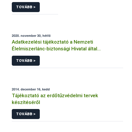
TOVÁBB >
2020. november 30, hétfő
Adatkezelési tájékoztató a Nemzeti
Élelmiszerlánc-biztonsági Hivatal által
üzemeltetett élelmiszerlánc-felügyeleti
TOVÁBB >
információs rendszerhez (FELIR) kapcsolódó
adatkezeléséhez
2014. december 16, kedd
Tájékoztató az erdőtűzvédelmi tervek
készítéséről
TOVÁBB >