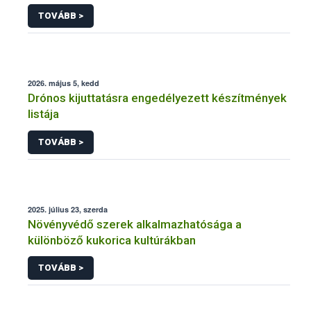
engedélyezésére, továbbá a meglévő engedély
TOVÁBB >
meghosszabbítására vagy módosítására irányuló
eljárásba
2026. május 5, kedd
Drónos kijuttatásra engedélyezett készítmények
listája
TOVÁBB >
2025. július 23, szerda
Növényvédő szerek alkalmazhatósága a
különböző kukorica kultúrákban
TOVÁBB >