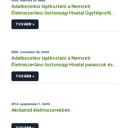
2025. március 25, kedd
Adatkezelési tájékoztató a Nemzeti
Élelmiszerlánc-biztonsági Hivatal Ügyfélprofil
Rendszerben kistermelői tevékenység
TOVÁBB >
témakörben intézhető közhatalmi eljárásaihoz
kapcsolódó adatkezeléséhez
2020. november 30, hétfő
Adatkezelési tájékoztató a Nemzeti
Élelmiszerlánc-biztonsági Hivatal panaszok és
közérdekű bejelentések kezeléséhez
TOVÁBB >
kapcsolódó adatkezeléséhez
2014. szeptember 1, hétfő
Akrilamid élelmiszerekben
TOVÁBB >