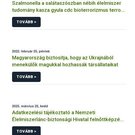
Szalmonella a salátaszószban nébih élelmiszer
tudomány kasza gyula cdc bioterrorizmus terror
lépfene
TOVÁBB >
2022. február 25, péntek
Magyarország biztosítja, hogy az Ukrajnából
menekülők magukkal hozhassák társállataikat
TOVÁBB >
2025. március 25, kedd
Adatkezelési tájékoztató a Nemzeti
Élelmiszerlánc-biztonsági Hivatal felnőttképzési
tevékenységéhez kapcsolódó adatkezeléséhez
TOVÁBB >