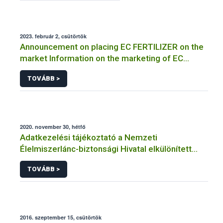
2023. február 2, csütörtök
Announcement on placing EC FERTILIZER on the
market Information on the marketing of EC
FERTILIZER and the application for a certificate
TOVÁBB >
2020. november 30, hétfő
Adatkezelési tájékoztató a Nemzeti
Élelmiszerlánc-biztonsági Hivatal elkülönített
visszaélés-bejelentési rendszerhez kapcsolódó
TOVÁBB >
adatkezeléséhez
2016. szeptember 15, csütörtök