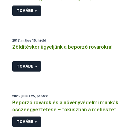
forgalomból a NÉBIH
TOVÁBB >
2017. május 15, hétfő
Zöldítéskor ügyeljünk a beporzó rovarokra!
TOVÁBB >
2025. július 25, péntek
Beporzó rovarok és a növényvédelmi munkák
összeegyeztetése – fókuszban a méhészet
TOVÁBB >