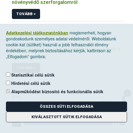
növényvédő szerforgalomról
TOVÁBB >
Adatkezelési tájékoztatónkban
megismerheti, hogyan
gondoskodunk személyes adatai védelméről. Weboldalunk
2022. január 10, hétfő
cookie-kat (sütiket) használ a jobb felhasználói élmény
A citrusfélék fokozott vizsgálatát kéri a Nébih a
érdekében, melynek biztosításához kérjük, kattintson az
forgalmazóktól
„Elfogadom” gombra.
TOVÁBB >
Statisztikai célú sütik
Hirdetési célú sütik
Alapműködést biztosító és funkcionális sütik
×
2014. június 14, szombat
A mezei pocok elleni védekezési kötelezettség
ÖSSZES SÜTI ELFOGADÁSA
a földhasználók kiemelt feladata
KIVÁLASZTOTT SÜTIK ELFOGADÁSA
TOVÁBB >