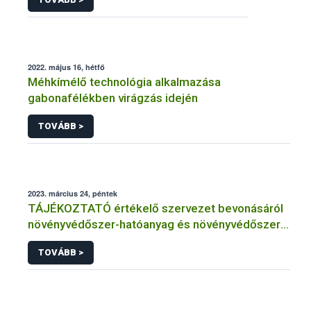
2022. május 16, hétfő
Méhkímélő technológia alkalmazása
gabonafélékben virágzás idején
TOVÁBB >
2023. március 24, péntek
TÁJÉKOZTATÓ értékelő szervezet bevonásáról
növényvédőszer-hatóanyag és növényvédőszer
engedélyezésére, továbbá a meglévő engedély
TOVÁBB >
meghosszabbítására vagy módosítására irányuló
eljárásba