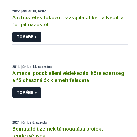
2022. január 10, hétfő
A citrusfélék fokozott vizsgálatát kéri a Nébih a
forgalmazóktól
TOVÁBB >
2014. június 14, szombat
A mezei pocok elleni védekezési kötelezettség
a földhasználók kiemelt feladata
TOVÁBB >
2024. június 5, szerda
Bemutató üzemek támogatása projekt
rendezvények