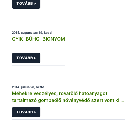
TOVÁBB >
2014. augusztus 19, kedd
GYIK_BÜHG_BIONYOM
TOVÁBB >
2014. július 28, hétfő
Méhekre veszélyes, rovarölő hatóanyagot
tartalmazó gombaölő növényvédő szert vont ki a
forgalomból a NÉBIH
TOVÁBB >