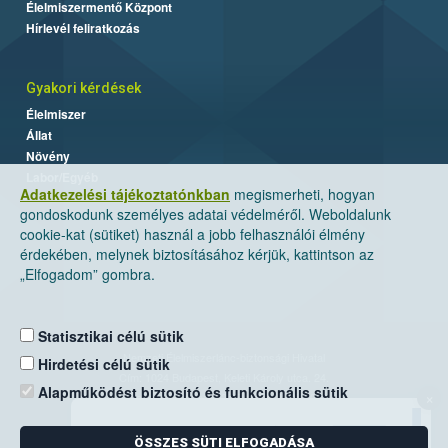
Élelmiszermentő Központ
Hírlevél feliratkozás
Gyakori kérdések
Élelmiszer
Állat
Növény
Labor/Egyéb
Adatkezelési tájékoztatónkban
megismerheti, hogyan
gondoskodunk személyes adatai védelméről. Weboldalunk
cookie-kat (sütiket) használ a jobb felhasználói élmény
érdekében, melynek biztosításához kérjük, kattintson az
„Elfogadom” gombra.
Statisztikai célú sütik
Nemzeti Élelmiszerlánc-biztonsági Hivatal
Hirdetési célú sütik
Cím: 1024 Budapest, Keleti Károly utca. 24.
Alapműködést biztosító és funkcionális sütik
×
Levelezési cím: 1525 Budapest. Pf. 30.
ÖSSZES SÜTI ELFOGADÁSA