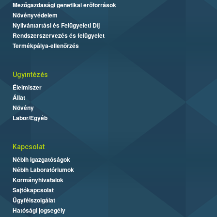
Mezőgazdasági genetikai erőforrások
Növényvédelem
Nyilvántartási és Felügyeleti Díj
Rendszerszervezés és felügyelet
Termékpálya-ellenőrzés
Ügyintézés
Élelmiszer
Állat
Növény
Labor/Egyéb
Kapcsolat
Nébih Igazgatóságok
Nébih Laboratóriumok
Kormányhivatalok
Sajtókapcsolat
Ügyfélszolgálat
Hatósági jogsegély