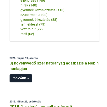
ellenőrzés
(149)
hírek
(148)
gyermek közétkeztetés
(110)
szupermenta
(92)
gyermek étkeztetés
(88)
termékteszt
(79)
vezető hír
(72)
rasff
(62)
2021. május 19, szerda
Új növényvédő szer hatóanyag adatbázis a Nébih
honlapján
TOVÁBB >
2018. július 26, csütörtök
2018. 1. számú jogosult erdészeti