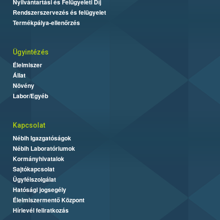
Nyilvántartási és Felügyeleti Díj
Rendszerszervezés és felügyelet
Termékpálya-ellenőrzés
Ügyintézés
Élelmiszer
Állat
Növény
Labor/Egyéb
Kapcsolat
Nébih Igazgatóságok
Nébih Laboratóriumok
Kormányhivatalok
Sajtókapcsolat
Ügyfélszolgálat
Hatósági jogsegély
Élelmiszermentő Központ
Hírlevél feliratkozás