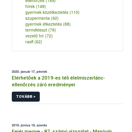
ellenőrzés
(149)
hírek
(148)
gyermek közétkeztetés
(110)
szupermenta
(92)
gyermek étkeztetés
(88)
termékteszt
(79)
vezető hír
(72)
rasff
(62)
2020. január 17, péntek
Elérhetőek a 2019-es téli élelmiszerlánc-
ellenőrzés záró eredményei
TOVÁBB >
2019. június 19, szerda
Fejér megye - 87. számú vizsgálat - Manóvár