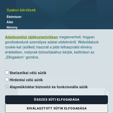
Gyakori kérdések
Élelmiszer
Állat
Növény
Labor/Egyéb
Adatkezelési tájékoztatónkban
megismerheti, hogyan
gondoskodunk személyes adatai védelméről. Weboldalunk
cookie-kat (sütiket) használ a jobb felhasználói élmény
érdekében, melynek biztosításához kérjük, kattintson az
„Elfogadom” gombra.
Statisztikai célú sütik
Nemzeti Élelmiszerlánc-biztonsági Hivatal
Hirdetési célú sütik
Cím: 1024 Budapest, Keleti Károly utca. 24.
Alapműködést biztosító és funkcionális sütik
×
Levelezési cím: 1525 Budapest. Pf. 30.
ÖSSZES SÜTI ELFOGADÁSA
E-mail:
ugyfelszolgalat@nebih.gov.hu
Zöld szám: 06-80/263-244
KIVÁLASZTOTT SÜTIK ELFOGADÁSA
Telefon: 06-1/ 336-9000