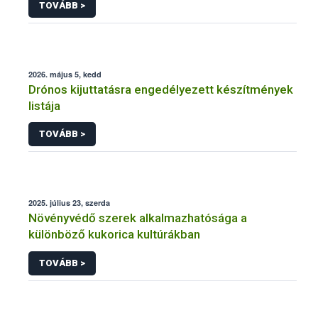
TOVÁBB >
meghosszabbítására vagy módosítására irányuló
eljárásba
2026. május 5, kedd
Drónos kijuttatásra engedélyezett készítmények
listája
TOVÁBB >
2025. július 23, szerda
Növényvédő szerek alkalmazhatósága a
különböző kukorica kultúrákban
TOVÁBB >