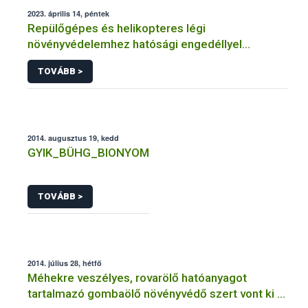
2023. április 14, péntek
Repülőgépes és helikopteres légi
növényvédelemhez hatósági engedéllyel
rendelkező szervezetek
TOVÁBB >
2014. augusztus 19, kedd
GYIK_BÜHG_BIONYOM
TOVÁBB >
2014. július 28, hétfő
Méhekre veszélyes, rovarölő hatóanyagot
tartalmazó gombaölő növényvédő szert vont ki a