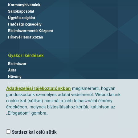
Kormányhivatalok
Sajtókapcsolat
Ügyfélszolgálat
Hatósági jogsegély
Élelmiszermentő Központ
Hírlevél feliratkozás
Gyakori kérdések
Élelmiszer
Állat
Növény
Labor/Egyéb
Adatkezelési tájékoztatónkban
megismerheti, hogyan
gondoskodunk személyes adatai védelméről. Weboldalunk
cookie-kat (sütiket) használ a jobb felhasználói élmény
érdekében, melynek biztosításához kérjük, kattintson az
„Elfogadom” gombra.
Statisztikai célú sütik