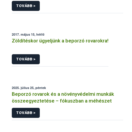
forgalomból a NÉBIH
TOVÁBB >
2017. május 15, hétfő
Zöldítéskor ügyeljünk a beporzó rovarokra!
TOVÁBB >
2025. július 25, péntek
Beporzó rovarok és a növényvédelmi munkák
összeegyeztetése – fókuszban a méhészet
TOVÁBB >