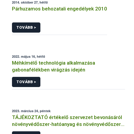
2014. október 27, hétfő
Párhuzamos behozatali engedélyek 2010
TOVÁBB >
2022. május 16, hétfő
Méhkímélő technológia alkalmazása
gabonafélékben virágzás idején
TOVÁBB >
2023. március 24, péntek
TÁJÉKOZTATÓ értékelő szervezet bevonásáról
növényvédőszer-hatóanyag és növényvédőszer
engedélyezésére, továbbá a meglévő engedély