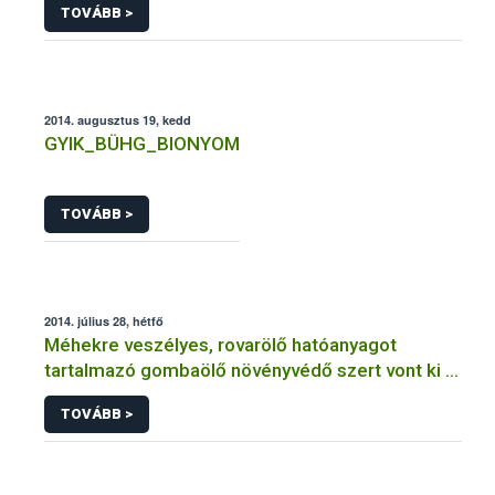
TOVÁBB >
2014. augusztus 19, kedd
GYIK_BÜHG_BIONYOM
TOVÁBB >
2014. július 28, hétfő
Méhekre veszélyes, rovarölő hatóanyagot
tartalmazó gombaölő növényvédő szert vont ki a
forgalomból a NÉBIH
TOVÁBB >