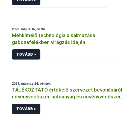
2022. május 16, hétfő
Méhkímélő technológia alkalmazása
gabonafélékben virágzás idején
TOVÁBB >
2023. március 24, péntek
TÁJÉKOZTATÓ értékelő szervezet bevonásáról
növényvédőszer-hatóanyag és növényvédőszer
engedélyezésére, továbbá a meglévő engedély
TOVÁBB >
meghosszabbítására vagy módosítására irányuló
eljárásba