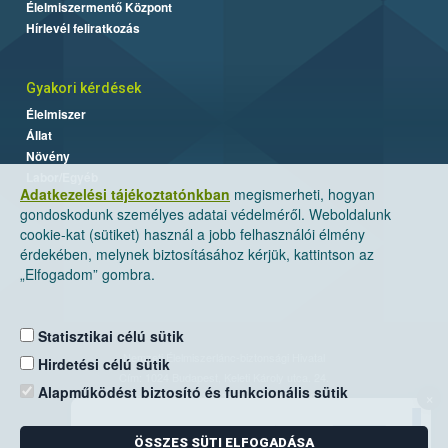
Élelmiszermentő Központ
Hírlevél feliratkozás
Gyakori kérdések
Élelmiszer
Állat
Növény
Labor/Egyéb
Adatkezelési tájékoztatónkban
megismerheti, hogyan
gondoskodunk személyes adatai védelméről. Weboldalunk
cookie-kat (sütiket) használ a jobb felhasználói élmény
érdekében, melynek biztosításához kérjük, kattintson az
„Elfogadom” gombra.
Statisztikai célú sütik
Nemzeti Élelmiszerlánc-biztonsági Hivatal
Hirdetési célú sütik
Cím: 1024 Budapest, Keleti Károly utca. 24.
Alapműködést biztosító és funkcionális sütik
×
Levelezési cím: 1525 Budapest. Pf. 30.
ÖSSZES SÜTI ELFOGADÁSA