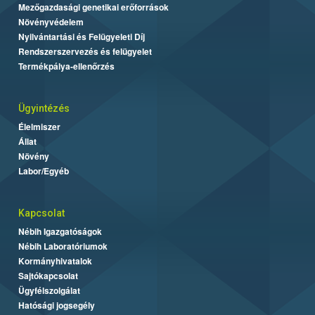
Mezőgazdasági genetikai erőforrások
Növényvédelem
Nyilvántartási és Felügyeleti Díj
Rendszerszervezés és felügyelet
Termékpálya-ellenőrzés
Ügyintézés
Élelmiszer
Állat
Növény
Labor/Egyéb
Kapcsolat
Nébih Igazgatóságok
Nébih Laboratóriumok
Kormányhivatalok
Sajtókapcsolat
Ügyfélszolgálat
Hatósági jogsegély