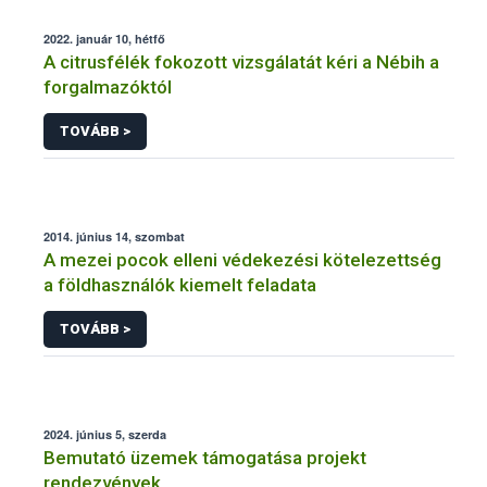
2022. január 10, hétfő
A citrusfélék fokozott vizsgálatát kéri a Nébih a
forgalmazóktól
TOVÁBB >
2014. június 14, szombat
A mezei pocok elleni védekezési kötelezettség
a földhasználók kiemelt feladata
TOVÁBB >
2024. június 5, szerda
Bemutató üzemek támogatása projekt
rendezvények