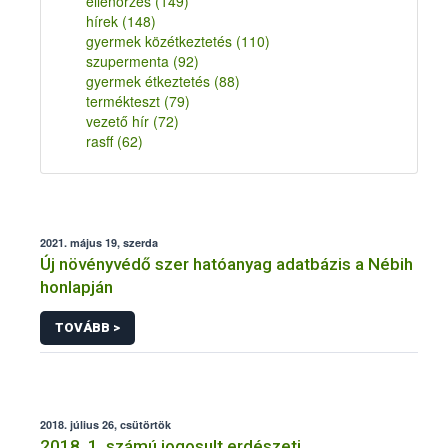
ellenőrzés
(149)
hírek
(148)
gyermek közétkeztetés
(110)
szupermenta
(92)
gyermek étkeztetés
(88)
termékteszt
(79)
vezető hír
(72)
rasff
(62)
2021. május 19, szerda
Új növényvédő szer hatóanyag adatbázis a Nébih
honlapján
TOVÁBB >
2018. július 26, csütörtök
2018. 1. számú jogosult erdészeti