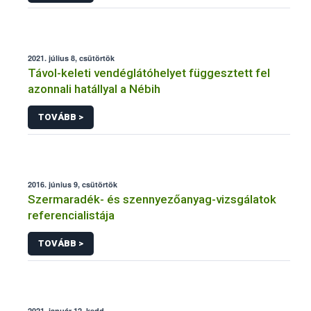
2021. július 8, csütörtök
Távol-keleti vendéglátóhelyet függesztett fel
azonnali hatállyal a Nébih
TOVÁBB >
2016. június 9, csütörtök
Szermaradék- és szennyezőanyag-vizsgálatok
referencialistája
TOVÁBB >
2021. január 12, kedd