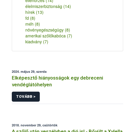
ellenőrzés
(14)
élelmiszerbiztonság
(14)
hírek
(13)
fd
(8)
méh
(8)
növényegészségügy
(8)
amerikai szőlőkabóca
(7)
kiadvány
(7)
2024. május 29, szerda
Elképesztő hiányosságok egy debreceni
vendéglátóhelyen
TOVÁBB >
2018. november 29, csütörtök
A szőlő után veszélyben a dió is! - Bővült a Xylella