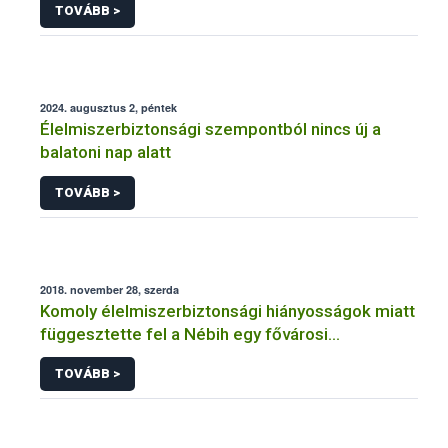
TOVÁBB >
2024. augusztus 2, péntek
Élelmiszerbiztonsági szempontból nincs új a
balatoni nap alatt
TOVÁBB >
2018. november 28, szerda
Komoly élelmiszerbiztonsági hiányosságok miatt
függesztette fel a Nébih egy fővárosi
cukrászüzem működését
TOVÁBB >