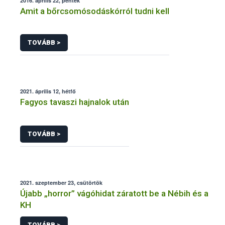
2016. április 22, péntek
Amit a bőrcsomósodáskórról tudni kell
TOVÁBB >
2021. április 12, hétfő
Fagyos tavaszi hajnalok után
TOVÁBB >
2021. szeptember 23, csütörtök
Újabb „horror” vágóhidat záratott be a Nébih és a
KH
TOVÁBB >