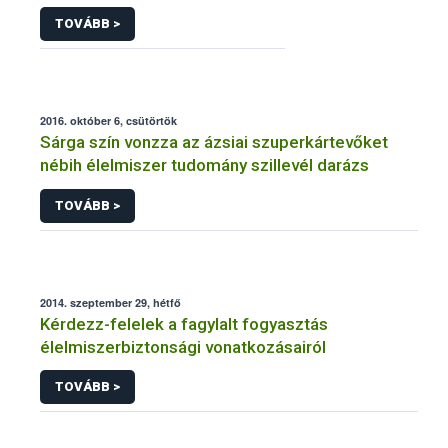
TOVÁBB >
2016. október 6, csütörtök
Sárga szín vonzza az ázsiai szuperkártevőket
nébih élelmiszer tudomány szillevél darázs
TOVÁBB >
2014. szeptember 29, hétfő
Kérdezz-felelek a fagylalt fogyasztás
élelmiszerbiztonsági vonatkozásairól
TOVÁBB >