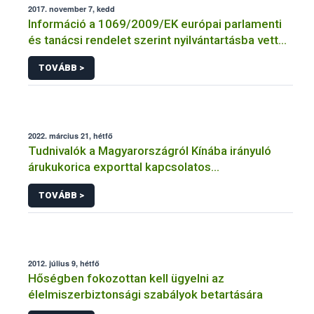
2017. november 7, kedd
Információ a 1069/2009/EK európai parlamenti
és tanácsi rendelet szerint nyilvántartásba vett
vagy engedélyezett üzemek jegyzékéhez
TOVÁBB >
2022. március 21, hétfő
Tudnivalók a Magyarországról Kínába irányuló
árukukorica exporttal kapcsolatos
kötelezettségekről
TOVÁBB >
2012. július 9, hétfő
Hőségben fokozottan kell ügyelni az
élelmiszerbiztonsági szabályok betartására