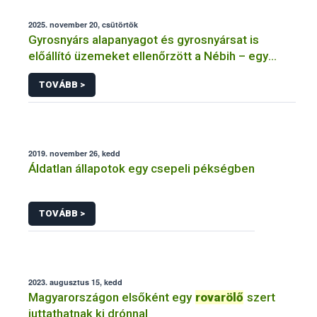
2025. november 20, csütörtök
Gyrosnyárs alapanyagot és gyrosnyársat is
előállító üzemeket ellenőrzött a Nébih – egy
üzem működését azonnal felfüggesztették
TOVÁBB >
2019. november 26, kedd
Áldatlan állapotok egy csepeli pékségben
TOVÁBB >
2023. augusztus 15, kedd
Magyarországon elsőként egy
rovarölő
szert
juttathatnak ki drónnal