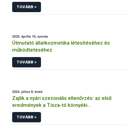
vendéglátóhelyen a Nébih
TOVÁBB >
2025. április 16, szerda
Útmutató állatkozmetika létesítéséhez és
működtetéséhez
TOVÁBB >
2024. július 9, kedd
Zajlik a nyári szezonális ellenőrzés: az első
eredmények a Tisza-tó környéki
vendéglátóhelyekről érkeztek
TOVÁBB >