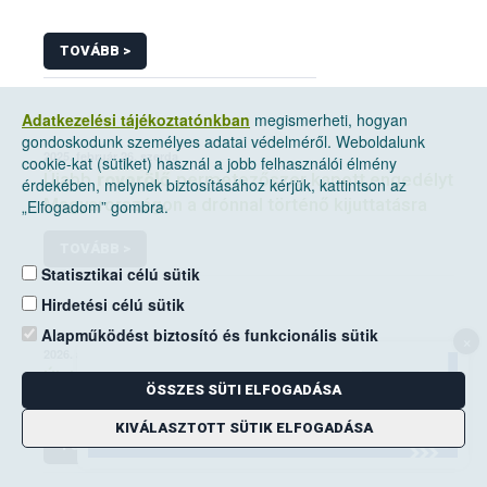
TOVÁBB >
Adatkezelési tájékoztatónkban
megismerheti, hogyan
gondoskodunk személyes adatai védelméről. Weboldalunk
2025. február 26, szerda
cookie-kat (sütiket) használ a jobb felhasználói élmény
Újabb
rovarölő
permetezőszer kapott engedélyt
érdekében, melynek biztosításához kérjük, kattintson az
Magyarországon a drónnal történő kijuttatásra
„Elfogadom” gombra.
TOVÁBB >
Statisztikai célú sütik
Hirdetési célú sütik
Alapműködést biztosító és funkcionális sütik
×
2026. április 24, péntek
Újabb
rovarölő
szerek kaptak engedélyt az
ÖSSZES SÜTI ELFOGADÁSA
amerikai szőlőkabóca elleni védekezésben
KIVÁLASZTOTT SÜTIK ELFOGADÁSA
TOVÁBB >