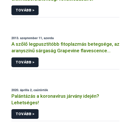
TOVÁBB >
2013. szeptember 11, szerda
A szőlő legpusztítóbb fitoplazmás betegsége, az
aranyszínű sárgaság Grapevine flavescence
dorée (FD)
TOVÁBB >
2020. április 2, csütörtök
Palántázás a koronavírus járvány idején?
Lehetséges!
TOVÁBB >