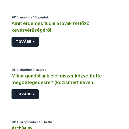
2015. március 13, péntek
Amit érdemes tudni a lovak fertőző
kevésvérűségéről
TOVÁBB >
2014. október 1, szerda
Mikor gondoljunk élelmiszer közvetítette
megbetegedésre? (közismert néven
ételmérgezésre, ételfertőzésre)
TOVÁBB >
2011. szeptember 19, hétfő
Archívum