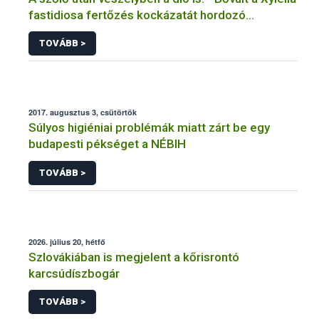
fastidiosa fertőzés kockázatát hordozó
növények listája
TOVÁBB >
2017. augusztus 3, csütörtök
Súlyos higiéniai problémák miatt zárt be egy
budapesti pékséget a NÉBIH
TOVÁBB >
2026. július 20, hétfő
Szlovákiában is megjelent a kőrisrontó
karcsúdíszbogár
TOVÁBB >