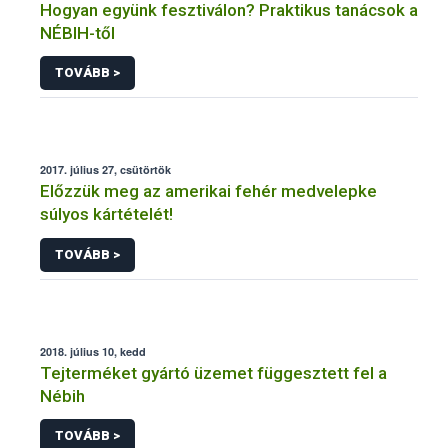
Hogyan együnk fesztiválon? Praktikus tanácsok a
NÉBIH-től
TOVÁBB >
2017. július 27, csütörtök
Előzzük meg az amerikai fehér medvelepke
súlyos kártételét!
TOVÁBB >
2018. július 10, kedd
Tejterméket gyártó üzemet függesztett fel a
Nébih
TOVÁBB >