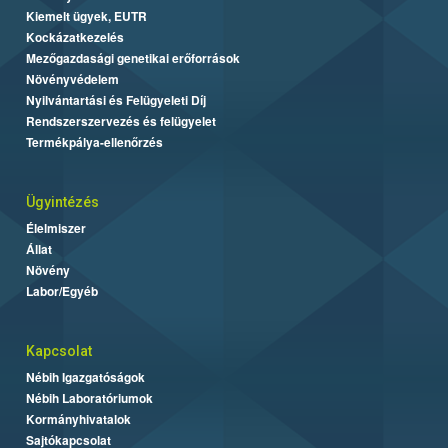
Kiemelt ügyek, EUTR
Kockázatkezelés
Mezőgazdasági genetikai erőforrások
Növényvédelem
Nyilvántartási és Felügyeleti Díj
Rendszerszervezés és felügyelet
Termékpálya-ellenőrzés
Ügyintézés
Élelmiszer
Állat
Növény
Labor/Egyéb
Kapcsolat
Nébih Igazgatóságok
Nébih Laboratóriumok
Kormányhivatalok
Sajtókapcsolat