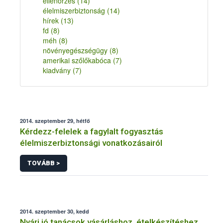
ellenőrzés
(14)
élelmiszerbiztonság
(14)
hírek
(13)
fd
(8)
méh
(8)
növényegészségügy
(8)
amerikai szőlőkabóca
(7)
kiadvány
(7)
2014. szeptember 29, hétfő
Kérdezz-felelek a fagylalt fogyasztás
élelmiszerbiztonsági vonatkozásairól
TOVÁBB >
2014. szeptember 30, kedd
Nyári jó tanácsok vásárláshoz, ételkészítéshez