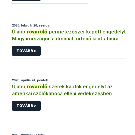
2025. február 26, szerda
Újabb
rovarölő
permetezőszer kapott engedélyt
Magyarországon a drónnal történő kijuttatásra
TOVÁBB >
2026. április 24, péntek
Újabb
rovarölő
szerek kaptak engedélyt az
amerikai szőlőkabóca elleni védekezésben
TOVÁBB >
2015. június 1, hétfő