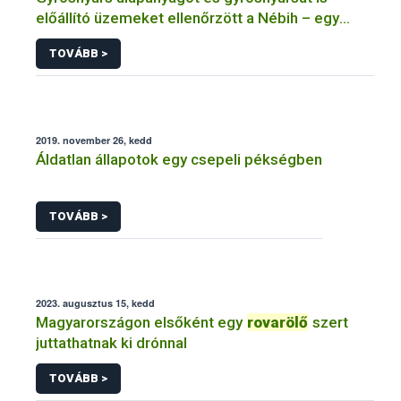
előállító üzemeket ellenőrzött a Nébih – egy
üzem működését azonnal felfüggesztették
TOVÁBB >
2019. november 26, kedd
Áldatlan állapotok egy csepeli pékségben
TOVÁBB >
2023. augusztus 15, kedd
Magyarországon elsőként egy
rovarölő
szert
juttathatnak ki drónnal
TOVÁBB >