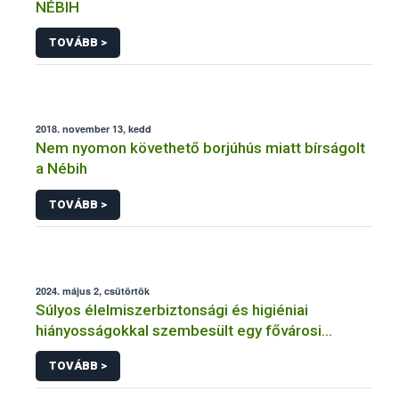
NÉBIH
TOVÁBB >
2018. november 13, kedd
Nem nyomon követhető borjúhús miatt bírságolt
a Nébih
TOVÁBB >
2024. május 2, csütörtök
Súlyos élelmiszerbiztonsági és higiéniai
hiányosságokkal szembesült egy fővárosi
vendéglátóhelyen a Nébih
TOVÁBB >