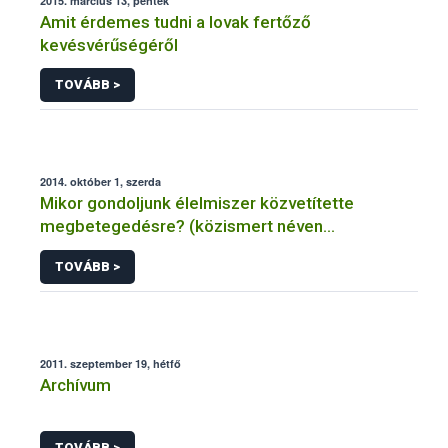
2015. március 13, péntek
Amit érdemes tudni a lovak fertőző
kevésvérűségéről
TOVÁBB >
2014. október 1, szerda
Mikor gondoljunk élelmiszer közvetítette
megbetegedésre? (közismert néven
ételmérgezésre, ételfertőzésre)
TOVÁBB >
2011. szeptember 19, hétfő
Archívum
TOVÁBB >