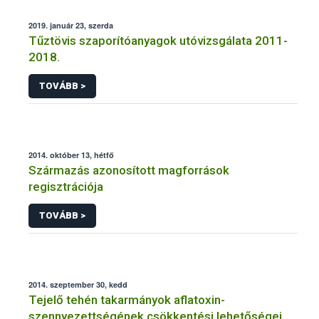
2019. január 23, szerda
Tűztövis szaporítóanyagok utóvizsgálata 2011-
2018.
TOVÁBB >
2014. október 13, hétfő
Származás azonosított magforrások
regisztrációja
TOVÁBB >
2014. szeptember 30, kedd
Tejelő tehén takarmányok aflatoxin-
szennyezettségének csökkentési lehetőségei