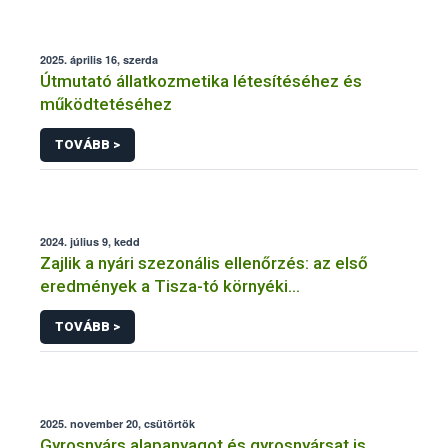
2025. április 16, szerda
Útmutató állatkozmetika létesítéséhez és
működtetéséhez
TOVÁBB >
2024. július 9, kedd
Zajlik a nyári szezonális ellenőrzés: az első
eredmények a Tisza-tó környéki
vendéglátóhelyekről érkeztek
TOVÁBB >
2025. november 20, csütörtök
Gyrosnyárs alapanyagot és gyrosnyársat is