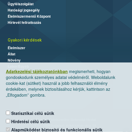
Ügyfélszolgálat
Hatósági jogsegély
Élelmiszermentő Központ
Hírlevél feliratkozás
Gyakori kérdések
Élelmiszer
Állat
Növény
Labor/Egyéb
Adatkezelési tájékoztatónkban
megismerheti, hogyan
gondoskodunk személyes adatai védelméről. Weboldalunk
cookie-kat (sütiket) használ a jobb felhasználói élmény
érdekében, melynek biztosításához kérjük, kattintson az
„Elfogadom” gombra.
Statisztikai célú sütik
Nemzeti Élelmiszerlánc-biztonsági Hivatal
Hirdetési célú sütik
Cím: 1024 Budapest, Keleti Károly utca. 24.
Alapműködést biztosító és funkcionális sütik
×
Levelezési cím: 1525 Budapest. Pf. 30.