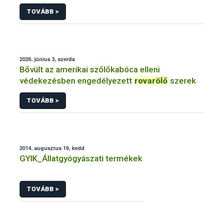
TOVÁBB >
2026. június 3, szerda
Bővült az amerikai szőlőkabóca elleni
védekezésben engedélyezett
rovarölő
szerek
TOVÁBB >
2014. augusztus 19, kedd
GYIK_Állatgyógyászati termékek
TOVÁBB >