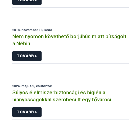
2018. november 13, kedd
Nem nyomon követhető borjúhús miatt bírságolt
a Nébih
TOVÁBB >
2024. május 2, csütörtök
Súlyos élelmiszerbiztonsági és higiéniai
hiányosságokkal szembesült egy fővárosi
vendéglátóhelyen a Nébih
TOVÁBB >