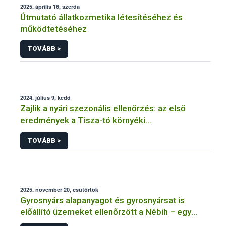
2025. április 16, szerda
Útmutató állatkozmetika létesítéséhez és
működtetéséhez
TOVÁBB >
2024. július 9, kedd
Zajlik a nyári szezonális ellenőrzés: az első
eredmények a Tisza-tó környéki
vendéglátóhelyekről érkeztek
TOVÁBB >
2025. november 20, csütörtök
Gyrosnyárs alapanyagot és gyrosnyársat is
előállító üzemeket ellenőrzött a Nébih – egy
üzem működését azonnal felfüggesztették