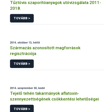
Tűztövis szaporítóanyagok utóvizsgálata 2011-
2018.
TOVÁBB >
2014. október 13, hétfő
Származás azonosított magforrások
regisztrációja
TOVÁBB >
2014. szeptember 30, kedd
Tejelő tehén takarmányok aflatoxin-
szennyezettségének csökkentési lehetőségei
TOVÁBB >