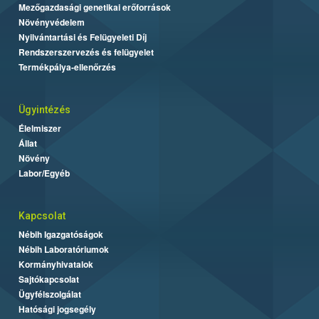
Mezőgazdasági genetikai erőforrások
Növényvédelem
Nyilvántartási és Felügyeleti Díj
Rendszerszervezés és felügyelet
Termékpálya-ellenőrzés
Ügyintézés
Élelmiszer
Állat
Növény
Labor/Egyéb
Kapcsolat
Nébih Igazgatóságok
Nébih Laboratóriumok
Kormányhivatalok
Sajtókapcsolat
Ügyfélszolgálat
Hatósági jogsegély