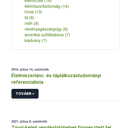
ellenőrzés
(14)
élelmiszerbiztonság
(14)
hírek
(13)
fd
(8)
méh
(8)
növényegészségügy
(8)
amerikai szőlőkabóca
(7)
kiadvány
(7)
2016. július 14, csütörtök
Élelmiszerlánc- és táplálkozástudományi
referencialista
TOVÁBB >
2021. július 8, csütörtök
Távol-keleti vendéglátóhelyet függesztett fel