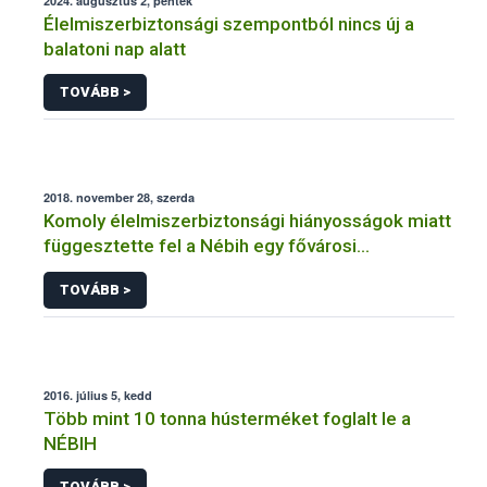
2024. augusztus 2, péntek
Élelmiszerbiztonsági szempontból nincs új a
balatoni nap alatt
TOVÁBB >
2018. november 28, szerda
Komoly élelmiszerbiztonsági hiányosságok miatt
függesztette fel a Nébih egy fővárosi
cukrászüzem működését
TOVÁBB >
2016. július 5, kedd
Több mint 10 tonna hústerméket foglalt le a
NÉBIH
TOVÁBB >