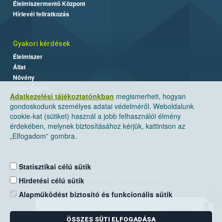
Élelmiszermentő Központ
Hírlevél feliratkozás
Gyakori kérdések
Élelmiszer
Állat
Növény
Labor/Egyéb
Adatkezelési tájékoztatónkban
megismerheti, hogyan
gondoskodunk személyes adatai védelméről. Weboldalunk
cookie-kat (sütiket) használ a jobb felhasználói élmény
érdekében, melynek biztosításához kérjük, kattintson az
„Elfogadom” gombra.
Statisztikai célú sütik
Nemzeti Élelmiszerlánc-biztonsági Hivatal
Hirdetési célú sütik
Cím: 1024 Budapest, Keleti Károly utca. 24.
Alapműködést biztosító és funkcionális sütik
×
Levelezési cím: 1525 Budapest. Pf. 30.
ÖSSZES SÜTI ELFOGADÁSA