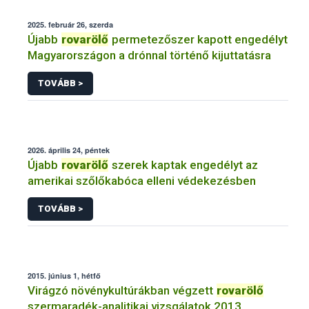
2025. február 26, szerda
Újabb
rovarölő
permetezőszer kapott engedélyt
Magyarországon a drónnal történő kijuttatásra
TOVÁBB >
2026. április 24, péntek
Újabb
rovarölő
szerek kaptak engedélyt az
amerikai szőlőkabóca elleni védekezésben
TOVÁBB >
2015. június 1, hétfő
Virágzó növénykultúrákban végzett
rovarölő
szermaradék-analitikai vizsgálatok 2013