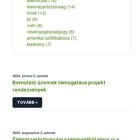
ellenőrzés
(14)
élelmiszerbiztonság
(14)
hírek
(13)
fd
(8)
méh
(8)
növényegészségügy
(8)
amerikai szőlőkabóca
(7)
kiadvány
(7)
2024. június 5, szerda
Bemutató üzemek támogatása projekt
rendezvények
TOVÁBB >
2024. augusztus 2, péntek
Élelmiszerbiztonsági szempontból nincs új a