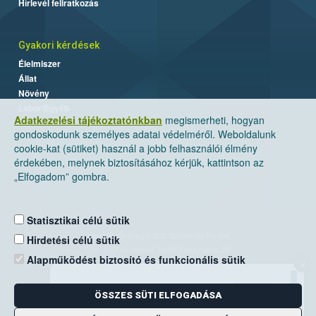
Hírlevél feliratkozás
Gyakori kérdések
Élelmiszer
Állat
Növény
Labor/Egyéb
Adatkezelési tájékoztatónkban
megismerheti, hogyan
gondoskodunk személyes adatai védelméről. Weboldalunk
cookie-kat (sütiket) használ a jobb felhasználói élmény
érdekében, melynek biztosításához kérjük, kattintson az
„Elfogadom” gombra.
Statisztikai célú sütik
Nemzeti Élelmiszerlánc-biztonsági Hivatal
Hirdetési célú sütik
Cím: 1024 Budapest, Keleti Károly utca. 24.
Alapműködést biztosító és funkcionális sütik
×
Levelezési cím: 1525 Budapest. Pf. 30.
ÖSSZES SÜTI ELFOGADÁSA
E-mail:
ugyfelszolgalat@nebih.gov.hu
Zöld szám: 06-80/263-244