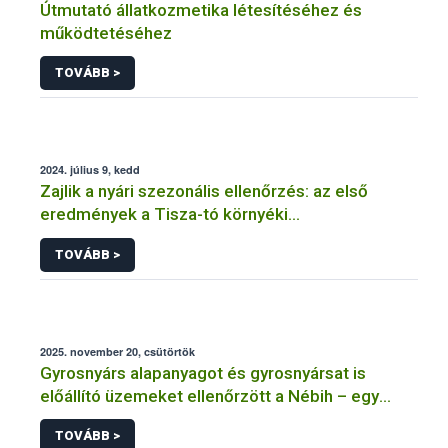
Útmutató állatkozmetika létesítéséhez és
működtetéséhez
TOVÁBB >
2024. július 9, kedd
Zajlik a nyári szezonális ellenőrzés: az első
eredmények a Tisza-tó környéki
vendéglátóhelyekről érkeztek
TOVÁBB >
2025. november 20, csütörtök
Gyrosnyárs alapanyagot és gyrosnyársat is
előállító üzemeket ellenőrzött a Nébih – egy
üzem működését azonnal felfüggesztették
TOVÁBB >