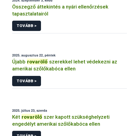
2024. szeptember 3, kedd
Összegző áttekintés a nyári ellenőrzések
tapasztalatairól
TOVÁBB >
2025. augusztus 22, péntek
Újabb
rovarölő
szerekkel lehet védekezni az
amerikai szőlőkabóca ellen
TOVÁBB >
2025. július 23, szerda
Két
rovarölő
szer kapott szükséghelyzeti
engedélyt amerikai szőlőkabóca ellen
TOVÁBB >