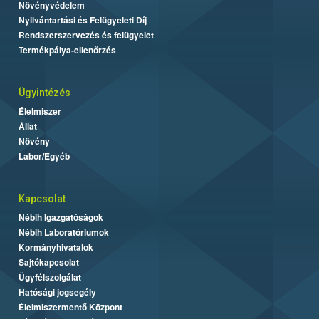
Növényvédelem
Nyilvántartási és Felügyeleti Díj
Rendszerszervezés és felügyelet
Termékpálya-ellenőrzés
Ügyintézés
Élelmiszer
Állat
Növény
Labor/Egyéb
Kapcsolat
Nébih Igazgatóságok
Nébih Laboratóriumok
Kormányhivatalok
Sajtókapcsolat
Ügyfélszolgálat
Hatósági jogsegély
Élelmiszermentő Központ