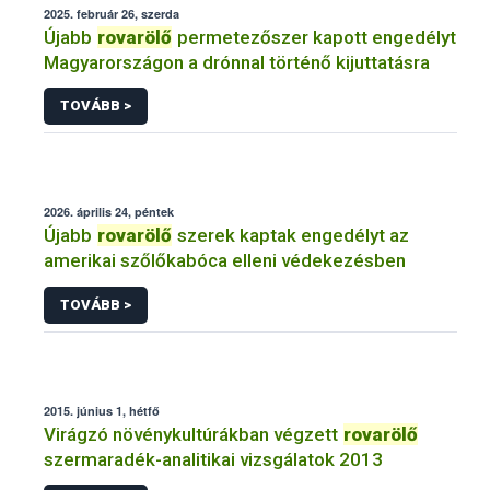
2025. február 26, szerda
Újabb
rovarölő
permetezőszer kapott engedélyt
Magyarországon a drónnal történő kijuttatásra
TOVÁBB >
2026. április 24, péntek
Újabb
rovarölő
szerek kaptak engedélyt az
amerikai szőlőkabóca elleni védekezésben
TOVÁBB >
2015. június 1, hétfő
Virágzó növénykultúrákban végzett
rovarölő
szermaradék-analitikai vizsgálatok 2013