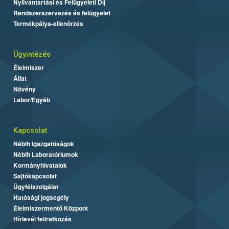
Nyilvántartási és Felügyeleti Díj
Rendszerszervezés és felügyelet
Termékpálya-ellenőrzés
Ügyintézés
Élelmiszer
Állat
Növény
Labor/Egyéb
Kapcsolat
Nébih Igazgatóságok
Nébih Laboratóriumok
Kormányhivatalok
Sajtókapcsolat
Ügyfélszolgálat
Hatósági jogsegély
Élelmiszermentő Központ
Hírlevél feliratkozás