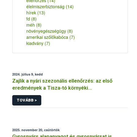
ellenőrzés
(14)
élelmiszerbiztonság
(14)
hírek
(13)
fd
(8)
méh
(8)
növényegészségügy
(8)
amerikai szőlőkabóca
(7)
kiadvány
(7)
2024. július 9, kedd
Zajlik a nyári szezonális ellenőrzés: az első
eredmények a Tisza-tó környéki
vendéglátóhelyekről érkeztek
TOVÁBB >
2025. november 20, csütörtök
Gyrosnyárs alapanyagot és gyrosnyársat is