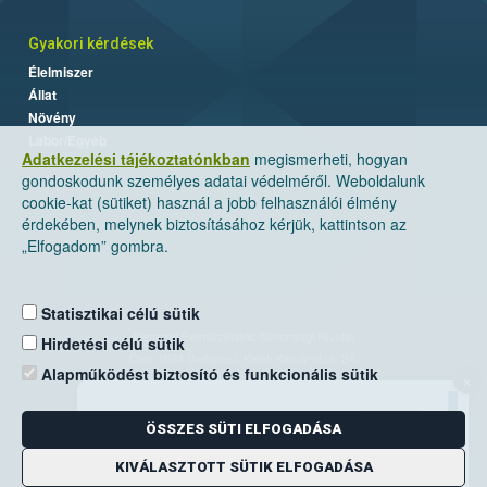
Gyakori kérdések
Élelmiszer
Állat
Növény
Labor/Egyéb
Adatkezelési tájékoztatónkban
megismerheti, hogyan
gondoskodunk személyes adatai védelméről. Weboldalunk
cookie-kat (sütiket) használ a jobb felhasználói élmény
érdekében, melynek biztosításához kérjük, kattintson az
„Elfogadom” gombra.
Statisztikai célú sütik
Nemzeti Élelmiszerlánc-biztonsági Hivatal
Hirdetési célú sütik
Cím: 1024 Budapest, Keleti Károly utca. 24.
Alapműködést biztosító és funkcionális sütik
×
Levelezési cím: 1525 Budapest. Pf. 30.
ÖSSZES SÜTI ELFOGADÁSA
E-mail:
ugyfelszolgalat@nebih.gov.hu
Zöld szám: 06-80/263-244
KIVÁLASZTOTT SÜTIK ELFOGADÁSA
Telefon: 06-1/ 336-9000