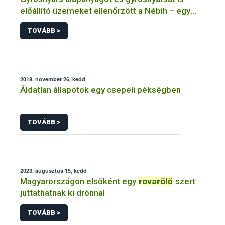
előállító üzemeket ellenőrzött a Nébih – egy
üzem működését azonnal felfüggesztették
TOVÁBB >
2019. november 26, kedd
Áldatlan állapotok egy csepeli pékségben
TOVÁBB >
2023. augusztus 15, kedd
Magyarországon elsőként egy
rovarölő
szert
juttathatnak ki drónnal
TOVÁBB >