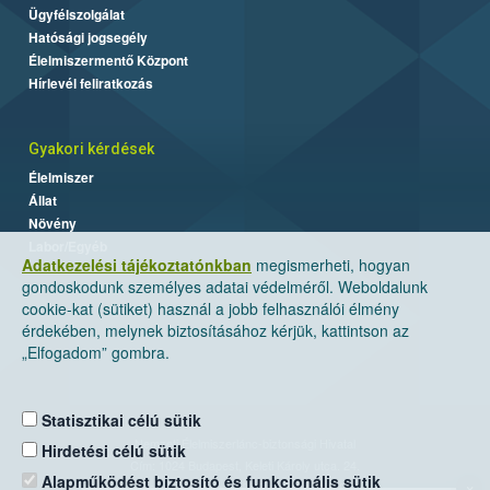
Ügyfélszolgálat
Hatósági jogsegély
Élelmiszermentő Központ
Hírlevél feliratkozás
Gyakori kérdések
Élelmiszer
Állat
Növény
Labor/Egyéb
Adatkezelési tájékoztatónkban
megismerheti, hogyan
gondoskodunk személyes adatai védelméről. Weboldalunk
cookie-kat (sütiket) használ a jobb felhasználói élmény
érdekében, melynek biztosításához kérjük, kattintson az
„Elfogadom” gombra.
Statisztikai célú sütik
Nemzeti Élelmiszerlánc-biztonsági Hivatal
Hirdetési célú sütik
Cím: 1024 Budapest, Keleti Károly utca. 24.
Alapműködést biztosító és funkcionális sütik
×
Levelezési cím: 1525 Budapest. Pf. 30.