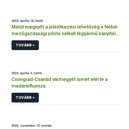
2023. április 18, kedd
Mától megnyílt a jelentkezési lehetőség a Nébih
mezőgazdasági pilóta nélküli légijármű irányítói
nyilvántartásába
TOVÁBB >
2023. április 3, hétfő
Csongrád-Csanád vármegyét ismét elérte a
madárinfluenza
TOVÁBB >
2024. november 13, szerda