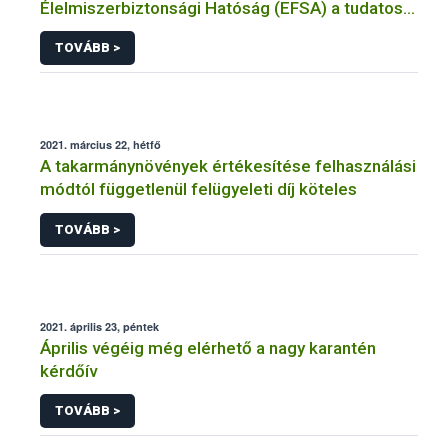
Élelmiszerbiztonsági Hatóság (EFSA) a tudatos
élelmiszer-választásról
TOVÁBB >
2021. március 22, hétfő
A takarmánynövények értékesítése felhasználási
módtól függetlenül felügyeleti díj köteles
TOVÁBB >
2021. április 23, péntek
Április végéig még elérhető a nagy karantén
kérdőív
TOVÁBB >