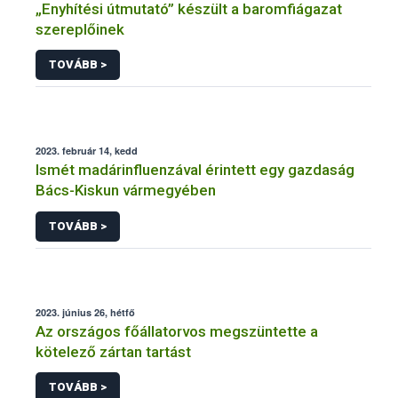
„Enyhítési útmutató” készült a baromfiágazat
szereplőinek
TOVÁBB >
2023. február 14, kedd
Ismét madárinfluenzával érintett egy gazdaság
Bács-Kiskun vármegyében
TOVÁBB >
2023. június 26, hétfő
Az országos főállatorvos megszüntette a
kötelező zártan tartást
TOVÁBB >