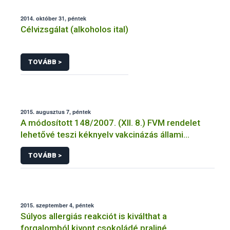
2014. október 31, péntek
Célvizsgálat (alkoholos ital)
TOVÁBB >
2015. augusztus 7, péntek
A módosított 148/2007. (XII. 8.) FVM rendelet
lehetővé teszi kéknyelv vakcinázás állami
támogatását
TOVÁBB >
2015. szeptember 4, péntek
Súlyos allergiás reakciót is kiválthat a
forgalomból kivont csokoládé praliné