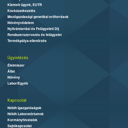
Kiemelt ügyek, EUTR
Kockázatkezelés
Mezőgazdasági genetikai erőforrások
Növényvédelem
Nyilvántartási és Felügyeleti Díj
Rendszerszervezés és felügyelet
Termékpálya-ellenőrzés
Ügyintézés
Élelmiszer
Állat
Növény
Labor/Egyéb
Kapcsolat
Nébih Igazgatóságok
Nébih Laboratóriumok
Kormányhivatalok
Sajtókapcsolat