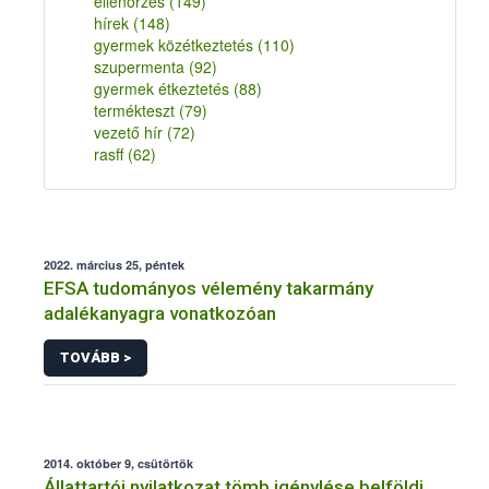
ellenőrzés
(149)
hírek
(148)
gyermek közétkeztetés
(110)
szupermenta
(92)
gyermek étkeztetés
(88)
termékteszt
(79)
vezető hír
(72)
rasff
(62)
2022. március 25, péntek
EFSA tudományos vélemény takarmány
adalékanyagra vonatkozóan
TOVÁBB >
2014. október 9, csütörtök
Állattartói nyilatkozat tömb igénylése belföldi