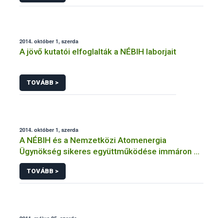
2014. október 1, szerda
A jövő kutatói elfoglalták a NÉBIH laborjait
TOVÁBB >
2014. október 1, szerda
A NÉBIH és a Nemzetközi Atomenergia
Ügynökség sikeres együttműködése immáron 8
éve tart
TOVÁBB >