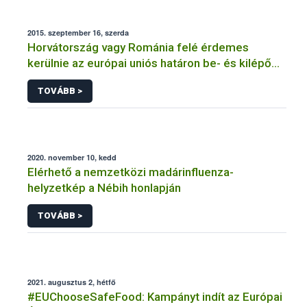
2015. szeptember 16, szerda
Horvátország vagy Románia felé érdemes
kerülnie az európai uniós határon be- és kilépő
szállítmányoknak
TOVÁBB >
2020. november 10, kedd
Elérhető a nemzetközi madárinfluenza-
helyzetkép a Nébih honlapján
TOVÁBB >
2021. augusztus 2, hétfő
#EUChooseSafeFood: Kampányt indít az Európai