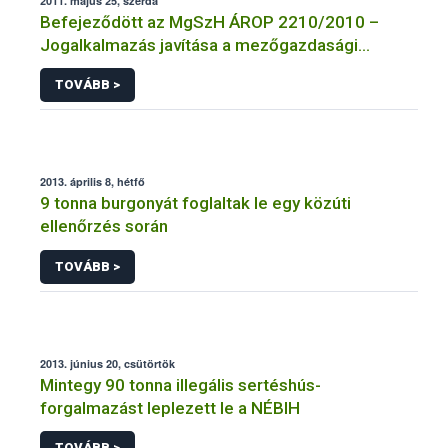
2011. május 25, szerda
Befejeződött az MgSzH ÁROP 2210/2010 –
Jogalkalmazás javítása a mezőgazdasági
szakigazgatásban című projekt
TOVÁBB >
megvalósulásának első üteme
2013. április 8, hétfő
9 tonna burgonyát foglaltak le egy közúti
ellenőrzés során
TOVÁBB >
2013. június 20, csütörtök
Mintegy 90 tonna illegális sertéshús-
forgalmazást leplezett le a NÉBIH
TOVÁBB >