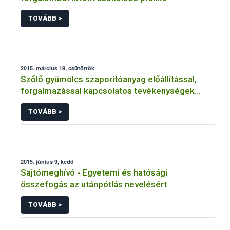
TOVÁBB >
2015. március 19, csütörtök
Szőlő gyümölcs szaporítóanyag előállítással,
forgalmazással kapcsolatos tevékenységek
engedélyezése, nyilvántartásba vétele
TOVÁBB >
2015. június 9, kedd
Sajtómeghívó - Egyetemi és hatósági
összefogás az utánpótlás nevelésért
TOVÁBB >