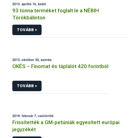
2013. április 16, kedd
93 tonna terméket foglalt le a NÉBIH
Törökbálinton
TOVÁBB >
2013. október 30, szerda
OKÉS – Finomat és táplálót 420 forintból
TOVÁBB >
2019. február 7, csütörtök
Frissítették a GM-petúniák egyesített európai
jegyzékét