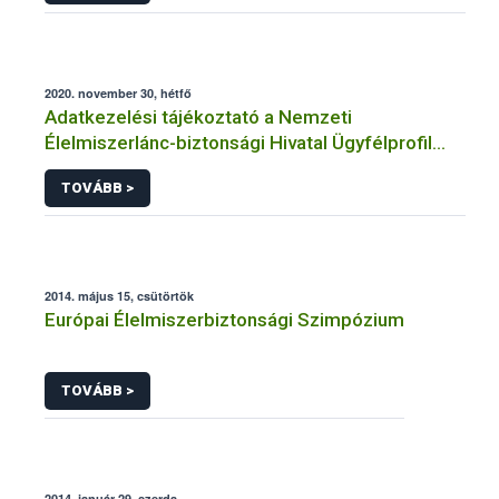
2020. november 30, hétfő
Adatkezelési tájékoztató a Nemzeti
Élelmiszerlánc-biztonsági Hivatal Ügyfélprofil
Rendszerben állatgyógyászati termékek
TOVÁBB >
témakörben közhatalmi eljárásaihoz kapcsolódó
adatkezeléséhez
2014. május 15, csütörtök
Európai Élelmiszerbiztonsági Szimpózium
TOVÁBB >
2014. január 29, szerda