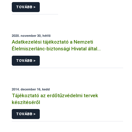
TOVÁBB >
2020. november 30, hétfő
Adatkezelési tájékoztató a Nemzeti
Élelmiszerlánc-biztonsági Hivatal által
üzemeltetett élelmiszerlánc-felügyeleti
TOVÁBB >
információs rendszerhez (FELIR) kapcsolódó
adatkezeléséhez
2014. december 16, kedd
Tájékoztató az erdőtűzvédelmi tervek
készítéséről
TOVÁBB >