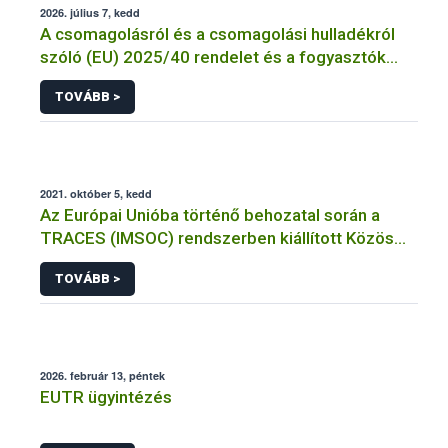
2026. július 7, kedd
A csomagolásról és a csomagolási hulladékról
szóló (EU) 2025/40 rendelet és a fogyasztók
élelmiszerekkel kapcsolatos tájékoztatásáról
TOVÁBB >
szóló 1169/2011/EU rendelet jelölési
kötelezettségeinek összehangolásáról szóló
AÉM – Nébih szakmai álláspont
2021. október 5, kedd
Az Európai Unióba történő behozatal során a
TRACES (IMSOC) rendszerben kiállított Közös
Egészségügyi Beléptetési Okmány: KEBO-D
TOVÁBB >
(angolul: CHEDD) használata
2026. február 13, péntek
EUTR ügyintézés