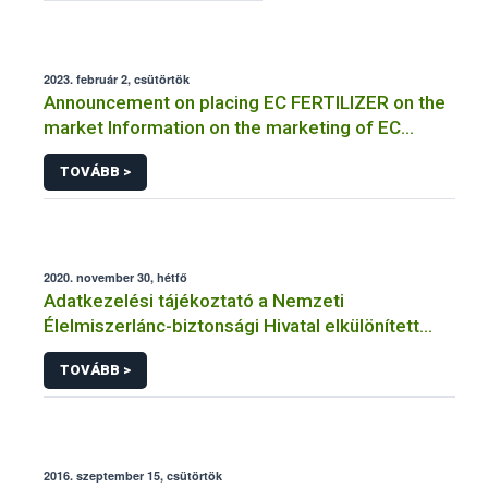
2023. február 2, csütörtök
Announcement on placing EC FERTILIZER on the
market Information on the marketing of EC
FERTILIZER and the application for a certificate
TOVÁBB >
2020. november 30, hétfő
Adatkezelési tájékoztató a Nemzeti
Élelmiszerlánc-biztonsági Hivatal elkülönített
visszaélés-bejelentési rendszerhez kapcsolódó
TOVÁBB >
adatkezeléséhez
2016. szeptember 15, csütörtök