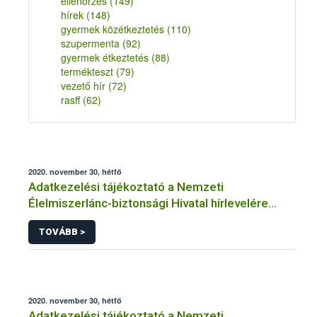
ellenőrzés
(149)
hírek
(148)
gyermek közétkeztetés
(110)
szupermenta
(92)
gyermek étkeztetés
(88)
termékteszt
(79)
vezető hír
(72)
rasff
(62)
2020. november 30, hétfő
Adatkezelési tájékoztató a Nemzeti
Élelmiszerlánc-biztonsági Hivatal hírlevelére
történő regisztrációhoz kapcsolódó
TOVÁBB >
adatkezelések vonatkozásában
2020. november 30, hétfő
Adatkezelési tájékoztató a Nemzeti