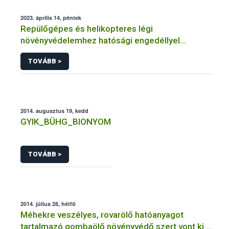
2023. április 14, péntek
Repülőgépes és helikopteres légi
növényvédelemhez hatósági engedéllyel
rendelkező szervezetek
TOVÁBB >
2014. augusztus 19, kedd
GYIK_BÜHG_BIONYOM
TOVÁBB >
2014. július 28, hétfő
Méhekre veszélyes, rovarölő hatóanyagot
tartalmazó gombaölő növényvédő szert vont ki a