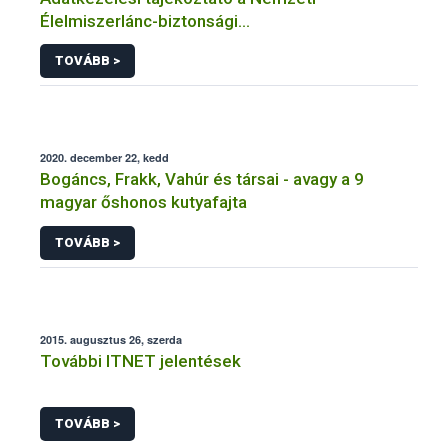
Élelmiszerlánc-biztonsági
Hivatal tevékenységéhez kötődő érintetti jogok
TOVÁBB >
gyakorlásával összefüggő adatkezeléseihez
2020. december 22, kedd
Bogáncs, Frakk, Vahúr és társai - avagy a 9
magyar őshonos kutyafajta
TOVÁBB >
2015. augusztus 26, szerda
További ITNET jelentések
TOVÁBB >