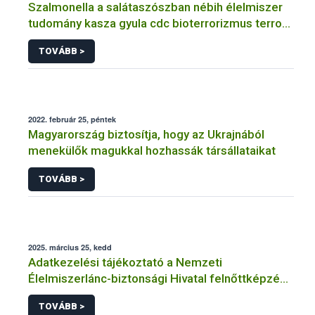
Szalmonella a salátaszószban nébih élelmiszer
tudomány kasza gyula cdc bioterrorizmus terror
lépfene
TOVÁBB >
2022. február 25, péntek
Magyarország biztosítja, hogy az Ukrajnából
menekülők magukkal hozhassák társállataikat
TOVÁBB >
2025. március 25, kedd
Adatkezelési tájékoztató a Nemzeti
Élelmiszerlánc-biztonsági Hivatal felnőttképzési
tevékenységéhez kapcsolódó adatkezeléséhez
TOVÁBB >