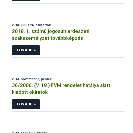
2018. július 26, csütörtök
2018. 1. számú jogosult erdészeti
szakszemélyzet továbbképzés
TOVÁBB >
2014. november 7, péntek
36/2006. (V. 18.) FVM rendelet hatálya alatt
kiadott okiratok
TOVÁBB >
2013. április 17, szerda