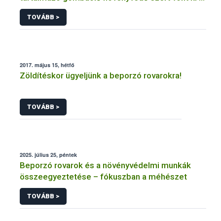
forgalomból a NÉBIH
TOVÁBB >
2017. május 15, hétfő
Zöldítéskor ügyeljünk a beporzó rovarokra!
TOVÁBB >
2025. július 25, péntek
Beporzó rovarok és a növényvédelmi munkák
összeegyeztetése – fókuszban a méhészet
TOVÁBB >