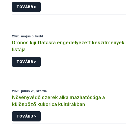
engedélyezésére, továbbá a meglévő engedély
TOVÁBB >
meghosszabbítására vagy módosítására irányuló
eljárásba
2026. május 5, kedd
Drónos kijuttatásra engedélyezett készítmények
listája
TOVÁBB >
2025. július 23, szerda
Növényvédő szerek alkalmazhatósága a
különböző kukorica kultúrákban
TOVÁBB >