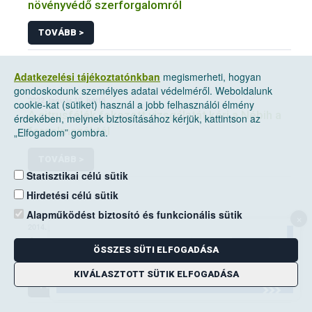
növényvédő szerforgalomról
TOVÁBB >
Adatkezelési tájékoztatónkban
megismerheti, hogyan
gondoskodunk személyes adatai védelméről. Weboldalunk
2022. január 10, hétfő
cookie-kat (sütiket) használ a jobb felhasználói élmény
A citrusfélék fokozott vizsgálatát kéri a Nébih a
érdekében, melynek biztosításához kérjük, kattintson az
forgalmazóktól
„Elfogadom” gombra.
TOVÁBB >
Statisztikai célú sütik
Hirdetési célú sütik
Alapműködést biztosító és funkcionális sütik
×
2014. június 14, szombat
A mezei pocok elleni védekezési kötelezettség
ÖSSZES SÜTI ELFOGADÁSA
a földhasználók kiemelt feladata
KIVÁLASZTOTT SÜTIK ELFOGADÁSA
TOVÁBB >