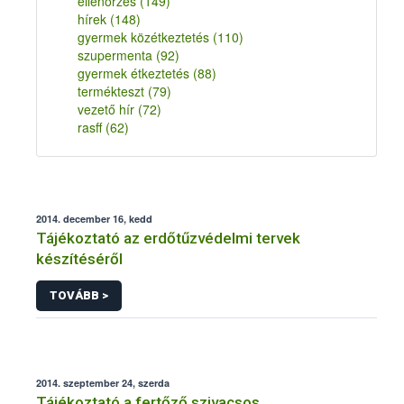
ellenőrzés
(149)
hírek
(148)
gyermek közétkeztetés
(110)
szupermenta
(92)
gyermek étkeztetés
(88)
termékteszt
(79)
vezető hír
(72)
rasff
(62)
2014. december 16, kedd
Tájékoztató az erdőtűzvédelmi tervek
készítéséről
TOVÁBB >
2014. szeptember 24, szerda
Tájékoztató a fertőző szivacsos