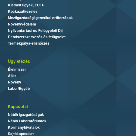
Kiemelt ügyek, EUTR
Kockázatkezelés
Mezőgazdasági genetikai erőforrások
Növényvédelem
Nyilvántartási és Felügyeleti Díj
Rendszerszervezés és felügyelet
Termékpálya-ellenőrzés
Ügyintézés
Élelmiszer
Állat
Növény
Labor/Egyéb
Kapcsolat
Nébih Igazgatóságok
Nébih Laboratóriumok
Kormányhivatalok
Sajtókapcsolat