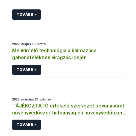
TOVÁBB >
2022. május 16, hétfő
Méhkímélő technológia alkalmazása
gabonafélékben virágzás idején
TOVÁBB >
2023. március 24, péntek
TÁJÉKOZTATÓ értékelő szervezet bevonásáról
növényvédőszer-hatóanyag és növényvédőszer
engedélyezésére, továbbá a meglévő engedély
TOVÁBB >
meghosszabbítására vagy módosítására irányuló
eljárásba