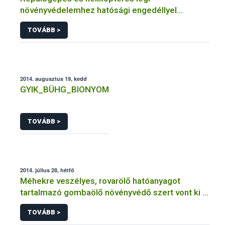
növényvédelemhez hatósági engedéllyel
rendelkező szervezetek
TOVÁBB >
2014. augusztus 19, kedd
GYIK_BÜHG_BIONYOM
TOVÁBB >
2014. július 28, hétfő
Méhekre veszélyes, rovarölő hatóanyagot
tartalmazó gombaölő növényvédő szert vont ki a
forgalomból a NÉBIH
TOVÁBB >