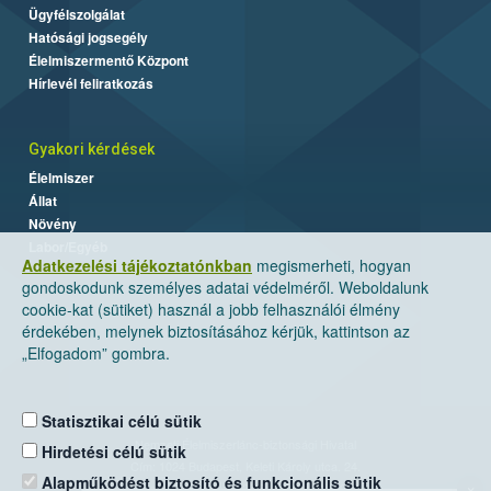
Ügyfélszolgálat
Hatósági jogsegély
Élelmiszermentő Központ
Hírlevél feliratkozás
Gyakori kérdések
Élelmiszer
Állat
Növény
Labor/Egyéb
Adatkezelési tájékoztatónkban
megismerheti, hogyan
gondoskodunk személyes adatai védelméről. Weboldalunk
cookie-kat (sütiket) használ a jobb felhasználói élmény
érdekében, melynek biztosításához kérjük, kattintson az
„Elfogadom” gombra.
Statisztikai célú sütik
Nemzeti Élelmiszerlánc-biztonsági Hivatal
Hirdetési célú sütik
Cím: 1024 Budapest, Keleti Károly utca. 24.
Alapműködést biztosító és funkcionális sütik
×
Levelezési cím: 1525 Budapest. Pf. 30.