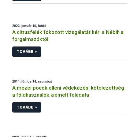
2022. január 10, hétfő
A citrusfélék fokozott vizsgálatát kéri a Nébih a
forgalmazóktól
TOVÁBB >
2014. június 14, szombat
A mezei pocok elleni védekezési kötelezettség
a földhasználók kiemelt feladata
TOVÁBB >
2024. június 5, szerda