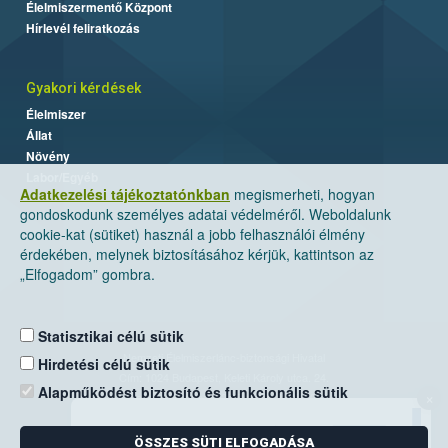
Élelmiszermentő Központ
Hírlevél feliratkozás
Gyakori kérdések
Élelmiszer
Állat
Növény
Labor/Egyéb
Adatkezelési tájékoztatónkban
megismerheti, hogyan
gondoskodunk személyes adatai védelméről. Weboldalunk
cookie-kat (sütiket) használ a jobb felhasználói élmény
érdekében, melynek biztosításához kérjük, kattintson az
„Elfogadom” gombra.
Statisztikai célú sütik
Nemzeti Élelmiszerlánc-biztonsági Hivatal
Hirdetési célú sütik
Cím: 1024 Budapest, Keleti Károly utca. 24.
Alapműködést biztosító és funkcionális sütik
×
Levelezési cím: 1525 Budapest. Pf. 30.
ÖSSZES SÜTI ELFOGADÁSA