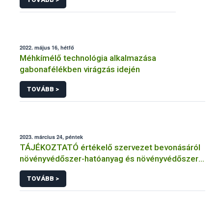
2022. május 16, hétfő
Méhkímélő technológia alkalmazása
gabonafélékben virágzás idején
TOVÁBB >
2023. március 24, péntek
TÁJÉKOZTATÓ értékelő szervezet bevonásáról
növényvédőszer-hatóanyag és növényvédőszer
engedélyezésére, továbbá a meglévő engedély
TOVÁBB >
meghosszabbítására vagy módosítására irányuló
eljárásba