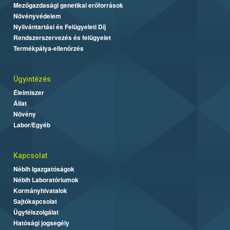
Mezőgazdasági genetikai erőforrások
Növényvédelem
Nyilvántartási és Felügyeleti Díj
Rendszerszervezés és felügyelet
Termékpálya-ellenőrzés
Ügyintézés
Élelmiszer
Állat
Növény
Labor/Egyéb
Kapcsolat
Nébih Igazgatóságok
Nébih Laboratóriumok
Kormányhivatalok
Sajtókapcsolat
Ügyfélszolgálat
Hatósági jogsegély