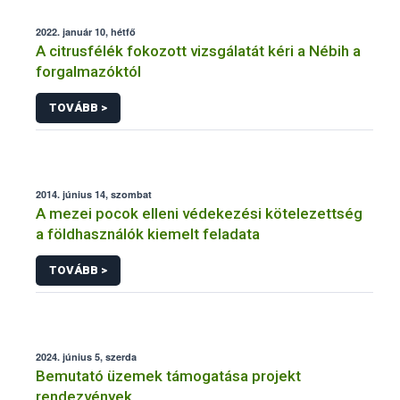
2022. január 10, hétfő
A citrusfélék fokozott vizsgálatát kéri a Nébih a
forgalmazóktól
TOVÁBB >
2014. június 14, szombat
A mezei pocok elleni védekezési kötelezettség
a földhasználók kiemelt feladata
TOVÁBB >
2024. június 5, szerda
Bemutató üzemek támogatása projekt
rendezvények