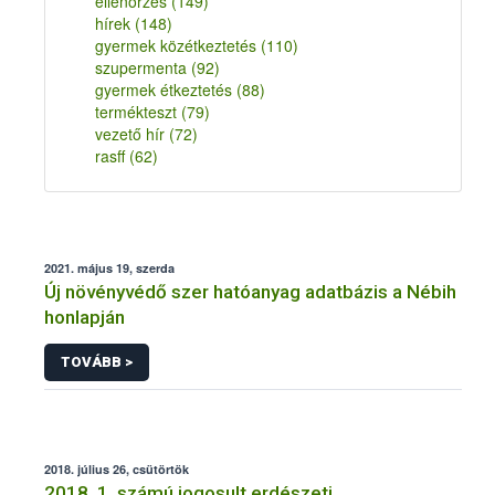
ellenőrzés
(149)
hírek
(148)
gyermek közétkeztetés
(110)
szupermenta
(92)
gyermek étkeztetés
(88)
termékteszt
(79)
vezető hír
(72)
rasff
(62)
2021. május 19, szerda
Új növényvédő szer hatóanyag adatbázis a Nébih
honlapján
TOVÁBB >
2018. július 26, csütörtök
2018. 1. számú jogosult erdészeti