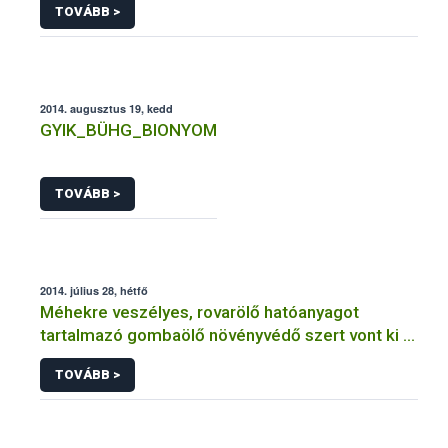
TOVÁBB >
2014. augusztus 19, kedd
GYIK_BÜHG_BIONYOM
TOVÁBB >
2014. július 28, hétfő
Méhekre veszélyes, rovarölő hatóanyagot
tartalmazó gombaölő növényvédő szert vont ki a
forgalomból a NÉBIH
TOVÁBB >