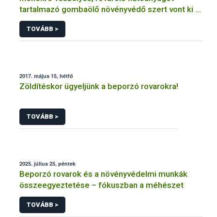
tartalmazó gombaölő növényvédő szert vont ki a
forgalomból a NÉBIH
TOVÁBB >
2017. május 15, hétfő
Zöldítéskor ügyeljünk a beporzó rovarokra!
TOVÁBB >
2025. július 25, péntek
Beporzó rovarok és a növényvédelmi munkák
összeegyeztetése – fókuszban a méhészet
TOVÁBB >