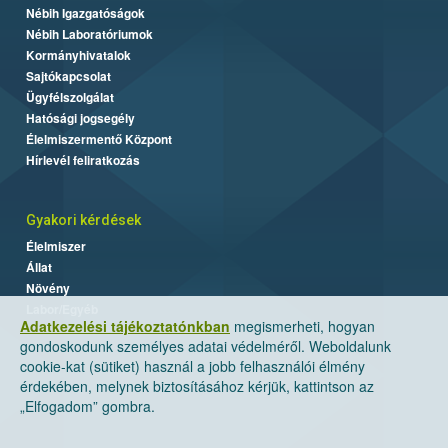
Nébih Igazgatóságok
Nébih Laboratóriumok
Kormányhivatalok
Sajtókapcsolat
Ügyfélszolgálat
Hatósági jogsegély
Élelmiszermentő Központ
Hírlevél feliratkozás
Gyakori kérdések
Élelmiszer
Állat
Növény
Labor/Egyéb
Adatkezelési tájékoztatónkban
megismerheti, hogyan
gondoskodunk személyes adatai védelméről. Weboldalunk
cookie-kat (sütiket) használ a jobb felhasználói élmény
érdekében, melynek biztosításához kérjük, kattintson az
„Elfogadom” gombra.