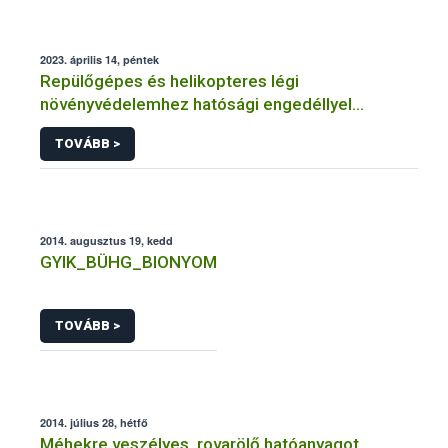
2023. április 14, péntek
Repülőgépes és helikopteres légi
növényvédelemhez hatósági engedéllyel
rendelkező szervezetek
TOVÁBB >
2014. augusztus 19, kedd
GYIK_BÜHG_BIONYOM
TOVÁBB >
2014. július 28, hétfő
Méhekre veszélyes, rovarölő hatóanyagot