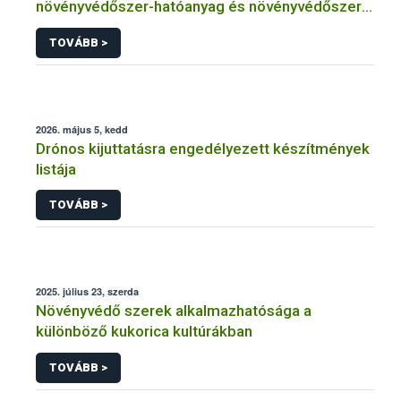
növényvédőszer-hatóanyag és növényvédőszer
engedélyezésére, továbbá a meglévő engedély
TOVÁBB >
meghosszabbítására vagy módosítására irányuló
eljárásba
2026. május 5, kedd
Drónos kijuttatásra engedélyezett készítmények
listája
TOVÁBB >
2025. július 23, szerda
Növényvédő szerek alkalmazhatósága a
különböző kukorica kultúrákban
TOVÁBB >