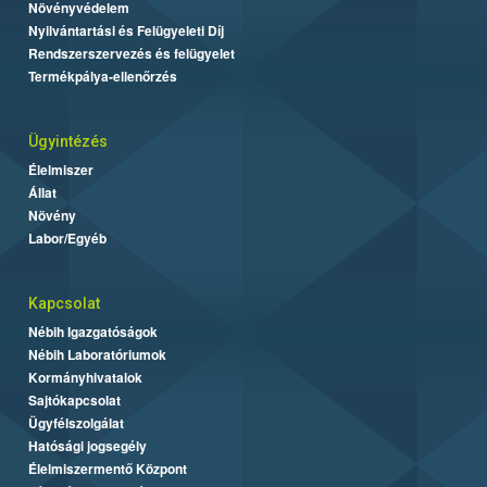
Növényvédelem
Nyilvántartási és Felügyeleti Díj
Rendszerszervezés és felügyelet
Termékpálya-ellenőrzés
Ügyintézés
Élelmiszer
Állat
Növény
Labor/Egyéb
Kapcsolat
Nébih Igazgatóságok
Nébih Laboratóriumok
Kormányhivatalok
Sajtókapcsolat
Ügyfélszolgálat
Hatósági jogsegély
Élelmiszermentő Központ