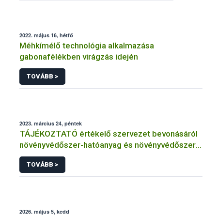
2022. május 16, hétfő
Méhkímélő technológia alkalmazása
gabonafélékben virágzás idején
TOVÁBB >
2023. március 24, péntek
TÁJÉKOZTATÓ értékelő szervezet bevonásáról
növényvédőszer-hatóanyag és növényvédőszer
engedélyezésére, továbbá a meglévő engedély
TOVÁBB >
meghosszabbítására vagy módosítására irányuló
eljárásba
2026. május 5, kedd