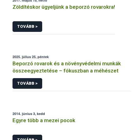
2017. május 15, hétfő
Zöldítéskor ügyeljünk a beporzó rovarokra!
TOVÁBB >
2025. július 25, péntek
Beporzó rovarok és a növényvédelmi munkák
összeegyeztetése – fókuszban a méhészet
TOVÁBB >
2014. június 3, kedd
Egyre több a mezei pocok
TOVÁBB >