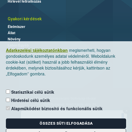
Hírlevél feliratkozás
Gyakori kérdések
Élelmiszer
Állat
Növény
Labor/Egyéb
Adatkezelési tájékoztatónkban
megismerheti, hogyan
gondoskodunk személyes adatai védelméről. Weboldalunk
cookie-kat (sütiket) használ a jobb felhasználói élmény
érdekében, melynek biztosításához kérjük, kattintson az
„Elfogadom” gombra.
Statisztikai célú sütik
Nemzeti Élelmiszerlánc-biztonsági Hivatal
Hirdetési célú sütik
Cím: 1024 Budapest, Keleti Károly utca. 24.
Alapműködést biztosító és funkcionális sütik
×
Levelezési cím: 1525 Budapest. Pf. 30.
ÖSSZES SÜTI ELFOGADÁSA
E-mail:
ugyfelszolgalat@nebih.gov.hu
Zöld szám: 06-80/263-244