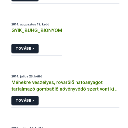
2014. augusztus 19, kedd
GYIK_BÜHG_BIONYOM
TOVÁBB >
2014. július 28, hétfő
Méhekre veszélyes, rovarölő hatóanyagot
tartalmazó gombaölő növényvédő szert vont ki a
forgalomból a NÉBIH
TOVÁBB >