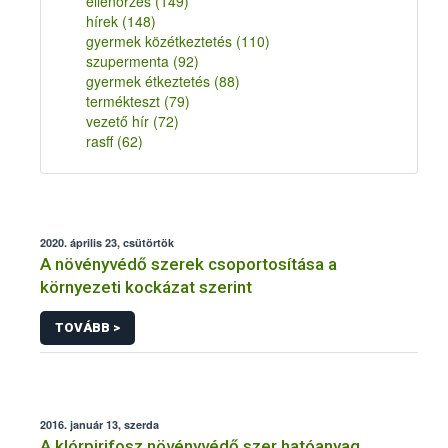
ellenőrzés
(149)
hírek
(148)
gyermek közétkeztetés
(110)
szupermenta
(92)
gyermek étkeztetés
(88)
termékteszt
(79)
vezető hír
(72)
rasff
(62)
2020. április 23, csütörtök
A növényvédő szerek csoportosítása a
környezeti kockázat szerint
TOVÁBB >
2016. január 13, szerda
A klórpirifosz növényvédő szer hatóanyag