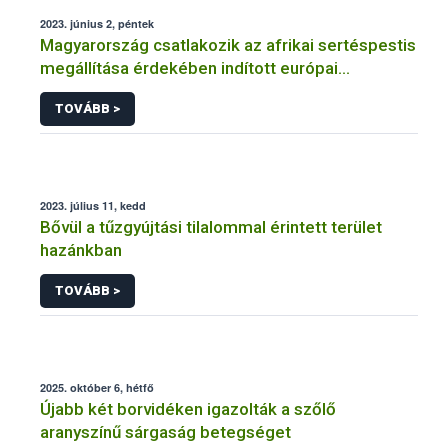
2023. június 2, péntek
Magyarország csatlakozik az afrikai sertéspestis
megállítása érdekében indított európai
kampányhoz (#StopASF)
TOVÁBB >
2023. július 11, kedd
Bővül a tűzgyújtási tilalommal érintett terület
hazánkban
TOVÁBB >
2025. október 6, hétfő
Újabb két borvidéken igazolták a szőlő
aranyszínű sárgaság betegséget