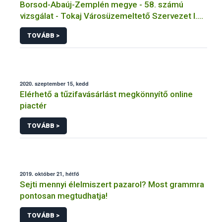
Borsod-Abaúj-Zemplén megye - 58. számú
vizsgálat - Tokaj Városüzemeltető Szervezet I.
sz. üzemi konyha-Tokaj
TOVÁBB >
2020. szeptember 15, kedd
Elérhető a tűzifavásárlást megkönnyítő online
piactér
TOVÁBB >
2019. október 21, hétfő
Sejti mennyi élelmiszert pazarol? Most grammra
pontosan megtudhatja!
TOVÁBB >