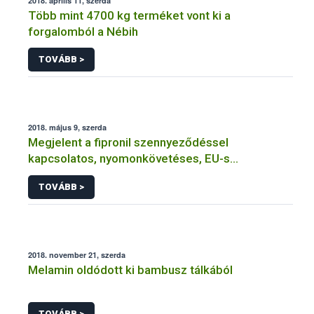
2018. április 11, szerda
Több mint 4700 kg terméket vont ki a
forgalomból a Nébih
TOVÁBB >
2018. május 9, szerda
Megjelent a fipronil szennyeződéssel
kapcsolatos, nyomonkövetéses, EU-s
monitoring-vizsgálat eredménye
TOVÁBB >
2018. november 21, szerda
Melamin oldódott ki bambusz tálkából
TOVÁBB >