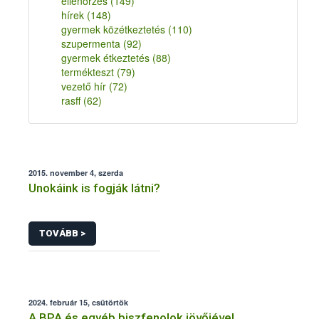
ellenőrzés
(149)
hírek
(148)
gyermek közétkeztetés
(110)
szupermenta
(92)
gyermek étkeztetés
(88)
termékteszt
(79)
vezető hír
(72)
rasff
(62)
2015. november 4, szerda
Unokáink is fogják látni?
TOVÁBB >
2024. február 15, csütörtök
A BPA és egyéb biszfenolok jövőjével