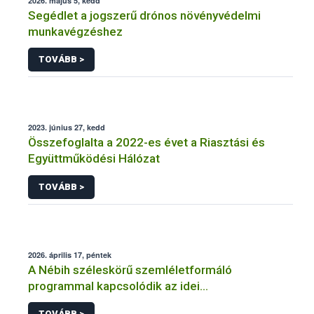
2026. május 5, kedd
Segédlet a jogszerű drónos növényvédelmi
munkavégzéshez
TOVÁBB >
2023. június 27, kedd
Összefoglalta a 2022-es évet a Riasztási és
Együttműködési Hálózat
TOVÁBB >
2026. április 17, péntek
A Nébih széleskörű szemléletformáló
programmal kapcsolódik az idei
Fenntarthatósági Témahéthez
TOVÁBB >