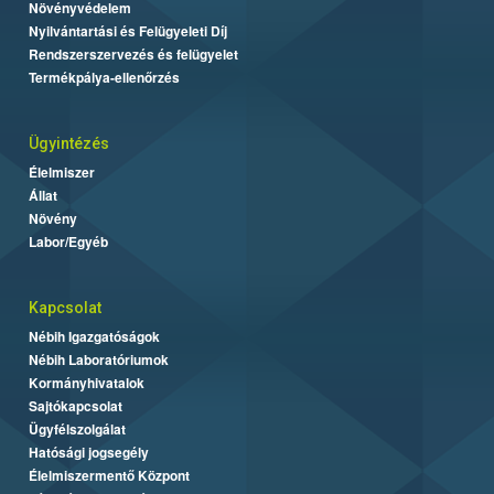
Növényvédelem
Nyilvántartási és Felügyeleti Díj
Rendszerszervezés és felügyelet
Termékpálya-ellenőrzés
Ügyintézés
Élelmiszer
Állat
Növény
Labor/Egyéb
Kapcsolat
Nébih Igazgatóságok
Nébih Laboratóriumok
Kormányhivatalok
Sajtókapcsolat
Ügyfélszolgálat
Hatósági jogsegély
Élelmiszermentő Központ