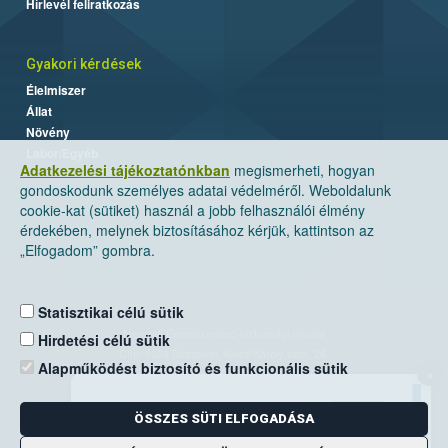
Hírlevél feliratkozás
Gyakori kérdések
Élelmiszer
Állat
Növény
Labor/Egyéb
Adatkezelési tájékoztatónkban
megismerheti, hogyan
gondoskodunk személyes adatai védelméről. Weboldalunk
cookie-kat (sütiket) használ a jobb felhasználói élmény
érdekében, melynek biztosításához kérjük, kattintson az
„Elfogadom” gombra.
Statisztikai célú sütik
Nemzeti Élelmiszerlánc-biztonsági Hivatal
Hirdetési célú sütik
Cím: 1024 Budapest, Keleti Károly utca. 24.
Alapműködést biztosító és funkcionális sütik
×
Levelezési cím: 1525 Budapest. Pf. 30.
ÖSSZES SÜTI ELFOGADÁSA
E-mail:
ugyfelszolgalat@nebih.gov.hu
Zöld szám: 06-80/263-244