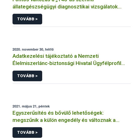
állategészségügyi diagnosztikai vizsgálatok
adminisztrációjában
TOVÁBB >
2020. november 30, hétfő
Adatkezelési tájékoztató a Nemzeti
Élelmiszerlánc-biztonsági Hivatal Ügyfélprofil
Rendszerben tenyészet és tartási hely
TOVÁBB >
témakörben intézhető közhatalmi eljárásaihoz
kapcsolódó adatkezeléséhez
2021. május 21, péntek
Egyszerűsítés és bővülő lehetőségek:
megszűnik a külön engedély és változnak a
kistermelői szabályok
TOVÁBB >