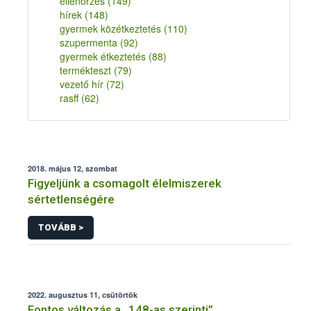
ellenőrzés
(149)
hírek
(148)
gyermek közétkeztetés
(110)
szupermenta
(92)
gyermek étkeztetés
(88)
termékteszt
(79)
vezető hír
(72)
rasff
(62)
2018. május 12, szombat
Figyeljünk a csomagolt élelmiszerek
sértetlenségére
TOVÁBB >
2022. augusztus 11, csütörtök
Fontos változás a „148-as szerinti”