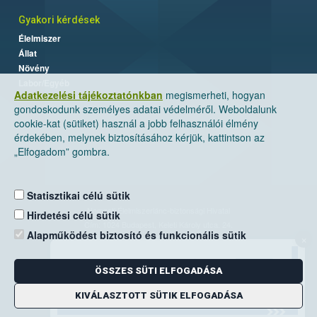
Gyakori kérdések
Élelmiszer
Állat
Növény
Labor/Egyéb
Adatkezelési tájékoztatónkban
megismerheti, hogyan
gondoskodunk személyes adatai védelméről. Weboldalunk
cookie-kat (sütiket) használ a jobb felhasználói élmény
érdekében, melynek biztosításához kérjük, kattintson az
„Elfogadom” gombra.
Statisztikai célú sütik
Nemzeti Élelmiszerlánc-biztonsági Hivatal
Hirdetési célú sütik
Cím: 1024 Budapest, Keleti Károly utca. 24.
Alapműködést biztosító és funkcionális sütik
×
Levelezési cím: 1525 Budapest. Pf. 30.
ÖSSZES SÜTI ELFOGADÁSA
E-mail:
ugyfelszolgalat@nebih.gov.hu
Zöld szám: 06-80/263-244
KIVÁLASZTOTT SÜTIK ELFOGADÁSA
Telefon: 06-1/ 336-9000