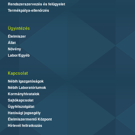
Rendszerszervezés és felügyelet
Termékpálya-ellenőrzés
Ügyintézés
Élelmiszer
Állat
Növény
Labor/Egyéb
Kapcsolat
Nébih Igazgatóságok
Nébih Laboratóriumok
Kormányhivatalok
Sajtókapcsolat
Ügyfélszolgálat
Hatósági jogsegély
Élelmiszermentő Központ
Hírlevél feliratkozás