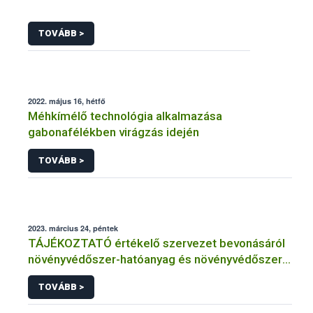
TOVÁBB >
2022. május 16, hétfő
Méhkímélő technológia alkalmazása
gabonafélékben virágzás idején
TOVÁBB >
2023. március 24, péntek
TÁJÉKOZTATÓ értékelő szervezet bevonásáról
növényvédőszer-hatóanyag és növényvédőszer
engedélyezésére, továbbá a meglévő engedély
TOVÁBB >
meghosszabbítására vagy módosítására irányuló
eljárásba