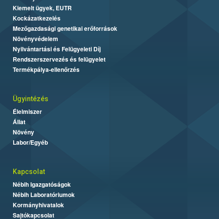
Kiemelt ügyek, EUTR
Kockázatkezelés
Mezőgazdasági genetikai erőforrások
Növényvédelem
Nyilvántartási és Felügyeleti Díj
Rendszerszervezés és felügyelet
Termékpálya-ellenőrzés
Ügyintézés
Élelmiszer
Állat
Növény
Labor/Egyéb
Kapcsolat
Nébih Igazgatóságok
Nébih Laboratóriumok
Kormányhivatalok
Sajtókapcsolat