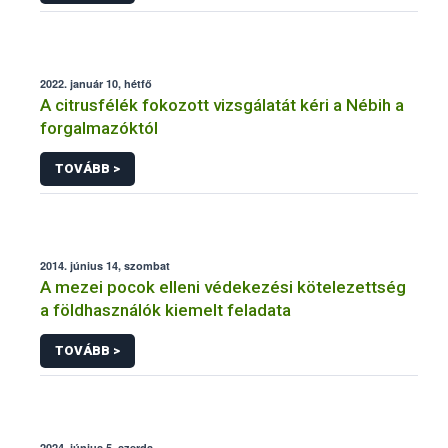
2022. január 10, hétfő
A citrusfélék fokozott vizsgálatát kéri a Nébih a
forgalmazóktól
TOVÁBB >
2014. június 14, szombat
A mezei pocok elleni védekezési kötelezettség
a földhasználók kiemelt feladata
TOVÁBB >
2024. június 5, szerda