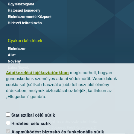
Ügyfélszolgálat
Hatósági jogsegély
Élelmiszermentő Központ
Hírlevél feliratkozás
Gyakori kérdések
Élelmiszer
Állat
Növény
Labor/Egyéb
Adatkezelési tájékoztatónkban
megismerheti, hogyan
gondoskodunk személyes adatai védelméről. Weboldalunk
cookie-kat (sütiket) használ a jobb felhasználói élmény
érdekében, melynek biztosításához kérjük, kattintson az
„Elfogadom” gombra.
Statisztikai célú sütik
Nemzeti Élelmiszerlánc-biztonsági Hivatal
Hirdetési célú sütik
Cím: 1024 Budapest, Keleti Károly utca. 24.
Alapműködést biztosító és funkcionális sütik
×
Levelezési cím: 1525 Budapest. Pf. 30.