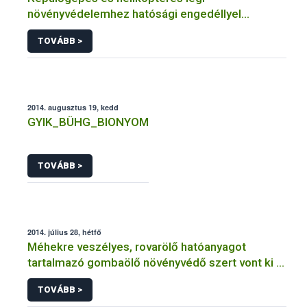
növényvédelemhez hatósági engedéllyel
rendelkező szervezetek
TOVÁBB >
2014. augusztus 19, kedd
GYIK_BÜHG_BIONYOM
TOVÁBB >
2014. július 28, hétfő
Méhekre veszélyes, rovarölő hatóanyagot
tartalmazó gombaölő növényvédő szert vont ki a
forgalomból a NÉBIH
TOVÁBB >