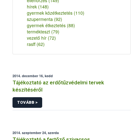
ellenőrzés
(149)
hírek
(148)
gyermek közétkeztetés
(110)
szupermenta
(92)
gyermek étkeztetés
(88)
termékteszt
(79)
vezető hír
(72)
rasff
(62)
2014. december 16, kedd
Tájékoztató az erdőtűzvédelmi tervek
készítéséről
TOVÁBB >
2014. szeptember 24, szerda
Tájékoztató a fertőző szivacsos