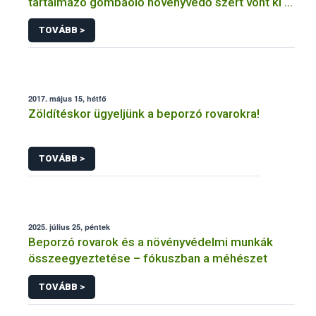
tartalmazó gombaölő növényvédő szert vont ki a
forgalomból a NÉBIH
TOVÁBB >
2017. május 15, hétfő
Zöldítéskor ügyeljünk a beporzó rovarokra!
TOVÁBB >
2025. július 25, péntek
Beporzó rovarok és a növényvédelmi munkák
összeegyeztetése – fókuszban a méhészet
TOVÁBB >