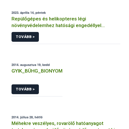
2023. április 14, péntek
Repülőgépes és helikopteres légi
növényvédelemhez hatósági engedéllyel
rendelkező szervezetek
TOVÁBB >
2014. augusztus 19, kedd
GYIK_BÜHG_BIONYOM
TOVÁBB >
2014. július 28, hétfő
Méhekre veszélyes, rovarölő hatóanyagot