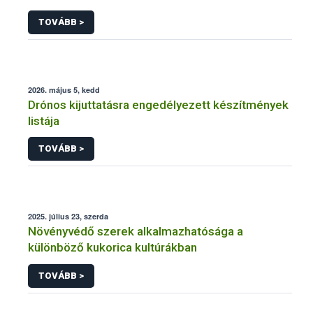
engedélyezésére, továbbá a meglévő engedély
TOVÁBB >
meghosszabbítására vagy módosítására irányuló
eljárásba
2026. május 5, kedd
Drónos kijuttatásra engedélyezett készítmények
listája
TOVÁBB >
2025. július 23, szerda
Növényvédő szerek alkalmazhatósága a
különböző kukorica kultúrákban
TOVÁBB >