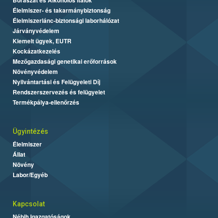
Élelmiszer- és takarmánybiztonság
Élelmiszerlánc-biztonsági laborhálózat
Járványvédelem
Kiemelt ügyek, EUTR
Kockázatkezelés
Mezőgazdasági genetikai erőforrások
Növényvédelem
Nyilvántartási és Felügyeleti Díj
Rendszerszervezés és felügyelet
Termékpálya-ellenőrzés
Ügyintézés
Élelmiszer
Állat
Növény
Labor/Egyéb
Kapcsolat
Nébih Igazgatóságok