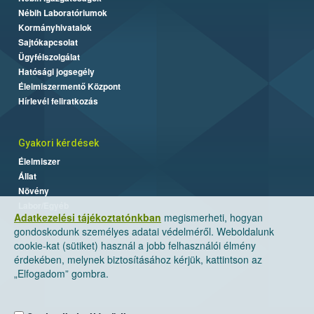
Nébih Laboratóriumok
Kormányhivatalok
Sajtókapcsolat
Ügyfélszolgálat
Hatósági jogsegély
Élelmiszermentő Központ
Hírlevél feliratkozás
Gyakori kérdések
Élelmiszer
Állat
Növény
Labor/Egyéb
Adatkezelési tájékoztatónkban
megismerheti, hogyan
gondoskodunk személyes adatai védelméről. Weboldalunk
cookie-kat (sütiket) használ a jobb felhasználói élmény
érdekében, melynek biztosításához kérjük, kattintson az
„Elfogadom” gombra.