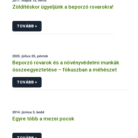
2017. május 15, hétfő
Zöldítéskor ügyeljünk a beporzó rovarokra!
TOVÁBB >
2025. július 25, péntek
Beporzó rovarok és a növényvédelmi munkák
összeegyeztetése – fókuszban a méhészet
TOVÁBB >
2014. június 3, kedd
Egyre több a mezei pocok
TOVÁBB >