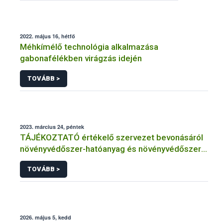
2022. május 16, hétfő
Méhkímélő technológia alkalmazása
gabonafélékben virágzás idején
TOVÁBB >
2023. március 24, péntek
TÁJÉKOZTATÓ értékelő szervezet bevonásáról
növényvédőszer-hatóanyag és növényvédőszer
engedélyezésére, továbbá a meglévő engedély
TOVÁBB >
meghosszabbítására vagy módosítására irányuló
eljárásba
2026. május 5, kedd