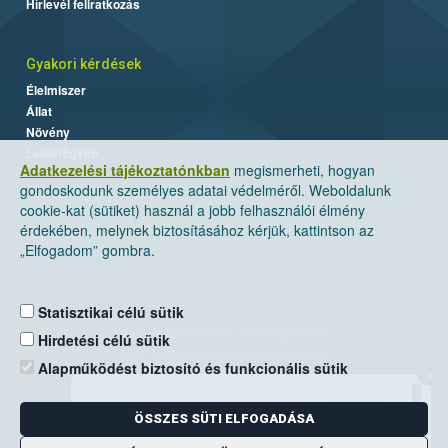
Hírlevél feliratkozás
Gyakori kérdések
Élelmiszer
Állat
Növény
Labor/Egyéb
Adatkezelési tájékoztatónkban
megismerheti, hogyan
gondoskodunk személyes adatai védelméről. Weboldalunk
cookie-kat (sütiket) használ a jobb felhasználói élmény
érdekében, melynek biztosításához kérjük, kattintson az
„Elfogadom” gombra.
Statisztikai célú sütik
Nemzeti Élelmiszerlánc-biztonsági Hivatal
Hirdetési célú sütik
Cím: 1024 Budapest, Keleti Károly utca. 24.
Alapműködést biztosító és funkcionális sütik
×
Levelezési cím: 1525 Budapest. Pf. 30.
ÖSSZES SÜTI ELFOGADÁSA
E-mail:
ugyfelszolgalat@nebih.gov.hu
Zöld szám: 06-80/263-244