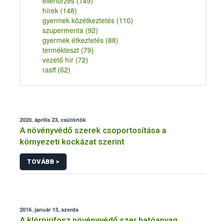
ellenőrzés
(149)
hírek
(148)
gyermek közétkeztetés
(110)
szupermenta
(92)
gyermek étkeztetés
(88)
termékteszt
(79)
vezető hír
(72)
rasff
(62)
2020. április 23, csütörtök
A növényvédő szerek csoportosítása a
környezeti kockázat szerint
TOVÁBB >
2016. január 13, szerda
A klórpirifosz növényvédő szer hatóanyag