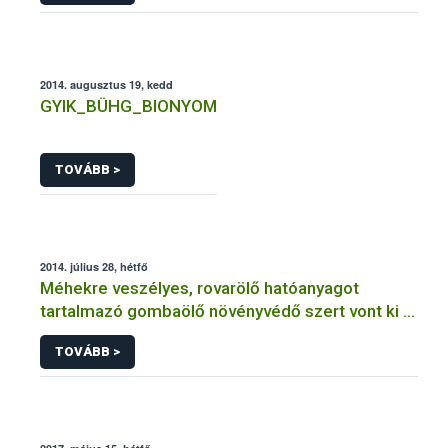
2014. augusztus 19, kedd
GYIK_BÜHG_BIONYOM
TOVÁBB >
2014. július 28, hétfő
Méhekre veszélyes, rovarölő hatóanyagot
tartalmazó gombaölő növényvédő szert vont ki a
forgalomból a NÉBIH
TOVÁBB >