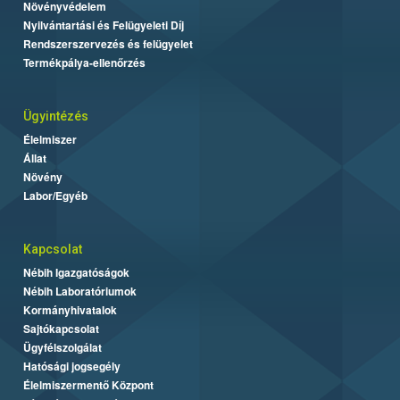
Növényvédelem
Nyilvántartási és Felügyeleti Díj
Rendszerszervezés és felügyelet
Termékpálya-ellenőrzés
Ügyintézés
Élelmiszer
Állat
Növény
Labor/Egyéb
Kapcsolat
Nébih Igazgatóságok
Nébih Laboratóriumok
Kormányhivatalok
Sajtókapcsolat
Ügyfélszolgálat
Hatósági jogsegély
Élelmiszermentő Központ