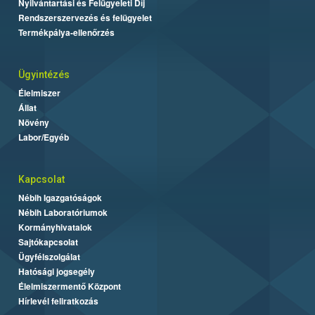
Nyilvántartási és Felügyeleti Díj
Rendszerszervezés és felügyelet
Termékpálya-ellenőrzés
Ügyintézés
Élelmiszer
Állat
Növény
Labor/Egyéb
Kapcsolat
Nébih Igazgatóságok
Nébih Laboratóriumok
Kormányhivatalok
Sajtókapcsolat
Ügyfélszolgálat
Hatósági jogsegély
Élelmiszermentő Központ
Hírlevél feliratkozás