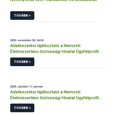
TOVÁBB >
2020. november 30, hétfő
Adatkezelési tájékoztató a Nemzeti
Élelmiszerlánc-biztonsági Hivatal Ügyfélprofil
Rendszerben élelmiszerrel érintkezésbe kerülő
TOVÁBB >
termék témakörben intézhető közhatalmi
eljárásaihoz kapcsolódó adatkezeléséhez
2024. október 11, péntek
Adatkezelési tájékoztató a Nemzeti
Élelmiszerlánc-biztonsági Hivatal Ügyfélprofil
Rendszerben fásítás témakörben intézhető
TOVÁBB >
közhatalmi eljárásaihoz kapcsolódó