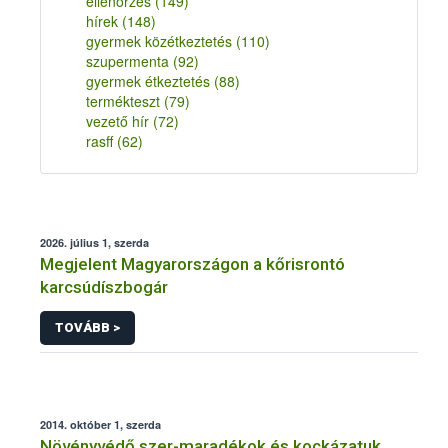
ellenőrzés
(149)
hírek
(148)
gyermek közétkeztetés
(110)
szupermenta
(92)
gyermek étkeztetés
(88)
termékteszt
(79)
vezető hír
(72)
rasff
(62)
2026. július 1, szerda
Megjelent Magyarországon a kőrisrontó
karcsúdíszbogár
TOVÁBB >
2014. október 1, szerda
Növényvédő szer-maradékok és kockázatuk