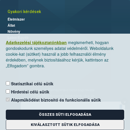
Gyakori kérdések
Élelmiszer
Állat
Növény
Labor/Egyéb
Adatkezelési tájékoztatónkban
megismerheti, hogyan
gondoskodunk személyes adatai védelméről. Weboldalunk
cookie-kat (sütiket) használ a jobb felhasználói élmény
érdekében, melynek biztosításához kérjük, kattintson az
„Elfogadom” gombra.
Statisztikai célú sütik
Nemzeti Élelmiszerlánc-biztonsági Hivatal
Hirdetési célú sütik
Cím: 1024 Budapest, Keleti Károly utca. 24.
Alapműködést biztosító és funkcionális sütik
×
Levelezési cím: 1525 Budapest. Pf. 30.
ÖSSZES SÜTI ELFOGADÁSA
E-mail:
ugyfelszolgalat@nebih.gov.hu
Zöld szám: 06-80/263-244
KIVÁLASZTOTT SÜTIK ELFOGADÁSA
Telefon: 06-1/ 336-9000