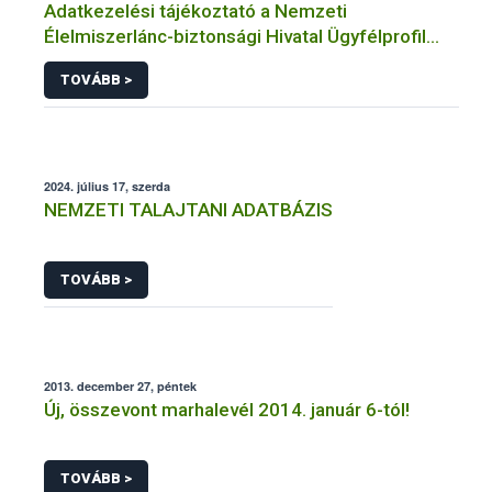
Adatkezelési tájékoztató a Nemzeti
Élelmiszerlánc-biztonsági Hivatal Ügyfélprofil
Rendszerben talajvédelem témakörben
TOVÁBB >
intézhető közhatalmi eljárásaihoz kapcsolódó
adatkezeléséhez
2024. július 17, szerda
NEMZETI TALAJTANI ADATBÁZIS
TOVÁBB >
2013. december 27, péntek
Új, összevont marhalevél 2014. január 6-tól!
TOVÁBB >