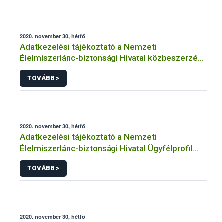
adatkezeléséhez
2020. november 30, hétfő
Adatkezelési tájékoztató a Nemzeti
Élelmiszerlánc-biztonsági Hivatal közbeszerzési
működési feltételeinek biztosításával
TOVÁBB >
összefüggő szerződésekhez egyéb,
szerződésekhez kapcsolódó adatkezelésekhez
2020. november 30, hétfő
Adatkezelési tájékoztató a Nemzeti
Élelmiszerlánc-biztonsági Hivatal Ügyfélprofil
Rendszerben őstermelő témakörben intézhető
TOVÁBB >
közhatalmi eljárásaihoz kapcsolódó
adatkezeléséhez
2020. november 30, hétfő