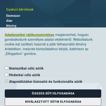
Gyakori kérdések
Élelmiszer
Állat
Növény
Labor/Egyéb
Adatkezelési tájékoztatónkban
megismerheti, hogyan
gondoskodunk személyes adatai védelméről. Weboldalunk
cookie-kat (sütiket) használ a jobb felhasználói élmény
érdekében, melynek biztosításához kérjük, kattintson az
„Elfogadom” gombra.
Statisztikai célú sütik
Nemzeti Élelmiszerlánc-biztonsági Hivatal
Hirdetési célú sütik
Cím: 1024 Budapest, Keleti Károly utca. 24.
Alapműködést biztosító és funkcionális sütik
×
Levelezési cím: 1525 Budapest. Pf. 30.
ÖSSZES SÜTI ELFOGADÁSA
E-mail:
ugyfelszolgalat@nebih.gov.hu
Zöld szám: 06-80/263-244
KIVÁLASZTOTT SÜTIK ELFOGADÁSA
Telefon: 06-1/ 336-9000