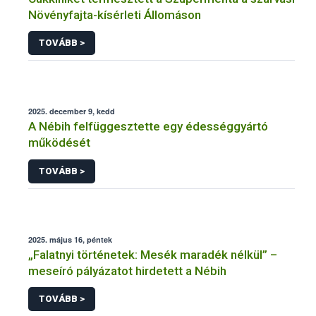
Növényfajta-kísérleti Állomáson
TOVÁBB >
2025. december 9, kedd
A Nébih felfüggesztette egy édességgyártó
működését
TOVÁBB >
2025. május 16, péntek
„Falatnyi történetek: Mesék maradék nélkül” –
meseíró pályázatot hirdetett a Nébih
TOVÁBB >