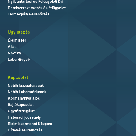
Nyilvántartási és Felügyeleti Díj
Rendszerszervezés és felügyelet
Termékpálya-ellenőrzés
Ügyintézés
Élelmiszer
Állat
Növény
Labor/Egyéb
Kapcsolat
Nébih Igazgatóságok
Nébih Laboratóriumok
Kormányhivatalok
Sajtókapcsolat
Ügyfélszolgálat
Hatósági jogsegély
Élelmiszermentő Központ
Hírlevél feliratkozás