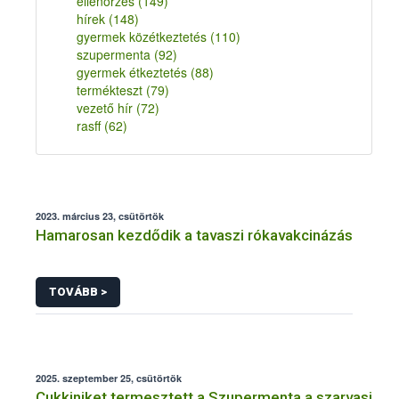
ellenőrzés
(149)
hírek
(148)
gyermek közétkeztetés
(110)
szupermenta
(92)
gyermek étkeztetés
(88)
termékteszt
(79)
vezető hír
(72)
rasff
(62)
2023. március 23, csütörtök
Hamarosan kezdődik a tavaszi rókavakcinázás
TOVÁBB >
2025. szeptember 25, csütörtök
Cukkiniket termesztett a Szupermenta a szarvasi