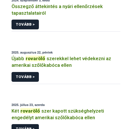
2024. szeptember 3, kedd
Összegző áttekintés a nyári ellenőrzések
tapasztalatairól
TOVÁBB >
2025. augusztus 22, péntek
Újabb
rovarölő
szerekkel lehet védekezni az
amerikai szőlőkabóca ellen
TOVÁBB >
2025. július 23, szerda
Két
rovarölő
szer kapott szükséghelyzeti
engedélyt amerikai szőlőkabóca ellen
TOVÁBB >