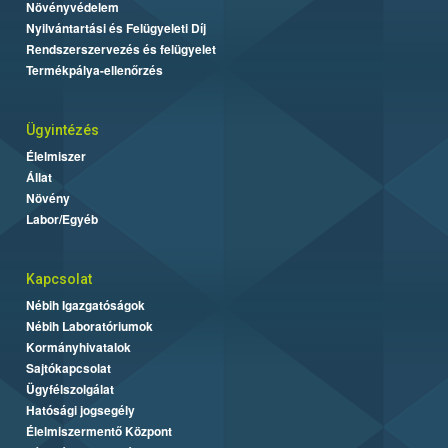
Növényvédelem
Nyilvántartási és Felügyeleti Díj
Rendszerszervezés és felügyelet
Termékpálya-ellenőrzés
Ügyintézés
Élelmiszer
Állat
Növény
Labor/Egyéb
Kapcsolat
Nébih Igazgatóságok
Nébih Laboratóriumok
Kormányhivatalok
Sajtókapcsolat
Ügyfélszolgálat
Hatósági jogsegély
Élelmiszermentő Központ