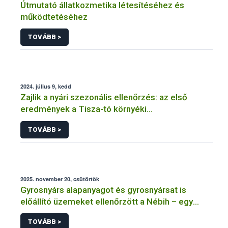
Útmutató állatkozmetika létesítéséhez és
működtetéséhez
TOVÁBB >
2024. július 9, kedd
Zajlik a nyári szezonális ellenőrzés: az első
eredmények a Tisza-tó környéki
vendéglátóhelyekről érkeztek
TOVÁBB >
2025. november 20, csütörtök
Gyrosnyárs alapanyagot és gyrosnyársat is
előállító üzemeket ellenőrzött a Nébih – egy
üzem működését azonnal felfüggesztették
TOVÁBB >