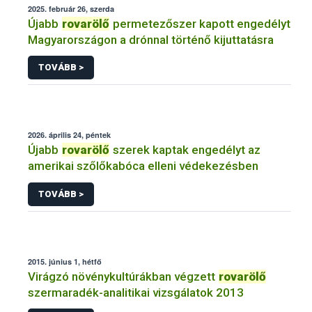
2025. február 26, szerda
Újabb
rovarölő
permetezőszer kapott engedélyt
Magyarországon a drónnal történő kijuttatásra
TOVÁBB >
2026. április 24, péntek
Újabb
rovarölő
szerek kaptak engedélyt az
amerikai szőlőkabóca elleni védekezésben
TOVÁBB >
2015. június 1, hétfő
Virágzó növénykultúrákban végzett
rovarölő
szermaradék-analitikai vizsgálatok 2013