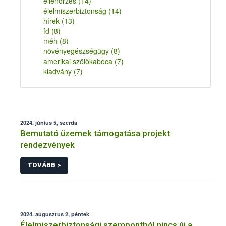
ellenőrzés
(14)
élelmiszerbiztonság
(14)
hírek
(13)
fd
(8)
méh
(8)
növényegészségügy
(8)
amerikai szőlőkabóca
(7)
kiadvány
(7)
2024. június 5, szerda
Bemutató üzemek támogatása projekt
rendezvények
TOVÁBB >
2024. augusztus 2, péntek
Élelmiszerbiztonsági szempontból nincs új a