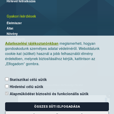
Hírlevél feliratkozás
Gyakori kérdések
Élelmiszer
Állat
Növény
Labor/Egyéb
Adatkezelési tájékoztatónkban
megismerheti, hogyan
gondoskodunk személyes adatai védelméről. Weboldalunk
cookie-kat (sütiket) használ a jobb felhasználói élmény
érdekében, melynek biztosításához kérjük, kattintson az
„Elfogadom” gombra.
Statisztikai célú sütik
Nemzeti Élelmiszerlánc-biztonsági Hivatal
Hirdetési célú sütik
Cím: 1024 Budapest, Keleti Károly utca. 24.
Alapműködést biztosító és funkcionális sütik
×
Levelezési cím: 1525 Budapest. Pf. 30.
ÖSSZES SÜTI ELFOGADÁSA
E-mail:
ugyfelszolgalat@nebih.gov.hu
Zöld szám: 06-80/263-244