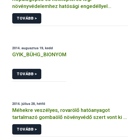
növényvédelemhez hatósági engedéllyel
rendelkező szervezetek
TOVÁBB >
2014. augusztus 19, kedd
GYIK_BÜHG_BIONYOM
TOVÁBB >
2014. július 28, hétfő
Méhekre veszélyes, rovarölő hatóanyagot
tartalmazó gombaölő növényvédő szert vont ki a
forgalomból a NÉBIH
TOVÁBB >