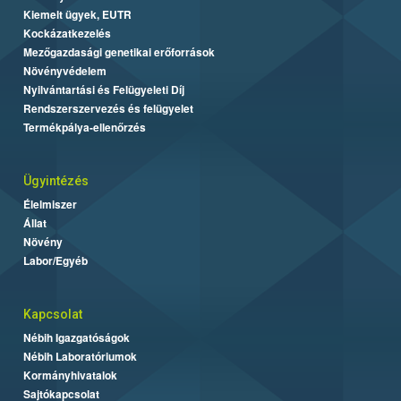
Kiemelt ügyek, EUTR
Kockázatkezelés
Mezőgazdasági genetikai erőforrások
Növényvédelem
Nyilvántartási és Felügyeleti Díj
Rendszerszervezés és felügyelet
Termékpálya-ellenőrzés
Ügyintézés
Élelmiszer
Állat
Növény
Labor/Egyéb
Kapcsolat
Nébih Igazgatóságok
Nébih Laboratóriumok
Kormányhivatalok
Sajtókapcsolat