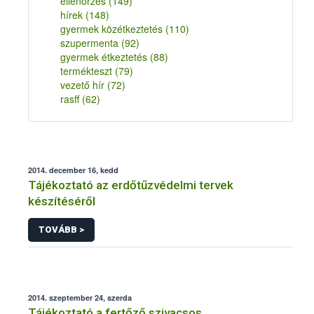
ellenőrzés
(149)
hírek
(148)
gyermek közétkeztetés
(110)
szupermenta
(92)
gyermek étkeztetés
(88)
termékteszt
(79)
vezető hír
(72)
rasff
(62)
2014. december 16, kedd
Tájékoztató az erdőtűzvédelmi tervek
készítéséről
TOVÁBB >
2014. szeptember 24, szerda
Tájékoztató a fertőző szivacsos