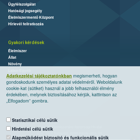
Ügyfélszolgálat
Hatósági jogsegély
Élelmiszermentő Központ
Hírlevél feliratkozás
Gyakori kérdések
Élelmiszer
Állat
Növény
Labor/Egyéb
Adatkezelési tájékoztatónkban
megismerheti, hogyan
gondoskodunk személyes adatai védelméről. Weboldalunk
cookie-kat (sütiket) használ a jobb felhasználói élmény
érdekében, melynek biztosításához kérjük, kattintson az
„Elfogadom” gombra.
Statisztikai célú sütik
Nemzeti Élelmiszerlánc-biztonsági Hivatal
Hirdetési célú sütik
Cím: 1024 Budapest, Keleti Károly utca. 24.
Alapműködést biztosító és funkcionális sütik
×
Levelezési cím: 1525 Budapest. Pf. 30.