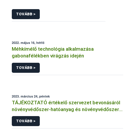
TOVÁBB >
2022. május 16, hétfő
Méhkímélő technológia alkalmazása
gabonafélékben virágzás idején
TOVÁBB >
2023. március 24, péntek
TÁJÉKOZTATÓ értékelő szervezet bevonásáról
növényvédőszer-hatóanyag és növényvédőszer
engedélyezésére, továbbá a meglévő engedély
TOVÁBB >
meghosszabbítására vagy módosítására irányuló
eljárásba