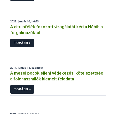
2022. január 10, hétfő
A citrusfélék fokozott vizsgálatát kéri a Nébih a
forgalmazóktól
TOVÁBB >
2014. június 14, szombat
A mezei pocok elleni védekezési kötelezettség
a földhasználók kiemelt feladata
TOVÁBB >
2024. június 5, szerda