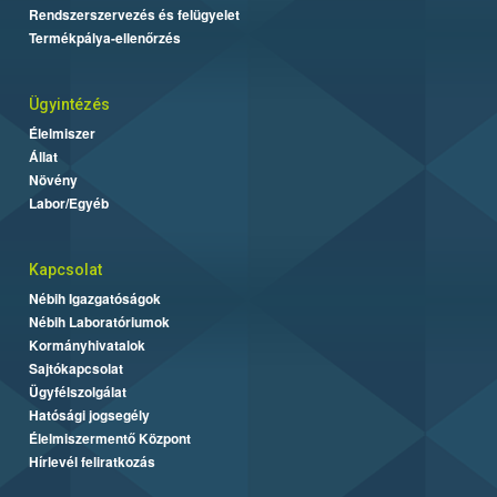
Rendszerszervezés és felügyelet
Termékpálya-ellenőrzés
Ügyintézés
Élelmiszer
Állat
Növény
Labor/Egyéb
Kapcsolat
Nébih Igazgatóságok
Nébih Laboratóriumok
Kormányhivatalok
Sajtókapcsolat
Ügyfélszolgálat
Hatósági jogsegély
Élelmiszermentő Központ
Hírlevél feliratkozás