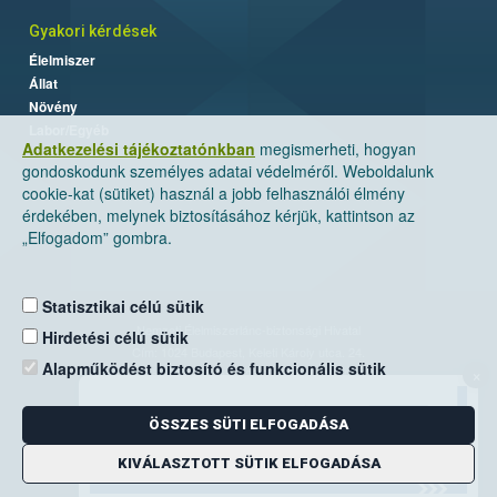
Gyakori kérdések
Élelmiszer
Állat
Növény
Labor/Egyéb
Adatkezelési tájékoztatónkban
megismerheti, hogyan
gondoskodunk személyes adatai védelméről. Weboldalunk
cookie-kat (sütiket) használ a jobb felhasználói élmény
érdekében, melynek biztosításához kérjük, kattintson az
„Elfogadom” gombra.
Statisztikai célú sütik
Nemzeti Élelmiszerlánc-biztonsági Hivatal
Hirdetési célú sütik
Cím: 1024 Budapest, Keleti Károly utca. 24.
Alapműködést biztosító és funkcionális sütik
×
Levelezési cím: 1525 Budapest. Pf. 30.
ÖSSZES SÜTI ELFOGADÁSA
E-mail:
ugyfelszolgalat@nebih.gov.hu
Zöld szám: 06-80/263-244
KIVÁLASZTOTT SÜTIK ELFOGADÁSA
Telefon: 06-1/ 336-9000