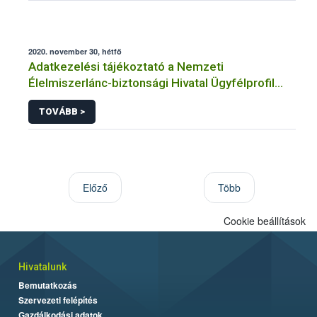
2020. november 30, hétfő
Adatkezelési tájékoztató a Nemzeti
Élelmiszerlánc-biztonsági Hivatal Ügyfélprofil
Rendszerben állattenyésztés témakörben
TOVÁBB >
intézhető közhatalmi eljárásaihoz kapcsolódó
adatkezeléséhez
Előző
Több
Cookie beállítások
Hivatalunk
Bemutatkozás
Szervezeti felépítés
Gazdálkodási adatok