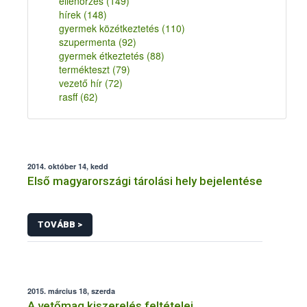
ellenőrzés
(149)
hírek
(148)
gyermek közétkeztetés
(110)
szupermenta
(92)
gyermek étkeztetés
(88)
termékteszt
(79)
vezető hír
(72)
rasff
(62)
2014. október 14, kedd
Első magyarországi tárolási hely bejelentése
TOVÁBB >
2015. március 18, szerda
A vetőmag kiszerelés feltételei