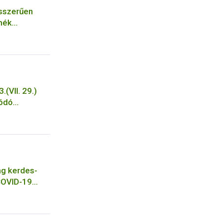
ésszerűen
mék
(VII. 29.)
lódó
postázása.
ag kerdes-
COVID-19
hazi