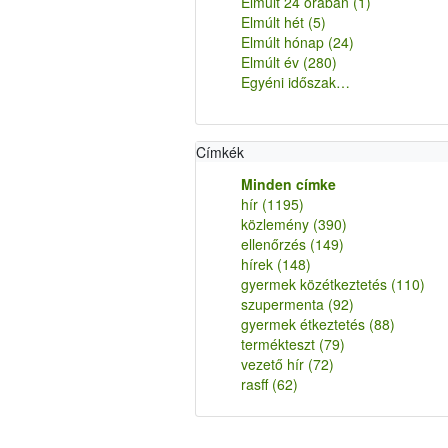
Elmúlt 24 órában
(1)
Elmúlt hét
(5)
Elmúlt hónap
(24)
Elmúlt év
(280)
Egyéni időszak…
Címkék
Minden címke
hír
(1195)
közlemény
(390)
ellenőrzés
(149)
hírek
(148)
gyermek közétkeztetés
(110)
szupermenta
(92)
gyermek étkeztetés
(88)
termékteszt
(79)
vezető hír
(72)
rasff
(62)