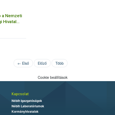
ó a Nemzeti
i Hivatal
n
rben
árásaihoz
séhez
← Első
Előző
Több
Cookie beállítások
Kapcsolat
Nébih Igazgatóságok
Nébih Laboratóriumok
Kormányhivatalok