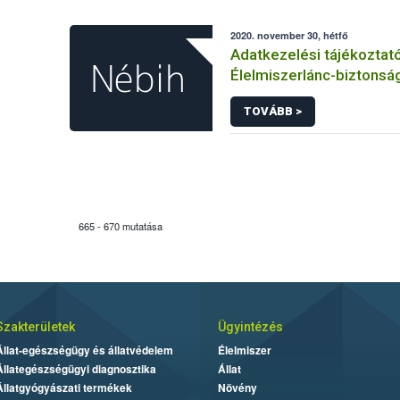
2020. november 30, hétfő
Adatkezelési tájékoztat
Élelmiszerlánc-biztonság
Ügyfélprofil Rendszerbe
TOVÁBB >
állattenyésztés témakö
intézhető közhatalmi elj
kapcsolódó adatkezelé
665 - 670 mutatása
Szakterületek
Ügyintézés
Állat-egészségügy és állatvédelem
Élelmiszer
Állategészségügyi diagnosztika
Állat
Állatgyógyászati termékek
Növény