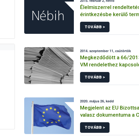
2015. február 2, hétfő
Élelmiszerrel rendeltet
érintkezésbe kerülő ter
előállítása
TOVÁBB >
2014. szeptember 11, csütörtök
Megkezdődött a 66/2013.
VM rendelethez kapcso
támogatási határozatok 
TOVÁBB >
2020. május 26, kedd
Megjelent az EU Bizotts
valasz dokumentuma a 
virussal es a haszon- es 
TOVÁBB >
allatokkal kapcsolatban