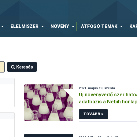
ÉLELMISZER
NÖVÉNY
ÁTFOGÓ TÉMÁK
KA
Keresés
2021. május 19, szerda
Új növényvédő szer hat
adatbázis a Nébih honla
TOVÁBB >