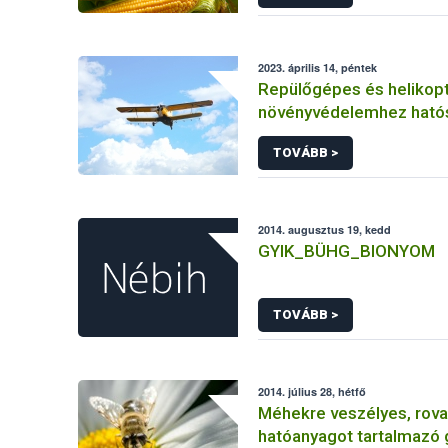
2023. április 14, péntek
Repülőgépes és helikopt
növényvédelemhez ható
engedéllyel rendelkező 
TOVÁBB >
2014. augusztus 19, kedd
GYIK_BÜHG_BIONYOM
TOVÁBB >
2014. július 28, hétfő
Méhekre veszélyes, rova
hatóanyagot tartalmazó