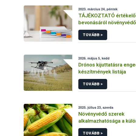
2023. március 24, péntek
TÁJÉKOZTATÓ értékelő 
bevonásáról növényvédő
hatóanyag és növényvéd
TOVÁBB >
engedélyezésére, továb
engedély meghosszabbít
módosítására irányuló el
2026. május 5, kedd
Drónos kijuttatásra enge
készítmények listája
TOVÁBB >
2025. július 23, szerda
Növényvédő szerek
alkalmazhatósága a kül
kukorica kultúrákban
TOVÁBB >