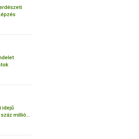
erdészeti
képzés
ndelet
atok
 idejű
száz milliós
a NÉBIH