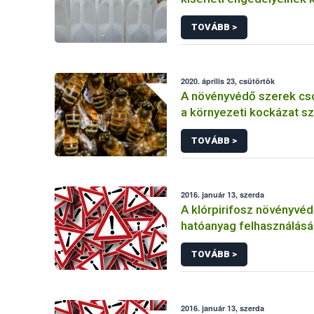
TOVÁBB >
2020. április 23, csütörtök
A növényvédő szerek cs
a környezeti kockázat sz
TOVÁBB >
2016. január 13, szerda
A klórpirifosz növényvéd
hatóanyag felhasználás
korlátozása
TOVÁBB >
2016. január 13, szerda