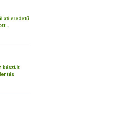
llati eredetű
ott
n készült
lentés