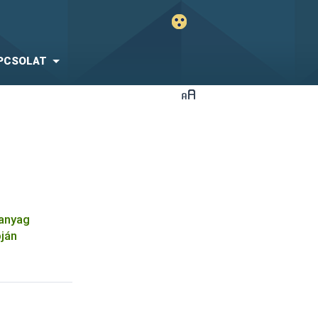
PCSOLAT
óanyag
pján