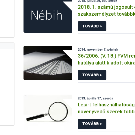
2018. július 26, csütörtök
2018. 1. számú jogosult 
szakszemélyzet tovább
TOVÁBB >
2014. november 7, péntek
36/2006. (V. 18.) FVM re
hatálya alatt kiadott okir
TOVÁBB >
2013. április 17, szerda
Lejárt felhasználhatósági
növényvédő szerek több 
forgalmát derítette fel 
TOVÁBB >