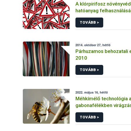
A klórpirifosz növényvéd
hatóanyag felhasználás
korlátozása
TOVÁBB >
2014. október 27, hétfő
Párhuzamos behozatali 
2010
TOVÁBB >
2022. május 16, hétfő
Méhkímélő technológia 
gabonafélékben virágzás
TOVÁBB >