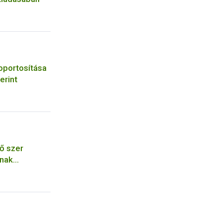
oportosítása
erint
ő szer
ának