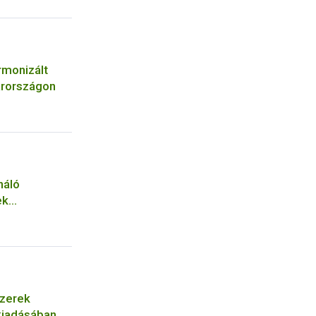
rmonizált
arországon
náló
ek
szerek
 kiadásában