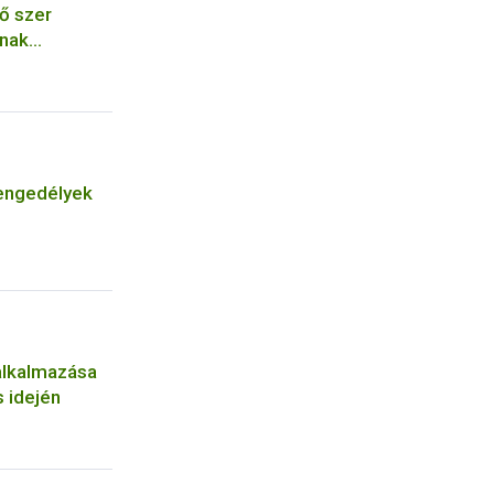
ő szer
ának
engedélyek
alkalmazása
 idején