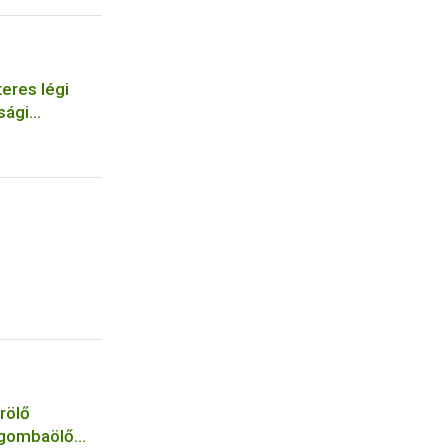
eres légi
sági
szervezetek
rölő
 gombaölő