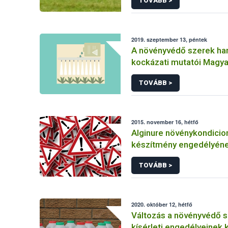
TOVÁBB >
2019. szeptember 13, péntek
A növényvédő szerek ha
kockázati mutatói Magy
TOVÁBB >
2015. november 16, hétfő
Alginure növénykondicio
készítmény engedélyén
felfüggesztése
TOVÁBB >
2020. október 12, hétfő
Változás a növényvédő 
kísérleti engedélyeinek