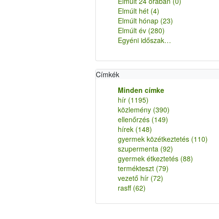
Elmúlt 24 órában
(0)
Elmúlt hét
(4)
Elmúlt hónap
(23)
Elmúlt év
(280)
Egyéni időszak…
Címkék
Minden címke
hír
(1195)
közlemény
(390)
ellenőrzés
(149)
hírek
(148)
gyermek közétkeztetés
(110)
szupermenta
(92)
gyermek étkeztetés
(88)
termékteszt
(79)
vezető hír
(72)
rasff
(62)