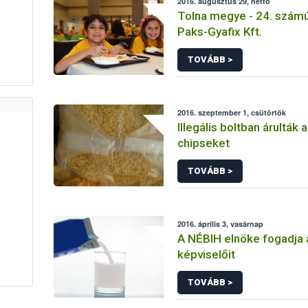
2016. augusztus 29, hétfő
Tolna megye - 24. számú
Paks-Gyafix Kft.
TOVÁBB >
2016. szeptember 1, csütörtök
Illegális boltban árulták a
chipseket
TOVÁBB >
2016. április 3, vasárnap
A NÉBIH elnöke fogadja 
képviselőit
TOVÁBB >