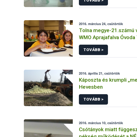
TOVÁBB >
2016. március 24, csütörtök
Tolna megye-21.számú v
WMO Aprajafalva Óvoda 
TOVÁBB >
2016. április 21, csütörtök
Káposzta és krumpli „me
Hevesben
TOVÁBB >
2016. március 10, csütörtök
Csótányok miatt függesz
pékség működését a NÉ