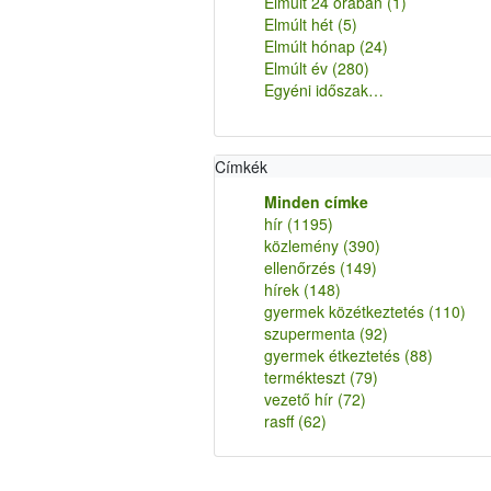
Elmúlt 24 órában
(1)
Elmúlt hét
(5)
Elmúlt hónap
(24)
Elmúlt év
(280)
Egyéni időszak…
Címkék
Minden címke
hír
(1195)
közlemény
(390)
ellenőrzés
(149)
hírek
(148)
gyermek közétkeztetés
(110)
szupermenta
(92)
gyermek étkeztetés
(88)
termékteszt
(79)
vezető hír
(72)
rasff
(62)