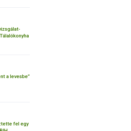
izsgálat-
Tálalókonyha
nt a levesbe”
tette fel egy
BIH