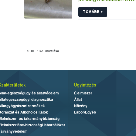
TOVÁBB >
1310 - 1320 mutatása
Szakterületek
Ügyintézés
Állat-egészségügy és állatvédelem
Élelmiszer
Állategészségügyi diagnosztika
Állat
Állatgyógyászati termékek
Növény
Borászat és Alkoholos Italok
Labor/Egyéb
Élelmiszer- és takarmánybiztonság
Élelmiszerlánc-biztonsági laborhálózat
Járványvédelem