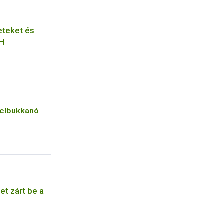
eteket és
IH
felbukkanó
et zárt be a