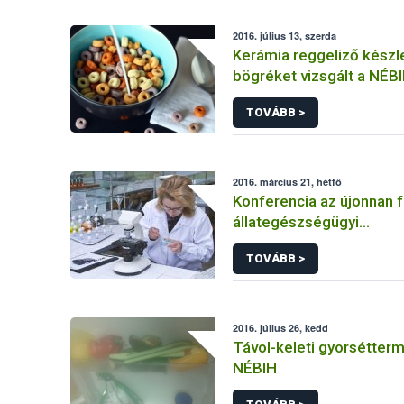
2016. július 13, szerda
Kerámia reggeliző készl
bögréket vizsgált a NÉB
TOVÁBB >
2016. március 21, hétfő
Konferencia az újonnan 
állategészségügyi
megbetegedésekről
TOVÁBB >
2016. július 26, kedd
Távol-keleti gyorsétterm
NÉBIH