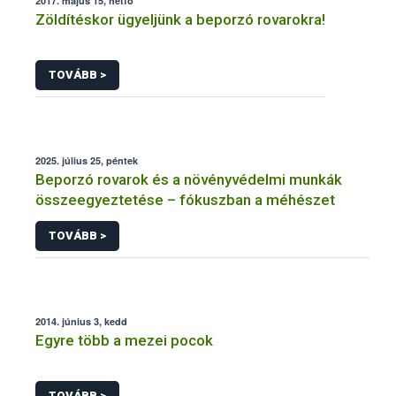
2017. május 15, hétfő
Zöldítéskor ügyeljünk a beporzó rovarokra!
TOVÁBB >
2025. július 25, péntek
Beporzó rovarok és a növényvédelmi munkák
összeegyeztetése – fókuszban a méhészet
TOVÁBB >
2014. június 3, kedd
Egyre több a mezei pocok
TOVÁBB >