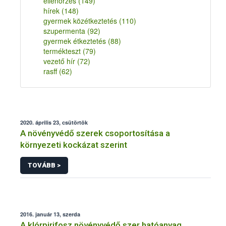
ellenőrzés
(149)
hírek
(148)
gyermek közétkeztetés
(110)
szupermenta
(92)
gyermek étkeztetés
(88)
termékteszt
(79)
vezető hír
(72)
rasff
(62)
2020. április 23, csütörtök
A növényvédő szerek csoportosítása a
környezeti kockázat szerint
TOVÁBB >
2016. január 13, szerda
A klórpirifosz növényvédő szer hatóanyag