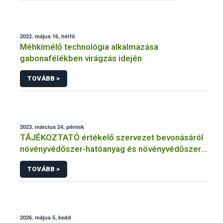
2022. május 16, hétfő
Méhkímélő technológia alkalmazása
gabonafélékben virágzás idején
TOVÁBB >
2023. március 24, péntek
TÁJÉKOZTATÓ értékelő szervezet bevonásáról
növényvédőszer-hatóanyag és növényvédőszer
engedélyezésére, továbbá a meglévő engedély
TOVÁBB >
meghosszabbítására vagy módosítására irányuló
eljárásba
2026. május 5, kedd