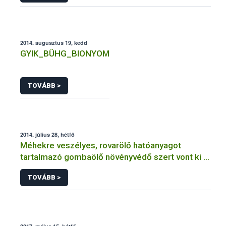
2014. augusztus 19, kedd
GYIK_BÜHG_BIONYOM
TOVÁBB >
2014. július 28, hétfő
Méhekre veszélyes, rovarölő hatóanyagot
tartalmazó gombaölő növényvédő szert vont ki a
forgalomból a NÉBIH
TOVÁBB >