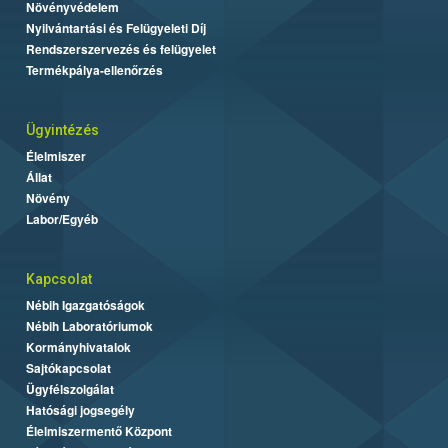
Növényvédelem
Nyilvántartási és Felügyeleti Díj
Rendszerszervezés és felügyelet
Termékpálya-ellenőrzés
Ügyintézés
Élelmiszer
Állat
Növény
Labor/Egyéb
Kapcsolat
Nébih Igazgatóságok
Nébih Laboratóriumok
Kormányhivatalok
Sajtókapcsolat
Ügyfélszolgálat
Hatósági jogsegély
Élelmiszermentő Központ