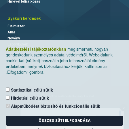
Hírlevél feliratkozás
Gyakori kérdések
Élelmiszer
Állat
Növény
Labor/Egyéb
Adatkezelési tájékoztatónkban
megismerheti, hogyan
gondoskodunk személyes adatai védelméről. Weboldalunk
cookie-kat (sütiket) használ a jobb felhasználói élmény
érdekében, melynek biztosításához kérjük, kattintson az
„Elfogadom” gombra.
Statisztikai célú sütik
Nemzeti Élelmiszerlánc-biztonsági Hivatal
Hirdetési célú sütik
Cím: 1024 Budapest, Keleti Károly utca. 24.
Alapműködést biztosító és funkcionális sütik
×
Levelezési cím: 1525 Budapest. Pf. 30.
ÖSSZES SÜTI ELFOGADÁSA
E-mail:
ugyfelszolgalat@nebih.gov.hu
Zöld szám: 06-80/263-244