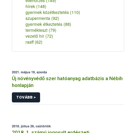
ellenőrzés
(149)
hírek
(148)
gyermek közétkeztetés
(110)
szupermenta
(92)
gyermek étkeztetés
(88)
termékteszt
(79)
vezető hír
(72)
rasff
(62)
2021. május 19, szerda
Új növényvédő szer hatóanyag adatbázis a Nébih
honlapján
TOVÁBB >
2018. július 26, csütörtök
2018. 1. számú jogosult erdészeti