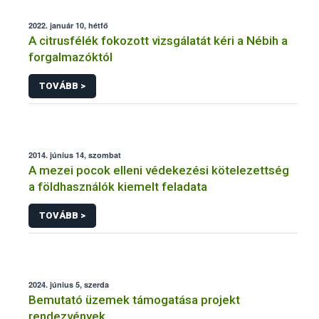
2022. január 10, hétfő
A citrusfélék fokozott vizsgálatát kéri a Nébih a
forgalmazóktól
TOVÁBB >
2014. június 14, szombat
A mezei pocok elleni védekezési kötelezettség
a földhasználók kiemelt feladata
TOVÁBB >
2024. június 5, szerda
Bemutató üzemek támogatása projekt
rendezvények