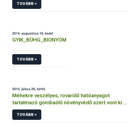
TOVÁBB >
2014. augusztus 19, kedd
GYIK_BÜHG_BIONYOM
TOVÁBB >
2014. július 28, hétfő
Méhekre veszélyes, rovarölő hatóanyagot
tartalmazó gombaölő növényvédő szert vont ki a
forgalomból a NÉBIH
TOVÁBB >