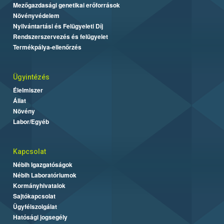
Mezőgazdasági genetikai erőforrások
Növényvédelem
Nyilvántartási és Felügyeleti Díj
Rendszerszervezés és felügyelet
Termékpálya-ellenőrzés
Ügyintézés
Élelmiszer
Állat
Növény
Labor/Egyéb
Kapcsolat
Nébih Igazgatóságok
Nébih Laboratóriumok
Kormányhivatalok
Sajtókapcsolat
Ügyfélszolgálat
Hatósági jogsegély