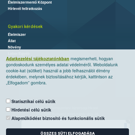
Élelmiszermentő Központ
Hírlevél feliratkozás
Gyakori kérdések
Élelmiszer
Állat
Növény
Labor/Egyéb
Adatkezelési tájékoztatónkban
megismerheti, hogyan
gondoskodunk személyes adatai védelméről. Weboldalunk
cookie-kat (sütiket) használ a jobb felhasználói élmény
érdekében, melynek biztosításához kérjük, kattintson az
„Elfogadom” gombra.
Statisztikai célú sütik
Nemzeti Élelmiszerlánc-biztonsági Hivatal
Hirdetési célú sütik
Cím: 1024 Budapest, Keleti Károly utca. 24.
Alapműködést biztosító és funkcionális sütik
×
Levelezési cím: 1525 Budapest. Pf. 30.
ÖSSZES SÜTI ELFOGADÁSA