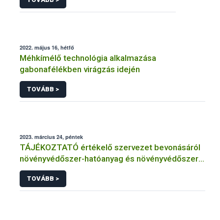
2022. május 16, hétfő
Méhkímélő technológia alkalmazása
gabonafélékben virágzás idején
TOVÁBB >
2023. március 24, péntek
TÁJÉKOZTATÓ értékelő szervezet bevonásáról
növényvédőszer-hatóanyag és növényvédőszer
engedélyezésére, továbbá a meglévő engedély
TOVÁBB >
meghosszabbítására vagy módosítására irányuló
eljárásba