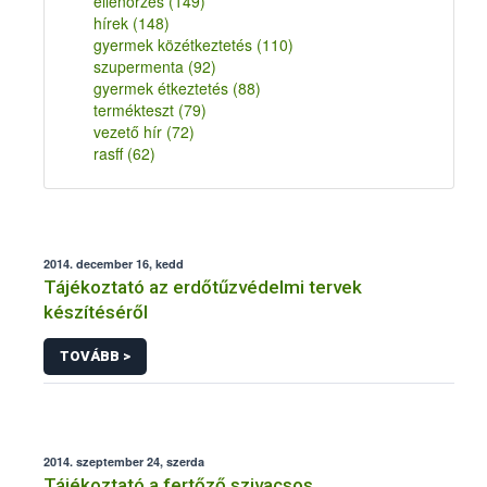
ellenőrzés
(149)
hírek
(148)
gyermek közétkeztetés
(110)
szupermenta
(92)
gyermek étkeztetés
(88)
termékteszt
(79)
vezető hír
(72)
rasff
(62)
2014. december 16, kedd
Tájékoztató az erdőtűzvédelmi tervek
készítéséről
TOVÁBB >
2014. szeptember 24, szerda
Tájékoztató a fertőző szivacsos