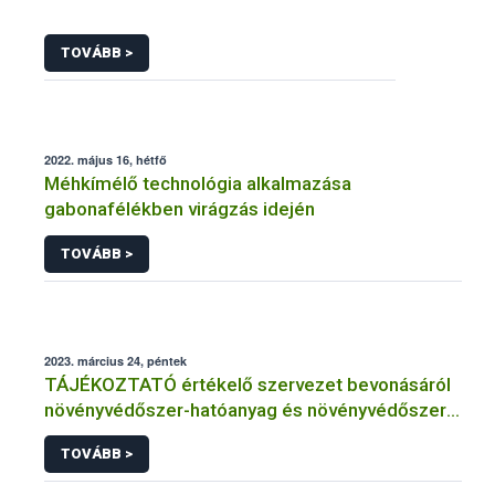
TOVÁBB >
2022. május 16, hétfő
Méhkímélő technológia alkalmazása
gabonafélékben virágzás idején
TOVÁBB >
2023. március 24, péntek
TÁJÉKOZTATÓ értékelő szervezet bevonásáról
növényvédőszer-hatóanyag és növényvédőszer
engedélyezésére, továbbá a meglévő engedély
TOVÁBB >
meghosszabbítására vagy módosítására irányuló
eljárásba