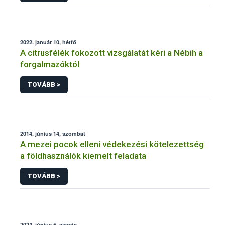
2022. január 10, hétfő
A citrusfélék fokozott vizsgálatát kéri a Nébih a
forgalmazóktól
TOVÁBB >
2014. június 14, szombat
A mezei pocok elleni védekezési kötelezettség
a földhasználók kiemelt feladata
TOVÁBB >
2024. június 5, szerda