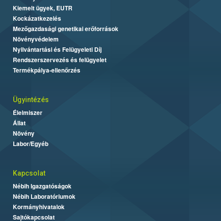
Kiemelt ügyek, EUTR
Kockázatkezelés
Mezőgazdasági genetikai erőforrások
Növényvédelem
Nyilvántartási és Felügyeleti Díj
Rendszerszervezés és felügyelet
Termékpálya-ellenőrzés
Ügyintézés
Élelmiszer
Állat
Növény
Labor/Egyéb
Kapcsolat
Nébih Igazgatóságok
Nébih Laboratóriumok
Kormányhivatalok
Sajtókapcsolat