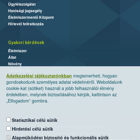
Ügyfélszolgálat
Hatósági jogsegély
Élelmiszermentő Központ
Hírlevél feliratkozás
Gyakori kérdések
Élelmiszer
Állat
Növény
Labor/Egyéb
Adatkezelési tájékoztatónkban
megismerheti, hogyan
gondoskodunk személyes adatai védelméről. Weboldalunk
cookie-kat (sütiket) használ a jobb felhasználói élmény
érdekében, melynek biztosításához kérjük, kattintson az
„Elfogadom” gombra.
Statisztikai célú sütik
Nemzeti Élelmiszerlánc-biztonsági Hivatal
Hirdetési célú sütik
Cím: 1024 Budapest, Keleti Károly utca. 24.
Alapműködést biztosító és funkcionális sütik
×
Levelezési cím: 1525 Budapest. Pf. 30.