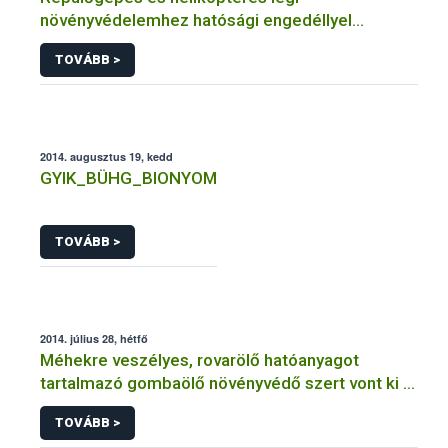
növényvédelemhez hatósági engedéllyel
rendelkező szervezetek
TOVÁBB >
2014. augusztus 19, kedd
GYIK_BÜHG_BIONYOM
TOVÁBB >
2014. július 28, hétfő
Méhekre veszélyes, rovarölő hatóanyagot
tartalmazó gombaölő növényvédő szert vont ki a
forgalomból a NÉBIH
TOVÁBB >